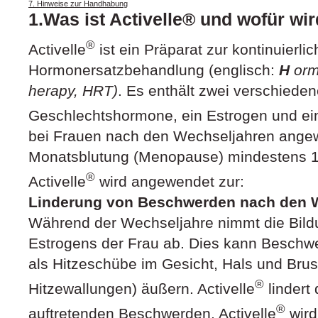
7. Hinweise zur Handhabung
1.Was ist Activelle® und wofür w
®
Activelle
ist ein Präparat zur kontinuierli
Hormonersatzbehandlung (englisch:
H
or
herapy, HRT)
. Es enthält zwei verschieden
Geschlechtshormone, ein Estrogen und ein
bei Frauen nach den Wechseljahren angew
Monatsblutung (Menopause) mindestens 1 
®
Activelle
wird angewendet zur:
Linderung von Beschwerden nach den 
Während der Wechseljahre nimmt die Bild
Estrogens der Frau ab. Dies kann Beschwe
als Hitzeschübe im Gesicht, Hals und Bru
®
Hitzewallungen) äußern. Activelle
lindert
®
auftretenden Beschwerden. Activelle
wird