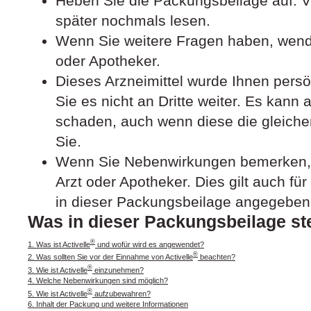
Heben Sie die Packungsbeilage auf. Vi
später nochmals lesen.
Wenn Sie weitere Fragen haben, wende
oder Apotheker.
Dieses Arzneimittel wurde Ihnen pers
Sie es nicht an Dritte weiter. Es kan
schaden, auch wenn diese die gleich
Sie.
Wenn Sie Nebenwirkungen bemerken, 
Arzt oder Apotheker. Dies gilt auch fü
in dieser Packungsbeilage angegeben 
Was in dieser Packungsbeilage st
®
1. Was ist Activelle
und wofür wird es angewendet?
®
2. Was sollten Sie vor der Einnahme von Activelle
beachten?
®
3. Wie ist Activelle
einzunehmen?
4. Welche Nebenwirkungen sind möglich?
®
5. Wie ist Activelle
aufzubewahren?
6. Inhalt der Packung und weitere Informationen