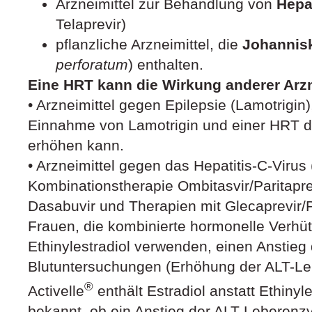
Arzneimittel zur Behandlung von
Hepat
Telaprevir)
pflanzliche Arzneimittel, die
Johannis
perforatum
) enthalten.
Eine HRT kann die Wirkung anderer Arzn
• Arzneimittel gegen Epilepsie (Lamotrigin),
Einnahme von Lamotrigin und einer HRT di
erhöhen kann.
• Arzneimittel gegen das Hepatitis-C-Virus
Kombinationstherapie Ombitasvir/Paritapre
Dasabuvir und Therapien mit Glecaprevir/P
Frauen, die kombinierte hormonelle Verhüt
Ethinylestradiol verwenden, einen Anstieg 
Blutuntersuchungen (Erhöhung der ALT-L
®
Activelle
enthält Estradiol anstatt Ethinyles
bekannt, ob ein Anstieg der ALT-Leberenz