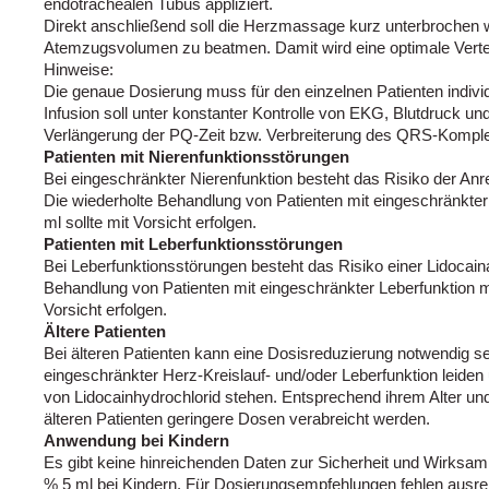
endotrachealen Tubus appliziert.
Direkt anschließend soll die Herzmassage kurz unterbrochen 
Atemzugsvolumen zu beatmen. Damit wird eine optimale Verteil
Hinweise:
Die genaue Dosierung muss für den einzelnen Patienten individ
Infusion soll unter konstanter Kontrolle von EKG, Blutdruck u
Verlängerung der PQ-Zeit bzw. Verbreiterung des QRS-Komple
Patienten mit Nierenfunktionsstörungen
Bei eingeschränkter Nierenfunktion besteht das Risiko der An
Die wiederholte Behandlung von Patienten mit eingeschränkter 
ml sollte mit Vorsicht erfolgen.
Patienten mit Leberfunktionsstörungen
Bei Leberfunktionsstörungen besteht das Risiko einer Lidocain
Behandlung von Patienten mit eingeschränkter Leberfunktion mit
Vorsicht erfolgen.
Ältere Patienten
Bei älteren Patienten kann eine Dosisreduzierung notwendig se
eingeschränkter Herz-Kreislauf- und/oder Leberfunktion leiden 
von Lidocainhydrochlorid stehen. Entsprechend ihrem Alter un
älteren Patienten geringere Dosen verabreicht werden.
Anwendung bei Kindern
Es gibt keine hinreichenden Daten zur Sicherheit und Wirksam
% 5 ml bei Kindern. Für Dosierungsempfehlungen fehlen ausr