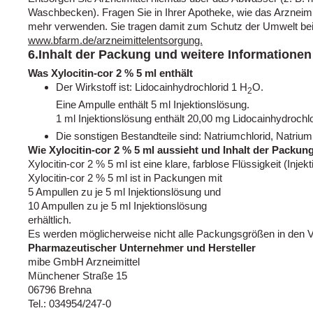
Waschbecken). Fragen Sie in Ihrer Apotheke, wie das Arzneimit
mehr verwenden. Sie tragen damit zum Schutz der Umwelt bei. 
www.bfarm.de/arzneimittelentsorgung.
6.Inhalt der Packung und weitere Informationen
Was Xylocitin-cor 2 % 5 ml enthält
Der Wirkstoff ist: Lidocainhydrochlorid 1 H
O.
2
Eine Ampulle enthält 5 ml Injektionslösung.
1 ml Injektionslösung enthält 20,00 mg Lidocainhydrochlo
Die sonstigen Bestandteile sind: Natriumchlorid, Natriu
Wie Xylocitin-cor 2 % 5 ml aussieht und Inhalt der Packun
Xylocitin-cor 2 % 5 ml ist eine klare, farblose Flüssigkeit (Inje
Xylocitin-cor 2 % 5 ml ist in Packungen mit
5 Ampullen zu je 5 ml Injektionslösung und
10 Ampullen zu je 5 ml Injektionslösung
erhältlich.
Es werden möglicherweise nicht alle Packungsgrößen in den V
Pharmazeutischer Unternehmer und Hersteller
mibe GmbH Arzneimittel
Münchener Straße 15
06796 Brehna
Tel.: 034954/247-0