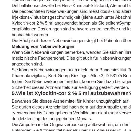
Defibrillationsschwelle bei Herz-Kreislauf-Stillstand, Atemnot bi
Die beobachteten Nebenwirkungen sind meist dosis- und alter
Injektions-/Infusionsgeschwindigkeit (siehe auch unter Abschn
Xylocitin-cor 2 % 5 ml angewendet haben als Sie sollten/Symp
empfohlenen Dosierungen sind schwere zentralnervöse und k
beobachtet worden.
Die Häufigkeit dieser Nebenwirkungen steigt bei Patienten übe
Meldung von Nebenwirkungen
Wenn Sie Nebenwirkungen bemerken, wenden Sie sich an Ihre
medizinische Fachpersonal. Dies gilt auch für Nebenwirkungen,
angegeben sind.
Sie können Nebenwirkungen auch direkt dem Bundesinstitut für
Pharmakovigilanz, Kurt-Georg-Kiesinger-Allee 3, D-53175 Bon
Indem Sie Nebenwirkungen melden, können Sie dazu beitragen
Sicherheit dieses Arzneimittels zur Verfügung gestellt werden.
5.Wie ist Xylocitin-cor 2 % 5 ml aufzubewahren
Bewahren Sie dieses Arzneimittel für Kinder unzugänglich auf.
Sie dürfen dieses Arzneimittel nach dem auf der Ampulle und 
„verwendbar bis:“ angegebenen Verfalldatum nicht mehr verwen
den letzten Tag des angegebenen Monats.
Die Ampullen in der Originalverpackung aufbewahren, um den I
Entsorgen Sie Arzneimittel niemals über das Abwasser (z. B. ni