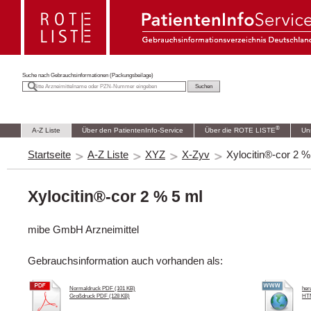
Suche nach
Gebrauchsinformationen (Packungsbeilage)
®
A-Z Liste
Über den PatientenInfo-Service
Über die ROTE LISTE
Un
Startseite
A-Z Liste
XYZ
X-Zyv
Xylocitin®-cor 2 %
Xylocitin®-cor 2 % 5 ml
mibe GmbH Arzneimittel
Gebrauchsinformation auch vorhanden als:
Normaldruck PDF (101 KB)
her
Großdruck PDF (128 KB)
HTM