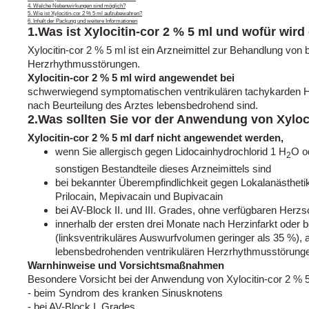
4. Welche Nebenwirkungen sind möglich?
5. Wie ist Xylocitin-cor 2 % 5 ml aufzubewahren?
6. Inhalt der Packung und weitere Informationen
1.Was ist Xylocitin-cor 2 % 5 ml und wofür wir
Xylocitin-cor 2 % 5 ml ist ein Arzneimittel zur Behandlung v
Herzrhythmusstörungen.
Xylocitin-cor 2 % 5 ml wird angewendet bei
schwerwiegend symptomatischen ventrikulären tachykarden 
nach Beurteilung des Arztes lebensbedrohend sind.
2.Was sollten Sie vor der Anwendung von Xyloc
Xylocitin-cor 2 % 5 ml darf nicht angewendet werden,
wenn Sie allergisch gegen Lidocainhydrochlorid 1 H
O o
2
sonstigen Bestandteile dieses Arzneimittels sind
bei bekannter Überempfindlichkeit gegen Lokalanästhet
Prilocain, Mepivacain und Bupivacain
bei AV-Block II. und III. Grades, ohne verfügbaren Herz
innerhalb der ersten drei Monate nach Herzinfarkt oder 
(linksventrikuläres Auswurfvolumen geringer als 35 %), a
lebensbedrohenden ventrikulären Herzrhythmusstörung
Warnhinweise und Vorsichtsmaßnahmen
Besondere Vorsicht bei der Anwendung von Xylocitin-cor 2 % 5 m
- beim Syndrom des kranken Sinusknotens
- bei AV-Block I. Grades