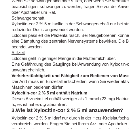
Wenn Sie schwanger sind oder stillen, oder wenn Sie vermute
beabsichtigen, schwanger zu werden, fragen Sie vor der Anwen
oder Apotheker um Rat.
Schwangerschaft
Xylocitin-cor 2 % 5 ml sollte in der Schwangerschaft nur bei str
reduzierter Dosis angewendet werden.
Lidocain passiert die Plazenta rasch. Bei Neugeborenen könn
eine Dämpfung des zentralen Nervensystems bewirken. Die Be
beendet werden.
Stillzeit
Lidocain geht in geringer Menge in die Muttermilch über.
Eine Gefährdung des Säuglings bei Anwendung von Xylocitin-cor 
unwahrscheinlich.
Verkehrstüchtigkeit und Fähigkeit zum Bedienen von Mas
Der Arzt muss im Einzelfall entscheiden, wann Sie wieder akt
Maschinen bedienen dürfen.
Xylocitin-cor 2 % 5 ml enthält Natrium
Dieses Arzneimittel enthält weniger als 1 mmol (23 mg) Natrium
h., es ist nahezu „natriumfrei“.
3.Wie ist Xylocitin-cor 2 % 5 ml anzuwenden?
Xylocitin-cor 2 % 5 ml darf nur durch in der Herz-Kreislaufbe
verabreicht werden. Fragen Sie bei Ihrem Arzt oder Apotheker n