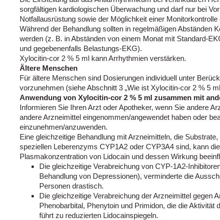
sorgfältigen kardiologischen Überwachung und darf nur bei Vo
Notfallausrüstung sowie der Möglichkeit einer Monitorkontrolle 
Während der Behandlung sollten in regelmäßigen Abständen 
werden (z. B. in Abständen von einem Monat mit Standard-EK
und gegebenenfalls Belastungs-EKG).
Xylocitin-cor 2 % 5 ml kann Arrhythmien verstärken.
Ältere Menschen
Für ältere Menschen sind Dosierungen individuell unter Berück
vorzunehmen (siehe Abschnitt 3 „Wie ist Xylocitin-cor 2 % 5 
Anwendung von Xylocitin-cor 2 % 5 ml zusammen mit ande
Informieren Sie Ihren Arzt oder Apotheker, wenn Sie andere A
andere Arzneimittel eingenommen/angewendet haben oder beab
einzunehmen/anzuwenden.
Eine gleichzeitige Behandlung mit Arzneimitteln, die Substrate,
speziellen Leberenzyms CYP1A2 oder CYP3A4 sind, kann die 
Plasmakonzentration von Lidocain und dessen Wirkung beeinf
Die gleichzeitige Verabreichung von CYP-1A2-Inhibitoren,
Behandlung von Depressionen), verminderte die Aussch
Personen drastisch.
Die gleichzeitige Verabreichung der Arzneimittel gegen 
Phenobarbital, Phenytoin und Primidon, die die Aktivitä
führt zu reduzierten Lidocainspiegeln.