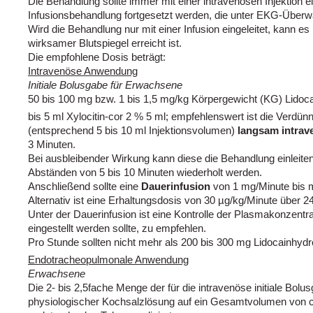
Die Behandlung sollte immer mit einer intravenösen Injektion e
Infusionsbehandlung fortgesetzt werden, die unter EKG-Überwa
Wird die Behandlung nur mit einer Infusion eingeleitet, kann e
wirksamer Blutspiegel erreicht ist.
Die empfohlene Dosis beträgt:
Intravenöse Anwendung
Initiale Bolusgabe für Erwachsene
50 bis 100 mg bzw. 1 bis 1,5 mg/kg Körpergewicht (KG) Lidoca
bis 5 ml Xylocitin-cor 2 % 5 ml; empfehlenswert ist die Verdü
(entsprechend 5 bis 10 ml Injektionsvolumen)
langsam intrav
3 Minuten.
Bei ausbleibender Wirkung kann diese die Behandlung einleiten
Abständen von 5 bis 10 Minuten wiederholt werden.
Anschließend sollte eine
Dauerinfusion
von 1 mg/Minute bis 
Alternativ ist eine Erhaltungsdosis von 30 µg/kg/Minute über 2
Unter der Dauerinfusion ist eine Kontrolle der Plasmakonzentrat
eingestellt werden sollte, zu empfehlen.
Pro Stunde sollten nicht mehr als 200 bis 300 mg Lidocainhydr
Endotracheopulmonale Anwendung
Erwachsene
Die 2- bis 2,5fache Menge der für die intravenöse initiale Bo
physiologischer Kochsalzlösung auf ein Gesamtvolumen von c