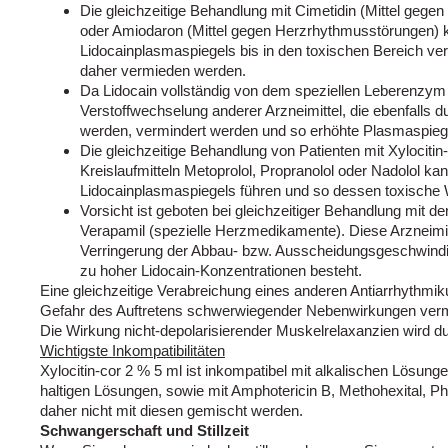
Die gleichzeitige Behandlung mit Cimetidin (Mittel geg
oder Amiodaron (Mittel gegen Herzrhythmusstörungen) 
Lidocainplasmaspiegels bis in den toxischen Bereich ve
daher vermieden werden.
Da Lidocain vollständig von dem speziellen Leberenzym
Verstoffwechselung anderer Arzneimittel, die ebenfalls 
werden, vermindert werden und so erhöhte Plasmaspiege
Die gleichzeitige Behandlung von Patienten mit Xylociti
Kreislaufmitteln Metoprolol, Propranolol oder Nadolol k
Lidocainplasmaspiegels führen und so dessen toxische 
Vorsicht ist geboten bei gleichzeitiger Behandlung mit 
Verapamil (spezielle Herzmedikamente). Diese Arzneimit
Verringerung der Abbau- bzw. Ausscheidungsgeschwindig
zu hoher Lidocain-Konzentrationen besteht.
Eine gleichzeitige Verabreichung eines anderen Antiarrhythmik
Gefahr des Auftretens schwerwiegender Nebenwirkungen ver
Die Wirkung nicht-depolarisierender Muskelrelaxanzien wird dur
Wichtigste Inkompatibilitäten
Xylocitin-cor 2 % 5 ml ist inkompatibel mit alkalischen Lösun
haltigen Lösungen, sowie mit Amphotericin B, Methohexital, Ph
daher nicht mit diesen gemischt werden.
Schwangerschaft und Stillzeit