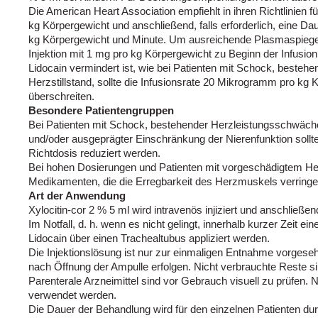
Die American Heart Association empfiehlt in ihren Richtlinien fü
kg Körpergewicht und anschließend, falls erforderlich, eine D
kg Körpergewicht und Minute. Um ausreichende Plasmaspiegel 
Injektion mit 1 mg pro kg Körpergewicht zu Beginn der Infusi
Lidocain vermindert ist, wie bei Patienten mit Schock, beste
Herzstillstand, sollte die Infusionsrate 20 Mikrogramm pro kg 
überschreiten.
Besondere Patientengruppen
Bei Patienten mit Schock, bestehender Herzleistungsschwäch
und/oder ausgeprägter Einschränkung der Nierenfunktion sollte
Richtdosis reduziert werden.
Bei hohen Dosierungen und Patienten mit vorgeschädigtem H
Medikamenten, die die Erregbarkeit des Herzmuskels verringern
Art der Anwendung
Xylocitin-cor 2 % 5 ml wird intravenös injiziert und anschließend
Im Notfall, d. h. wenn es nicht gelingt, innerhalb kurzer Zeit 
Lidocain über einen Trachealtubus appliziert werden.
Die Injektionslösung ist nur zur einmaligen Entnahme vorges
nach Öffnung der Ampulle erfolgen. Nicht verbrauchte Reste s
Parenterale Arzneimittel sind vor Gebrauch visuell zu prüfen. 
verwendet werden.
Die Dauer der Behandlung wird für den einzelnen Patienten dur