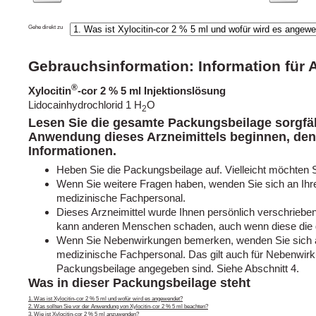
Gehe direkt zu
Gebrauchsinformation: Information für
®
Xylocitin
-cor 2 % 5 ml Injektionslösung
Lidocainhydrochlorid 1 H
O
2
Lesen Sie die gesamte Packungsbeilage sorgfält
Anwendung dieses Arzneimittels beginnen, denn
Informationen.
Heben Sie die Packungsbeilage auf. Vielleicht möchten 
Wenn Sie weitere Fragen haben, wenden Sie sich an Ihre
medizinische Fachpersonal.
Dieses Arzneimittel wurde Ihnen persönlich verschrieben.
kann anderen Menschen schaden, auch wenn diese die 
Wenn Sie Nebenwirkungen bemerken, wenden Sie sich an
medizinische Fachpersonal. Das gilt auch für Nebenwirku
Packungsbeilage angegeben sind. Siehe Abschnitt 4.
Was in dieser Packungsbeilage steht
1. Was ist Xylocitin-cor 2 % 5 ml und wofür wird es angewendet?
2. Was sollten Sie vor der Anwendung von Xylocitin-cor 2 % 5 ml beachten?
3. Wie ist Xylocitin-cor 2 % 5 ml anzuwenden?