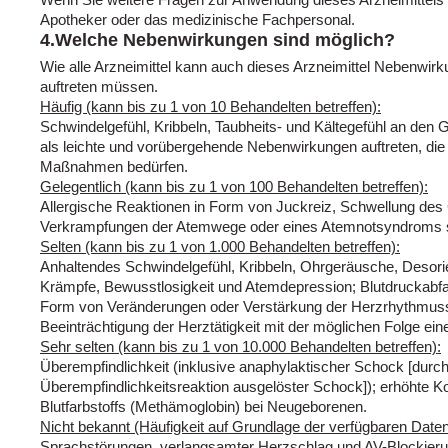
Apotheker oder das medizinische Fachpersonal.
4.Welche Nebenwirkungen sind möglich?
Wie alle Arzneimittel kann auch dieses Arzneimittel Nebenwirk
auftreten müssen.
Häufig (kann bis zu 1 von 10 Behandelten betreffen):
Schwindelgefühl, Kribbeln, Taubheits- und Kältegefühl an d
als leichte und vorübergehende Nebenwirkungen auftreten, die 
Maßnahmen bedürfen.
Gelegentlich (kann bis zu 1 von 100 Behandelten betreffen):
Allergische Reaktionen in Form von Juckreiz, Schwellung de
Verkrampfungen der Atemwege oder eines Atemnotsyndroms so
Selten (kann bis zu 1 von 1.000 Behandelten betreffen):
Anhaltendes Schwindelgefühl, Kribbeln, Ohrgeräusche, Desorie
Krämpfe, Bewusstlosigkeit und Atemdepression; Blutdruckabfa
Form von Veränderungen oder Verstärkung der Herzrhythmusst
Beeinträchtigung der Herztätigkeit mit der möglichen Folge ein
Sehr selten (kann bis zu 1 von 10.000 Behandelten betreffen):
Überempfindlichkeit (inklusive anaphylaktischer Schock [durch
Überempfindlichkeitsreaktion ausgelöster Schock]); erhöhte K
Blutfarbstoffs (Methämoglobin) bei Neugeborenen.
Nicht bekannt (Häufigkeit auf Grundlage der verfügbaren Daten
Sprachstörungen, verlangsamter Herzschlag und AV-Blockieru