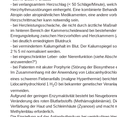
- bei verlangsamtem Herzschlag (< 50 Schläge/Minute), welche
Herzrhythmusstörungen einhergeht. Eine kombinierte Behandlu
Atropin oder atropinähnlichen Medikamenten, eine andere vorb
Herzschrittmacher kann notwendig sein.
- bei Herzleistungsschwäche, die nicht durch ärztliche Maßnahm
im hinteren Bereich der Kammerscheidewand bei bestehender 
Erregungsleitung zwischen Herzvorhöfen und Herzkammern (
- bei deutlich erniedrigtem Blutdruck
- bei vermindertem Kaliumgehalt im Blut. Der Kaliumspiegel sol
2 % 5 ml normalisiert werden.
- bei eingeschränkter Leber- oder Nierenfunktion (siehe Abschni
anzuwenden?“)
- bei Patienten mit akuter Porphyrie (Störung der Biosynthese 
Im Zusammenhang mit der Anwendung von Lidocainhydrochlor
eines schweren Fieberanfalls (maligne Hyperthermie) bericht
Lidocainhydrochlorid 1 H
O bei bekannter genetischer Veranla
2
vermeiden.
Aufgrund der geringen Enzymaktivität besteht bei Neugeborene
Veränderung des roten Blutfarbstoffs (Methämoglobinämie). Die
Verfärbung der Haut und Schleimhäute (Zyanose) und macht m
Methylenblau erforderlich.
Die Einstellung auf das Antiarrhythmikum bei ventrikulären H