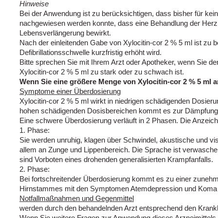
Hinweise
Bei der Anwendung ist zu berücksichtigen, dass bisher für kei
nachgewiesen werden konnte, dass eine Behandlung der Herz
Lebensverlängerung bewirkt.
Nach der einleitenden Gabe von Xylocitin-cor 2 % 5 ml ist zu b
Defibrillationsschwelle kurzfristig erhöht wird.
Bitte sprechen Sie mit Ihrem Arzt oder Apotheker, wenn Sie d
Xylocitin-cor 2 % 5 ml zu stark oder zu schwach ist.
Wenn Sie eine größere Menge von Xylocitin-cor 2 % 5 ml a
Symptome einer Überdosierung
Xylocitin-cor 2 % 5 ml wirkt in niedrigen schädigenden Dosieru
hohen schädigenden Dosisbereichen kommt es zur Dämpfung d
Eine schwere Überdosierung verläuft in 2 Phasen. Die Anzeich
1. Phase:
Sie werden unruhig, klagen über Schwindel, akustische und vis
allem an Zunge und Lippenbereich. Die Sprache ist verwasch
sind Vorboten eines drohenden generalisierten Krampfanfalls.
2. Phase:
Bei fortschreitender Überdosierung kommt es zu einer zuneh
Hirnstammes mit den Symptomen Atemdepression und Koma b
Notfallmaßnahmen und Gegenmittel
werden durch den behandelnden Arzt entsprechend den Krankhe
Wenn Sie weitere Fragen zur Anwendung dieses Arzneimittels 