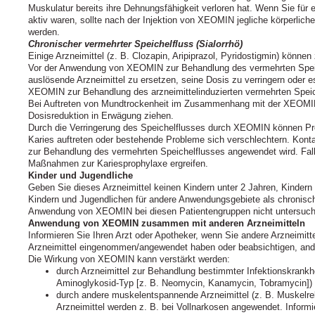
Muskulatur bereits ihre Dehnungsfähigkeit verloren hat. Wenn Sie für 
aktiv waren, sollte nach der Injektion von XEOMIN jegliche körperliche
werden.
Chronischer vermehrter Speichelfluss (Sialorrhö)
Einige Arzneimittel (z. B. Clozapin, Aripiprazol, Pyridostigmin) könne
Vor der Anwendung von XEOMIN zur Behandlung des vermehrten Speic
auslösende Arzneimittel zu ersetzen, seine Dosis zu verringern oder
XEOMIN zur Behandlung des arzneimittelinduzierten vermehrten Speic
Bei Auftreten von Mundtrockenheit im Zusammenhang mit der XEOMIN-
Dosisreduktion in Erwägung ziehen.
Durch die Verringerung des Speichelflusses durch XEOMIN können Pr
Karies auftreten oder bestehende Probleme sich verschlechtern. Kon
zur Behandlung des vermehrten Speichelflusses angewendet wird. Fall
Maßnahmen zur Kariesprophylaxe ergreifen.
Kinder und Jugendliche
Geben Sie dieses Arzneimittel keinen Kindern unter 2 Jahren, Kindern
Kindern und Jugendlichen für andere Anwendungsgebiete als chronisch
Anwendung von XEOMIN bei diesen Patientengruppen nicht untersucht
Anwendung von XEOMIN zusammen mit anderen Arzneimitteln
Informieren Sie Ihren Arzt oder Apotheker, wenn Sie andere Arzneimit
Arzneimittel eingenommen/angewendet haben oder beabsichtigen, and
Die Wirkung von XEOMIN kann verstärkt werden:
durch Arzneimittel zur Behandlung bestimmter Infektionskrankh
Aminoglykosid-Typ [z. B. Neomycin, Kanamycin, Tobramycin])
durch andere muskelentspannende Arzneimittel (z. B. Muskelre
Arzneimittel werden z. B. bei Vollnarkosen angewendet. Informi