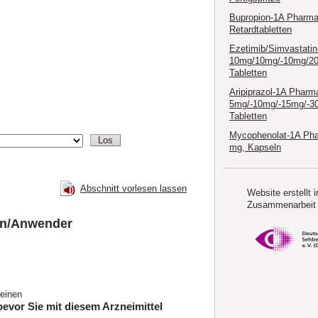
Bupropion-1A Pharma
Retardtabletten
Ezetimib/Simvastati
10mg/10mg/-10mg/2
Tabletten
Aripiprazol-1A Pharm
5mg/-10mg/-15mg/-3
Tabletten
Mycophenolat-1A Ph
mg, Kapseln
Abschnitt vorlesen lassen
Website erstellt i
Zusammenarbeit 
ten/Anwender
teinen
evor Sie mit diesem Arzneimittel