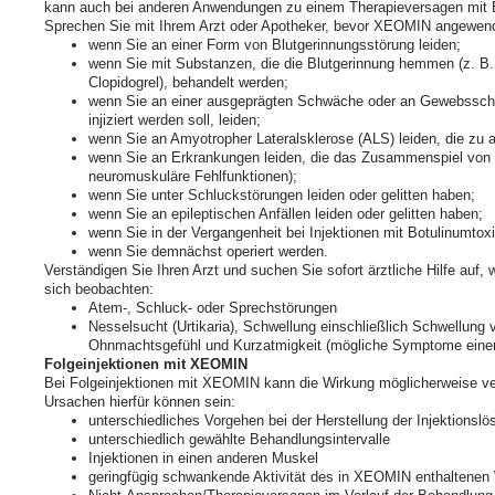
kann auch bei anderen Anwendungen zu einem Therapieversagen mit B
Sprechen Sie mit Ihrem Arzt oder Apotheker, bevor XEOMIN angewend
wenn Sie an einer Form von Blutgerinnungsstörung leiden;
wenn Sie mit Substanzen, die die Blutgerinnung hemmen (z. B. 
Clopidogrel), behandelt werden;
wenn Sie an einer ausgeprägten Schwäche oder an Gewebsschw
injiziert werden soll, leiden;
wenn Sie an Amyotropher Lateralsklerose (ALS) leiden, die z
wenn Sie an Erkrankungen leiden, die das Zusammenspiel von 
neuromuskuläre Fehlfunktionen);
wenn Sie unter Schluckstörungen leiden oder gelitten haben;
wenn Sie an epileptischen Anfällen leiden oder gelitten haben;
wenn Sie in der Vergangenheit bei Injektionen mit Botulinumtox
wenn Sie demnächst operiert werden.
Verständigen Sie Ihren Arzt und suchen Sie sofort ärztliche Hilfe auf
sich beobachten:
Atem-, Schluck- oder Sprechstörungen
Nesselsucht (Urtikaria), Schwellung einschließlich Schwellun
Ohnmachtsgefühl und Kurzatmigkeit (mögliche Symptome einer 
Folgeinjektionen mit XEOMIN
Bei Folgeinjektionen mit XEOMIN kann die Wirkung möglicherweise ver
Ursachen hierfür können sein:
unterschiedliches Vorgehen bei der Herstellung der Injektionslö
unterschiedlich gewählte Behandlungsintervalle
Injektionen in einen anderen Muskel
geringfügig schwankende Aktivität des in XEOMIN enthaltenen 