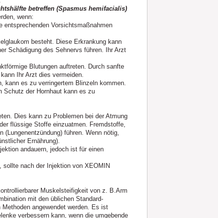
.
tshälfte betreffen (Spasmus hemifacialis)
erden, wenn:
n die entsprechenden Vorsichtsmaßnahmen
kelglaukom besteht. Diese Erkrankung kann
er Schädigung des Sehnervs führen. Ihr Arzt
tförmige Blutungen auftreten. Durch sanfte
 kann Ihr Arzt dies vermeiden.
, kann es zu verringertem Blinzeln kommen.
n Schutz der Hornhaut kann es zu
reten. Dies kann zu Problemen bei der Atmung
der flüssige Stoffe einzuatmen. Fremdstoffe,
on (Lungenentzündung) führen. Wenn nötig,
ünstlicher Ernährung).
ektion andauern, jedoch ist für einen
n, sollte nach der Injektion von XEOMIN
trollierbarer Muskelsteifigkeit von z. B.Arm
mbination mit den üblichen Standard-
 Methoden angewendet werden. Es ist
elenke verbessern kann, wenn die umgebende