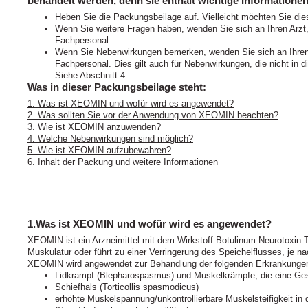
behandelt werden, denn sie enthält wichtige Informationen
Heben Sie die Packungsbeilage auf. Vielleicht möchten Sie die
Wenn Sie weitere Fragen haben, wenden Sie sich an Ihren Arzt
Fachpersonal.
Wenn Sie Nebenwirkungen bemerken, wenden Sie sich an Ihren 
Fachpersonal. Dies gilt auch für Nebenwirkungen, die nicht in
Siehe Abschnitt 4.
Was in dieser Packungsbeilage steht:
1. Was ist XEOMIN und wofür wird es angewendet?
2. Was sollten Sie vor der Anwendung von XEOMIN beachten?
3. Wie ist XEOMIN anzuwenden?
4. Welche Nebenwirkungen sind möglich?
5. Wie ist XEOMIN aufzubewahren?
6. Inhalt der Packung und weitere Informationen
1.Was ist XEOMIN und wofür wird es angewendet?
XEOMIN ist ein Arzneimittel mit dem Wirkstoff Botulinum Neurotoxin T
Muskulatur oder führt zu einer Verringerung des Speichelflusses, je nac
XEOMIN wird angewendet zur Behandlung der folgenden Erkrankunge
Lidkrampf (Blepharospasmus) und Muskelkrämpfe, die eine Gesi
Schiefhals (Torticollis spasmodicus)
erhöhte Muskelspannung/unkontrollierbare Muskelsteifigkeit in