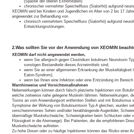
(Spastik der oberen Extremitäten)
chronischer vermehrter Speichelfluss (Sialorrhö) aufgrund neur
XEOMIN wird bei Kindern und Jugendlichen im Alter von 2 bis 17 Jah
angewendet zur Behandlung von
chronisch vermehrtem Speichelfluss (Sialorrhö) aufgrund neuro
Entwicklungsstörungen.
2.Was sollten Sie vor der Anwendung von XEOMIN beacht
XEOMIN darf nicht angewendet werden,
wenn Sie allergisch gegen Clostridium botulinum Neurotoxin Typ
sonstigen Bestandteile dieses Arzneimittels sind;
wenn Sie an einer allgemeinen Erkrankung der Muskeltätigkeit l
Eaton-Syndrom);
wenn bei Ihnen eine Infektion oder eine Entzündung im Bereich d
Warnhinweise und Vorsichtsmaßnahmen
Nebenwirkungen können durch falsch platzierte Injektionen von Botul
welche zeitweise nahe gelegene Muskeln lähmen. Nebenwirkungen, die
Toxins an vom Anwendungsort entfernten Stellen und mit Botulismus
Symptome der Wirkung von Botulinumtoxin Typ A gleichen, wurden sehr
verschwommenes Sehen und/oder herabhängende Augenlider, Schwier
übermäßige Muskelschwäche, Schwierigkeiten beim Schlucken oder v
Flüssigkeit in die Atemwege). Bei Patienten, die die empfohlenen Dose
Muskelschwäche auftreten.
Zu hohe Dosen oder zu häufige Injektionen können das Risiko einer An