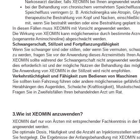
Narkosearzt darüber, falls XEOMIN bei Ihnen angewendet wurd
bei der Behandlung von chronischem vermehrtem Speichelfluss: 
Speichelfluss verringern (z. B. Anticholinergika wie Atropin, G
therapeutische Bestrahlung von Kopf und Nacken, einschließlic
mit, wenn Sie bestrahlt werden oder eine Bestrahlung geplant is
In diesen Fällen muss XEOMIN mit Vorsicht angewendet werden.
Die Wirkung von XEOMIN kann möglicherweise durch bestimmte Arzne
(sogenannte Aminochinoline) abgeschwächt werden.
Schwangerschaft, Stillzeit und Fortpflanzungsfähigkeit
Wenn Sie schwanger sind oder stillen, oder wenn Sie vermuten, schw
zu werden, fragen Sie vor der Anwendung dieses Arzneimittels Ihren A
XEOMIN sollte während der Schwangerschaft nicht angewendet werden,
dies erforderlich ist und der mögliche Nutzen der Behandlung das mögli
Die Anwendung von XEOMIN in der Stillzeit wird nicht empfohlen.
Verkehrstüchtigkeit und Fähigkeit zum Bedienen von Maschinen
Sie sollten kein Fahrzeug führen oder andere möglicherweise gefährli
Herabhängen des Augenlides, Schwäche (Kraftlosigkeit), Muskelschwä
Fragen Sie in Zweifelsfällen Ihren behandelnden Arzt um Rat.
3.Wie ist XEOMIN anzuwenden?
XEOMIN darf nur von Ärzten mit entsprechender Fachkenntnis in der 
angewendet werden.
Die optimale Dosis, Häufigkeit und die Anzahl an Injektionsstellen wird
Sie festgelegt. Die Ergebnisse der Anfangsbehandlung mit XEOMIN so