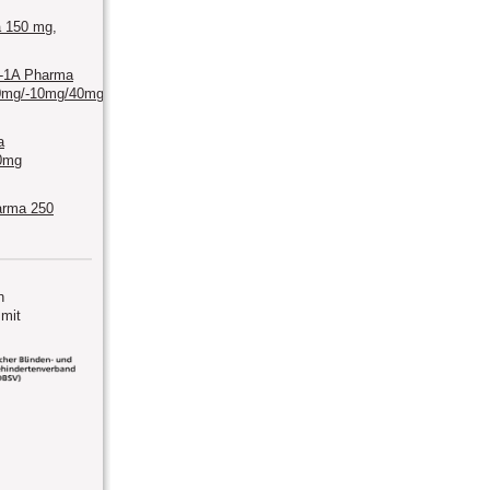
 150 mg,
n-1A Pharma
0mg/-10mg/40mg/-10mg/80mg
a
0mg
arma 250
n
mit