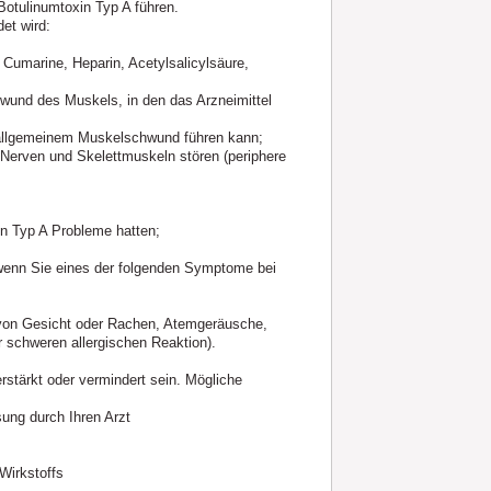
otulinumtoxin Typ A führen.
et wird:
Cumarine, Heparin, Acetylsalicylsäure,
und des Muskels, in den das Arzneimittel
u allgemeinem Muskelschwund führen kann;
Nerven und Skelettmuskeln stören (periphere
in Typ A Probleme hatten;
, wenn Sie eines der folgenden Symptome bei
g von Gesicht oder Rachen, Atemgeräusche,
schweren allergischen Reaktion).
stärkt oder vermindert sein. Mögliche
sung durch Ihren Arzt
Wirkstoffs