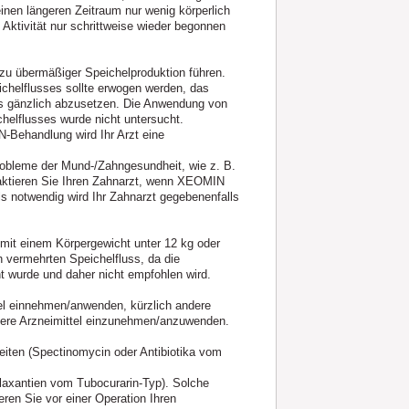
einen längeren Zeitraum nur wenig körperlich
 Aktivität nur schrittweise wieder begonnen
n zu übermäßiger Speichelproduktion führen.
helflusses sollte erwogen werden, das
 es gänzlich abzusetzen. Die Anwendung von
helflusses wurde nicht untersucht.
Behandlung wird Ihr Arzt eine
obleme der Mund-/Zahngesundheit, wie z. B.
taktieren Sie Ihren Zahnarzt, wenn XEOMIN
s notwendig wird Ihr Zahnarzt gegebenenfalls
 mit einem Körpergewicht unter 12 kg oder
 vermehrten Speichelfluss, da die
 wurde und daher nicht empfohlen wird.
tel einnehmen/anwenden, kürzlich andere
ere Arzneimittel einzunehmen/anzuwenden.
eiten (Spectinomycin oder Antibiotika vom
laxantien vom Tubocurarin-Typ). Solche
eren Sie vor einer Operation Ihren