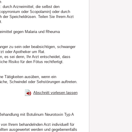
e.
durch Arzneimittel, die selbst den
lycopyrronium oder Scopolamin) oder durch
h der Speicheldrüsen. Teilen Sie Ihrem Arzt
t.
imittel gegen Malaria und Rheuma
anger zu sein oder beabsichtigen, schwanger
rzt oder Apotheker um Rat.
 es sei denn, Ihr Arzt entscheidet, dass
che Risiko für den Fötus rechtfertigt.
che Tätigkeiten ausüben, wenn ein
che, Schwindel oder Sehstörungen auftreten.
Abschnitt vorlesen lassen
Behandlung mit Botulinum Neurotoxin Typ A
 von Ihrem behandelnden Arzt individuell für
llten ausgewertet werden und gegebenenfalls