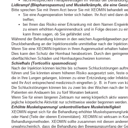
Nicht-Ansprechen/Therapieversagen im Verlauf der Behandlung
Lidkrampf (Blepharospasmus) und Muskelkrämpfe, die eine Gesich
Bitte sprechen Sie mit Ihrem Arzt bevor Sie mit XEOMIN behandelt w
Sie eine Augenoperation hinter sich haben. Ihr Arzt wird dan
treffen;
bei Ihnen das Risiko einer Erkrankung mit dem Namen Engwin
zu einem erhöhten Augeninnendruck und in Folge dessen zu ein
kann Ihnen sagen, ob Sie gefährdet sind.
Während der Behandlung können in den weichen Augenlidgeweben punk
Druckbehandlung an der Injektionsstelle unmittelbar nach der Injektion
Wenn Sie eine XEOMIN-Injektion in Ihren Augenmuskel erhalten haben
Dies kann den Schutz der Hornhaut herabsetzen. Durch den geringere
oberflächlichen Schäden und Hornhautgeschwüren kommen.
Schiefhals (Torticollis spasmodicus)
Nach der Injektion können leichte bis schwere Schluckstörungen auft
führen und Sie könnten einem höheren Risiko ausgesetzt sein, feste o
die in Ihre Lungen gelangen, können zu einer Entzündung oder Infekti
wird Ihr Arzt entsprechend medizinisch eingreifen (z. B. in Form von k
Die Schluckstörungen können bis zu zwei bis drei Wochen nach der Inj
Patienten ein Andauern bis zu fünf Monaten bekannt.
Wenn Sie für einen längeren Zeitraum nur wenig körperlich aktiv ware
jegliche körperliche Aktivität nur schrittweise wieder begonnen werden.
Erhöhte Muskelspannung/ unkontrollierbare Muskelsteifigkeit
XEOMIN eignet sich für die Behandlung erhöhter Muskelspannung/unkon
oder Hand (Teile der oberen Extremitäten). XEOMIN ist wirksam in Ko
Behandlungsmethoden. XEOMIN sollte zusammen mit diesen anderen
unwahrscheinlich, dass die Behandlung den Bewegungsumfang der G