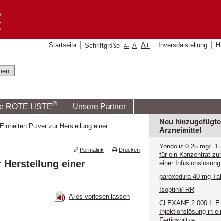
A
+
Startseite
Inversdarstellung
Hi
Schriftgröße
A
A
-
®
ie ROTE LISTE
Unsere Partner
Neu hinzugefügte
nheiten Pulver zur Herstellung einer
Arzneimittel
Yondelis 0,25 mg/- 1
Permalink
Drucken
für ein Konzentrat zu
 Herstellung einer
einer Infusionslösung
paroxedura 40 mg Tab
Isoptin® RR
Alles vorlesen lassen
CLEXANE 2.000 I. E. 
Injektionslösung in ei
Fertigspritze