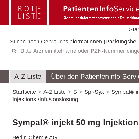
Star
Suche nach
Gebrauchsinformationen (Packun
A-Z Liste
Über den PatientenInfo-Servi
Startseite
A-Z Liste
S
Spf-Syx
Sympal® in
Injektions-/Infusionslösung
Sympal® injekt 50 mg Injektion
Berlin-Chemie AG