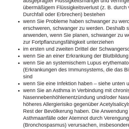
ausgeprägter Flüssigkeitsmangel und verring
übermäßigem Flüssigkeitsverlust (z. B. durch
Durchfall oder Erbrechen) bestehen
wenn Sie Probleme haben schwanger zu werd
erschweren, schwanger zu werden. Deshalb sol
anwenden, wenn Sie planen, schwanger zu w
zur Fortpflanzungsfähigkeit unterziehen
im ersten und zweiten Drittel der Schwangers
wenn Sie an einer Erkrankung der Blutbildung 
wenn Sie an systemischem Lupus erythemato
(Erkrankungen des Immunsystems, die das Bi
sind
wenn Sie eine Infektion haben – siehe unten u
wenn Sie an Asthma in Verbindung mit chron
Nasennebenhöhlenentzündung und/oder Nasenp
höheres Allergierisiko gegenüber Acetylsalic
Rest der Bevölkerung haben. Die Anwendung d
Asthmaanfälle oder Atemnot durch Verengung
(Bronchospasmus) verursachen, insbesondere b