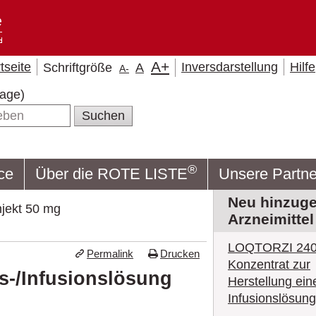
A
+
tseite
Inversdarstellung
Hilfe
Schriftgröße
A
A
-
gsbeilage)
®
ce
Über die ROTE LISTE
Unsere Partne
Neu hinzuge
jekt 50 mg
Arzneimittel
LOQTORZI 24
Permalink
Drucken
Konzentrat zur
s-/Infusionslösung
Herstellung ein
Infusionslösung