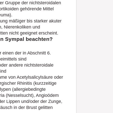
der Gruppe der nichtsteroidalen
rtikoiden gehörende Mittel
euma).
ng mäßiger bis starker akuter
, Nierenkoliken und
en nicht geeignet erscheint.
on Sympal beachten?
einen der in Abschnitt 6.
imittels sind
oder andere nichtsteroidale
ind
me von Acetylsalicylsäure oder
ischer Rhinitis (kurzzeitige
ypen (allergiebedingte
ria (Nesselsucht), Angioödem
der Lippen und/oder der Zunge,
usch in der Brust gelitten