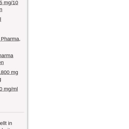
/5 mg/10
n
l
A Pharma,
Pharma
en
.800 mg
g
 mg/ml
llt in