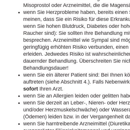
Misoprostol oder Arzneimittel, die die Mage
wenn Sie Herzprobleme haben, bereits einen S
meinen, dass Sie ein Risiko für diese Erkran
wenn Sie hohen Blutdruck, Diabetes oder hoh
Raucher sind): Sie sollten Ihre Behandlung mi
besprechen. Arzneimittel wie Sympal sind mö
geringfügig erhöhten Risiko verbunden, einen 
erleiden. Jedwedes Risiko ist wahrscheinlich
dauernder Behandlung. Überschreiten Sie nic
Behandlungsdauer!
wenn Sie ein älterer Patient sind: Bei Ihnen
auftreten (siehe Abschnitt 4.). Falls Nebenwir
sofort
Ihren Arzt.
wenn Sie an Allergien leiden oder gelitten ha
wenn Sie derzeit an Leber-, Nieren- oder He
und/oder Herzmuskelschwäche) oder Wasse
(Ödemen) leiden bzw. in der Vergangenheit da
wenn Sie harntreibende Arzneimittel (Diureti