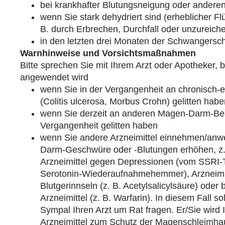
bei krankhafter Blutungsneigung oder andere
wenn Sie stark dehydriert sind (erheblicher Flü
B. durch Erbrechen, Durchfall oder unzureic
in den letzten drei Monaten der Schwangerschaf
Warnhinweise und Vorsichtsmaßnahmen
Bitte sprechen Sie mit Ihrem Arzt oder Apotheker, 
angewendet wird
wenn Sie in der Vergangenheit an chronisch
(Colitis ulcerosa, Morbus Crohn) gelitten habe
wenn Sie derzeit an anderen Magen-Darm-Bes
Vergangenheit gelitten haben
wenn Sie andere Arzneimittel einnehmen/anwe
Darm-Geschwüre oder -Blutungen erhöhen, z. 
Arzneimittel gegen Depressionen (vom SSRI-T
Serotonin-Wiederaufnahmehemmer), Arzneimit
Blutgerinnseln (z. B. Acetylsalicylsäure) od
Arzneimittel (z. B. Warfarin). In diesem Fall 
Sympal Ihren Arzt um Rat fragen. Er/Sie wird 
Arzneimittel zum Schutz der Magenschleimhaut