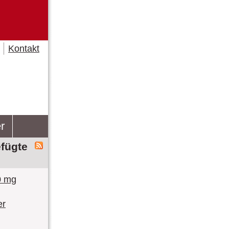
Kontakt
r
fügte
0 mg
er