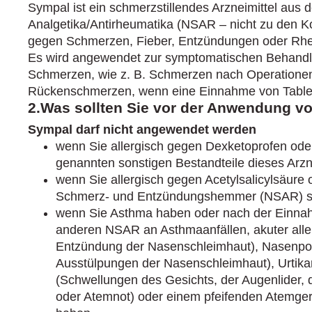
Sympal ist ein schmerzstillendes Arzneimittel aus 
Analgetika/Antirheumatika (NSAR – nicht zu den Ko
gegen Schmerzen, Fieber, Entzündungen oder Rh
Es wird angewendet zur symptomatischen Behandlu
Schmerzen, wie z. B. Schmerzen nach Operationen
Rückenschmerzen, wenn eine Einnahme von Tablett
2.Was sollten Sie vor der Anwendung v
Sympal darf nicht angewendet werden
wenn Sie allergisch gegen Dexketoprofen oder 
genannten sonstigen Bestandteile dieses Arzne
wenn Sie allergisch gegen Acetylsalicylsäure 
Schmerz- und Entzündungshemmer (NSAR) s
wenn Sie Asthma haben oder nach der Einnah
anderen NSAR an Asthmaanfällen, akuter allerg
Entzündung der Nasenschleimhaut), Nasenpol
Ausstülpungen der Nasenschleimhaut), Urtika
(Schwellungen des Gesichts, der Augenlider, 
oder Atemnot) oder einem pfeifenden Atemgerä