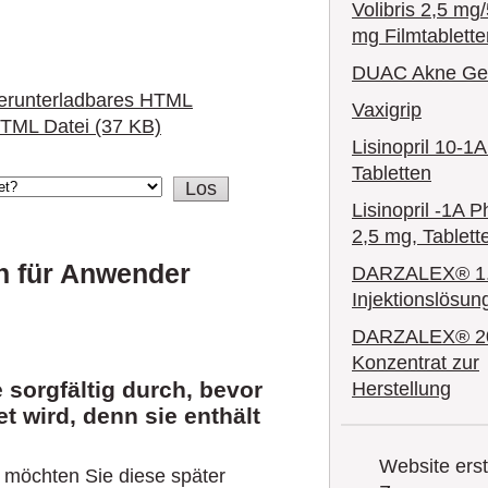
Volibris 2,5 mg
mg Filmtablette
DUAC Akne Ge
erunterladbares HTML
Vaxigrip
TML Datei (37 KB)
Lisinopril 10-1
Tabletten
Lisinopril -1A 
2,5 mg, Tablett
n für Anwender
DARZALEX® 1
Injektionslösun
DARZALEX® 20
Konzentrat zur
sorgfältig durch, bevor
Herstellung
t wird, denn sie enthält
Website erste
t möchten Sie diese später