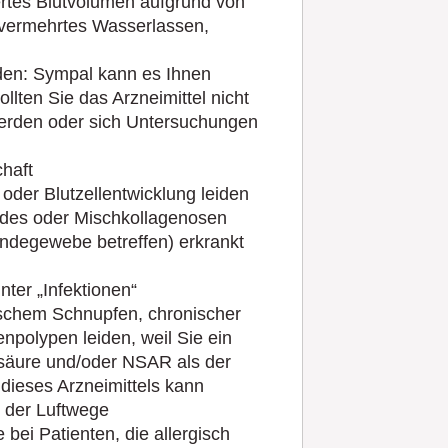
ertes Blutvolumen aufgrund von
 vermehrtes Wasserlassen,
en: Sympal kann es Ihnen
lten Sie das Arzneimittel nicht
erden oder sich Untersuchungen
chaft
oder Blutzellentwicklung leiden
des oder Mischkollagenosen
ndegewebe betreffen) erkrankt
nter „Infektionen“
ischem Schnupfen, chronischer
olypen leiden, weil Sie ein
ylsäure und/oder NSAR als der
ieses Arzneimittels kann
 der Luftwege
ei Patienten, die allergisch