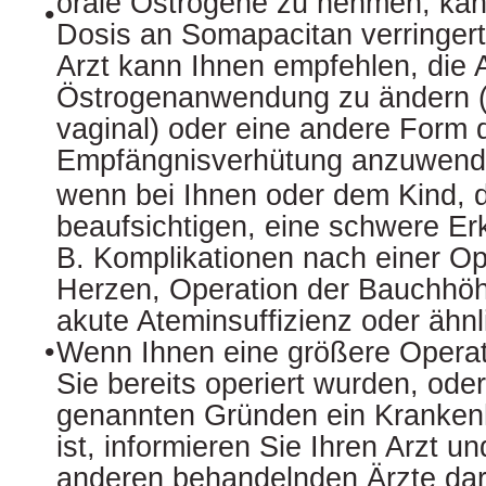
orale Östrogene zu nehmen, kann
•
Dosis an Somapacitan verringer
Arzt kann Ihnen empfehlen, die A
Östrogenanwendung zu ändern (z
vaginal) oder eine andere Form 
Empfängnisverhütung anzuwen
wenn bei Ihnen oder dem Kind, 
beaufsichtigen, eine schwere Erk
B. Komplikationen nach einer Op
Herzen, Operation der Bauchhöhl
akute Ateminsuffizienz oder ähn
•
Wenn Ihnen eine größere Operat
Sie bereits operiert wurden, ode
genannten Gründen ein Krankenh
ist, informieren Sie Ihren Arzt un
anderen behandelnden Ärzte dar