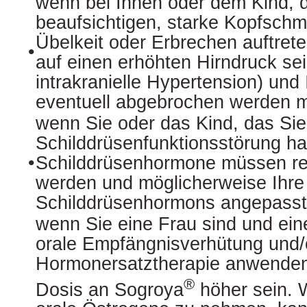
wenn bei Ihnen oder dem Kind, 
beaufsichtigen, starke Kopfsch
Übelkeit oder Erbrechen auftret
•
auf einen erhöhten Hirndruck se
intrakranielle Hypertension) und
eventuell abgebrochen werden 
wenn Sie oder das Kind, das Sie
Schilddrüsenfunktionsstörung ha
•
Schilddrüsenhormone müssen reg
werden und möglicherweise Ihre
Schilddrüsenhormons angepass
wenn Sie eine Frau sind und ein
orale Empfängnisverhütung und/
Hormonersatztherapie anwenden,
®
Dosis an Sogroya
höher sein. 