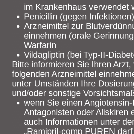
im Krankenhaus verwendet 
Penicillin (gegen Infektionen
Arzneimittel zur Blutverdünn
einnehmen (orale Gerinnun
Warfarin
Vildagliptin (bei Typ-II-Diabe
Bitte informieren Sie Ihren Arzt
folgenden Arzneimittel einnehme
unter Umständen Ihre Dosieru
und/oder sonstige Vorsichtsma
wenn Sie einen Angiotensin-
Antagonisten oder Aliskiren
auch Informationen unter de
„Ramipril-comp PUREN darf