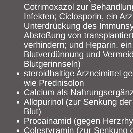
Cotrimoxazol zur Behandlung
Infekten; Ciclosporin, ein Arz
Unterdrückung des Immunsy
Abstoßung von transplantie
verhindern; und Heparin, ein 
Blutverdünnung und Vermei
Blutgerinnseln)
steroidhaltige Arzneimittel
wie Prednisolon
Calcium als Nahrungsergänz
Allopurinol (zur Senkung de
Blut)
Procainamid (gegen Herzrh
Colestyramin (zur Senkung de