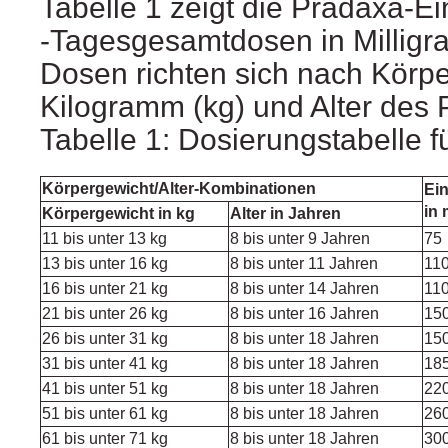
Tabelle 1 zeigt die Pradaxa-E
‑Tagesgesamtdosen in Milligr
Dosen richten sich nach Körpe
Kilogramm (kg) und Alter des P
Tabelle 1: Dosierungstabelle 
Körpergewicht/Alter-Kombinationen
Ein
in
Körpergewicht in kg
Alter in Jahren
11 bis unter 13 kg
8 bis unter 9 Jahren
75
13 bis unter 16 kg
8 bis unter 11 Jahren
11
16 bis unter 21 kg
8 bis unter 14 Jahren
11
21 bis unter 26 kg
8 bis unter 16 Jahren
15
26 bis unter 31 kg
8 bis unter 18 Jahren
15
31 bis unter 41 kg
8 bis unter 18 Jahren
18
41 bis unter 51 kg
8 bis unter 18 Jahren
22
51 bis unter 61 kg
8 bis unter 18 Jahren
26
61 bis unter 71 kg
8 bis unter 18 Jahren
30