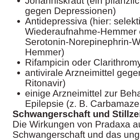
Johanniskraut (ein pflanzli
gegen Depressionen)
Antidepressiva (hier: selekt
Wiederaufnahme-Hemmer od
Serotonin-Norepinephrin-
Hemmer)
Rifampicin oder Clarithromy
antivirale Arzneimittel gege
Ritonavir)
einige Arzneimittel zur Be
Epilepsie (z. B. Carbamaze
Schwangerschaft und Stillze
Die Wirkungen von Pradaxa au
Schwangerschaft und das ung