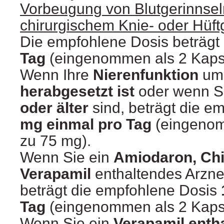
Vorbeugung von Blutgerinnse
chirurgischem Knie- oder Hüft
Die empfohlene Dosis beträgt
Tag
(eingenommen als 2 Kaps
Wenn Ihre
Nierenfunktion
um 
herabgesetzt ist
oder wenn S
oder älter
sind, beträgt die e
mg einmal pro Tag
(eingenom
zu 75 mg).
Wenn Sie ein
Amiodaron, Chi
Verapamil
enthaltendes Arzne
beträgt die empfohlene Dosis
Tag
(eingenommen als 2 Kaps
Wenn Sie ein
Verapamil enth