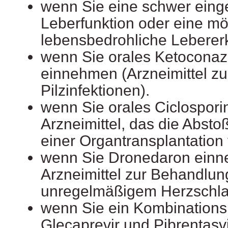
wenn Sie eine schwer eing
Leberfunktion oder eine mö
lebensbedrohliche Leberer
wenn Sie orales Ketoconazo
einnehmen (Arzneimittel z
Pilzinfektionen).
wenn Sie orales Ciclospori
Arzneimittel, das die Abst
einer Organtransplantation 
wenn Sie Dronedaron einn
Arzneimittel zur Behandlun
unregelmäßigem Herzschla
wenn Sie ein Kombinations
Glecaprevir und Pibrentasv