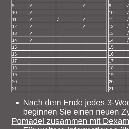
9
√
√
9
√
10
√
10
√
11
√
√
√
11
√
12
√
√
12
√
13
√
13
√
14
√
14
√
15
15
16
16
17
17
18
18
19
19
20
20
21
21
Nach dem Ende jedes 3-Wo
beginnen Sie einen neuen Zy
Pomadel zusammen mit Dexame