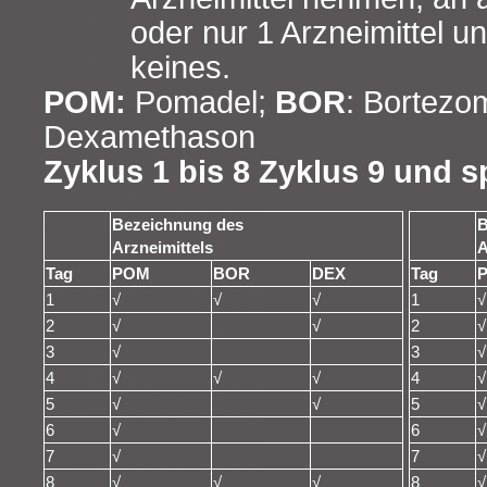
oder nur 1 Arzneimittel u
keines.
POM:
Pomadel;
BOR
: Bortezo
Dexamethason
Zyklus 1 bis 8 Zyklus 9 und s
Bezeichnung des
B
Arzneimittels
A
Tag
POM
BOR
DEX
Tag
1
√
√
√
1
√
2
√
√
2
√
3
√
3
√
4
√
√
√
4
√
5
√
√
5
√
6
√
6
√
7
√
7
√
8
√
√
√
8
√