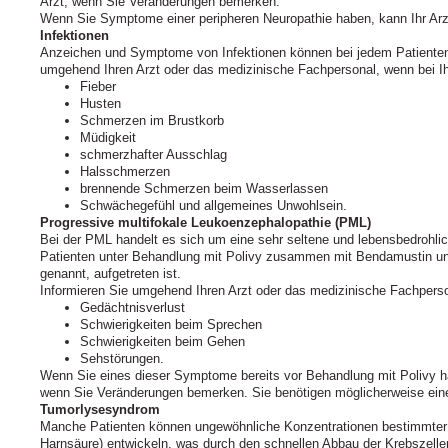
Arzt, wenn Sie Veränderungen bemerken.
Wenn Sie Symptome einer peripheren Neuropathie haben, kann Ihr Arzt
Infektionen
Anzeichen und Symptome von Infektionen können bei jedem Patienten u
umgehend Ihren Arzt oder das medizinische Fachpersonal, wenn bei Ih
Fieber
Husten
Schmerzen im Brustkorb
Müdigkeit
schmerzhafter Ausschlag
Halsschmerzen
brennende Schmerzen beim Wasserlassen
Schwächegefühl und allgemeines Unwohlsein.
Progressive multifokale Leukoenzephalopathie (PML)
Bei der PML handelt es sich um eine sehr seltene und lebensbedrohlic
Patienten unter Behandlung mit Polivy zusammen mit Bendamustin un
genannt, aufgetreten ist.
Informieren Sie umgehend Ihren Arzt oder das medizinische Fachperson
Gedächtnisverlust
Schwierigkeiten beim Sprechen
Schwierigkeiten beim Gehen
Sehstörungen.
Wenn Sie eines dieser Symptome bereits vor Behandlung mit Polivy ha
wenn Sie Veränderungen bemerken. Sie benötigen möglicherweise ein
Tumorlysesyndrom
Manche Patienten können ungewöhnliche Konzentrationen bestimmter S
Harnsäure) entwickeln, was durch den schnellen Abbau der Krebszelle