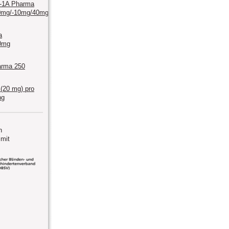
n-1A Pharma
0mg/-10mg/40mg/-10mg/80mg
a
0mg
arma 250
 (20 mg) pro
ng
n
mit