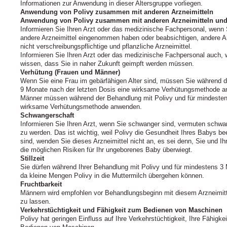
Informationen zur Anwendung in dieser Altersgruppe vorliegen.
Anwendung von Polivy zusammen mit anderen Arzneimitteln
Anwendung von Polivy zusammen mit anderen Arzneimitteln und
Informieren Sie Ihren Arzt oder das medizinische Fachpersonal, wenn 
andere Arzneimittel eingenommen haben oder beabsichtigen, andere 
nicht verschreibungspflichtige und pflanzliche Arzneimittel.
Informieren Sie Ihren Arzt oder das medizinische Fachpersonal auch, 
wissen, dass Sie in naher Zukunft geimpft werden müssen.
Verhütung (Frauen und Männer)
Wenn Sie eine Frau im gebärfähigen Alter sind, müssen Sie während d
9 Monate nach der letzten Dosis eine wirksame Verhütungsmethode 
Männer müssen während der Behandlung mit Polivy und für mindestens
wirksame Verhütungsmethode anwenden.
Schwangerschaft
Informieren Sie Ihren Arzt, wenn Sie schwanger sind, vermuten schwa
zu werden. Das ist wichtig, weil Polivy die Gesundheit Ihres Babys b
sind, wenden Sie dieses Arzneimittel nicht an, es sei denn, Sie und Ih
die möglichen Risiken für Ihr ungeborenes Baby überwiegt.
Stillzeit
Sie dürfen während Ihrer Behandlung mit Polivy und für mindestens 3 M
da kleine Mengen Polivy in die Muttermilch übergehen können.
Fruchtbarkeit
Männern wird empfohlen vor Behandlungsbeginn mit diesem Arzneimitt
zu lassen.
Verkehrstüchtigkeit und Fähigkeit zum Bedienen von Maschinen
Polivy hat geringen Einfluss auf Ihre Verkehrstüchtigkeit, Ihre Fähigke