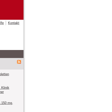
lfe
Kontakt
letten
Klinik
ner
 150 mg,