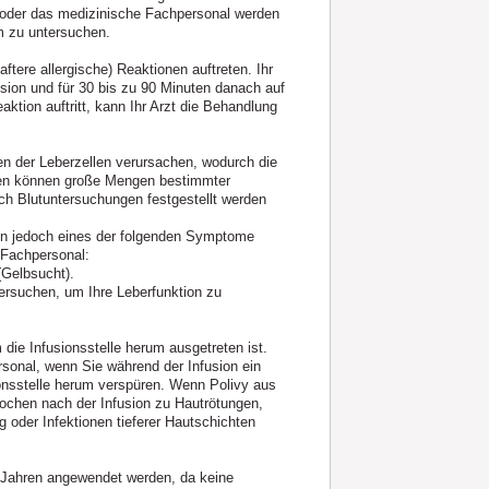
 oder das medizinische Fachpersonal werden
m zu untersuchen.
ftere allergische) Reaktionen auftreten. Ihr
sion und für 30 bis zu 90 Minuten danach auf
ion auftritt, kann Ihr Arzt die Behandlung
n der Leberzellen verursachen, wodurch die
llen können große Mengen bestimmter
ch Blutuntersuchungen festgestellt werden
nen jedoch eines der folgenden Symptome
 Fachpersonal:
(Gelbsucht).
tersuchen, um Ihre Leberfunktion zu
die Infusionsstelle herum ausgetreten ist.
rsonal, wenn Sie während der Infusion ein
onsstelle herum verspüren. Wenn Polivy aus
ochen nach der Infusion zu Hautrötungen,
oder Infektionen tieferer Hautschichten
18 Jahren angewendet werden, da keine