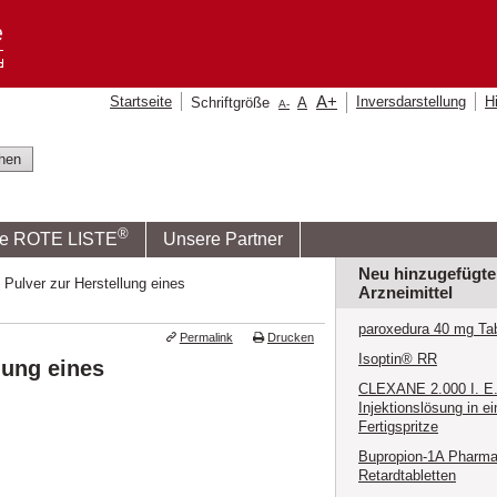
A
+
Startseite
Inversdarstellung
Hi
Schriftgröße
A
A
-
®
ie ROTE LISTE
Unsere Partner
Neu hinzugefügte
Pulver zur Herstellung eines
Arzneimittel
paroxedura 40 mg Tab
Permalink
Drucken
Isoptin® RR
lung eines
CLEXANE 2.000 I. E. 
Injektionslösung in ei
Fertigspritze
Bupropion-1A Pharma
Retardtabletten