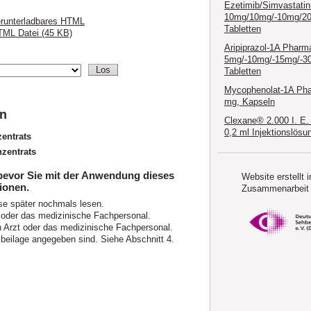
Ezetimib/Simvastati
10mg/10mg/-10mg/2
runterladbares HTML
Tabletten
ML Datei (45 KB)
Aripiprazol-1A Pharm
5mg/-10mg/-15mg/-3
Tabletten
Mycophenolat-1A Ph
mg, Kapseln
en
Clexane® 2.000 I. E.
0,2 ml Injektionslösu
entrats
zentrats
 bevor Sie mit der Anwendung dieses
Website erstellt i
ionen.
Zusammenarbeit 
se später nochmals lesen.
 oder das medizinische Fachpersonal.
Arzt oder das medizinische Fachpersonal.
sbeilage angegeben sind. Siehe Abschnitt 4.