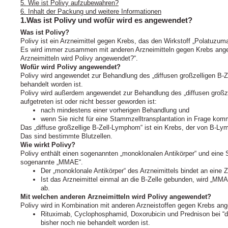
5. Wie ist Polivy aufzubewahren?
6. Inhalt der Packung und weitere Informationen
1.Was ist Polivy und wofür wird es angewendet?
Was ist Polivy?
Polivy ist ein Arzneimittel gegen Krebs, das den Wirkstoff „Polatuzuma
Es wird immer zusammen mit anderen Arzneimitteln gegen Krebs ange
Arzneimitteln wird Polivy angewendet?“.
Wofür wird Polivy angewendet?
Polivy wird angewendet zur Behandlung des „diffusen großzelligen B-
behandelt worden ist.
Polivy wird außerdem angewendet zur Behandlung des „diffusen großz
aufgetreten ist oder nicht besser geworden ist:
nach mindestens einer vorherigen Behandlung und
wenn Sie nicht für eine Stammzelltransplantation in Frage kom
Das „diffuse großzellige B-Zell-Lymphom“ ist ein Krebs, der von B‑Ly
Das sind bestimmte Blutzellen.
Wie wirkt Polivy?
Polivy enthält einen sogenannten „monoklonalen Antikörper“ und eine 
sogenannte „MMAE“.
Der „monoklonale Antikörper“ des Arzneimittels bindet an eine Zi
Ist das Arzneimittel einmal an die B-Zelle gebunden, wird „MMAE
ab.
Mit welchen anderen Arzneimitteln wird Polivy angewendet?
Polivy wird in Kombination mit anderen Arzneistoffen gegen Krebs an
Rituximab, Cyclophosphamid, Doxorubicin und Prednison bei “d
bisher noch nie behandelt worden ist.