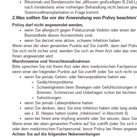
Rituximab und Bendamustin bei „diffusem großzelligen B-Zell-L
nach mindestens einer vorherigen Behandlung nicht besser gewo
Stammzelltransplantation in Frage kommt.
2.Was sollten Sie vor der Anwendung von Polivy beachten
Polivy darf nicht angewendet werden,
wenn Sie allergisch gegen Polatuzumab Vedotin oder einen der 
Bestandteile dieses Arzneimittels sind.
wenn Sie derzeit eine aktive, schwere Infektion haben.
Wenn einer der oben genannten Punkte auf Sie zutrifft, dann darf Pol
Sie sich nicht sicher sind, wenden Sie sich an Ihren Arzt oder das me
Ihnen angewendet wird.
Warnhinweise und Vorsichtsmaßnahmen
Bitte sprechen Sie mit Ihrem Arzt oder dem medizinischen Fachperson
wenn einer der folgenden Punkte auf Sie zutrifft (oder Sie sich nicht si
wenn Sie jemals Gehirn- oder Nervenprobleme hatten wie
Gedächtnisprobleme
Schwierigkeiten beim Bewegen oder Gefühlsstörungen in
Brennen, Schmerzen und Unbehagen schon bei leichten
Sehstörungen
wenn Sie jemals Leberprobleme hatten
wenn Sie denken, dass Sie eine Infektion haben oder lang anda
wie z. B. Herpes hatten (siehe „Infektionen” in Abschnitt 4)
wenn bei Ihnen eine Impfung ansteht oder Sie wissen, dass Si
Wenn einer der oben genannten Punkte auf Sie zutrifft (oder Sie sich n
oder dem medizinischen Fachpersonal, bevor Polivy bei Ihnen angewe
Achten Sie auf die folgenden Nebenwirkungen