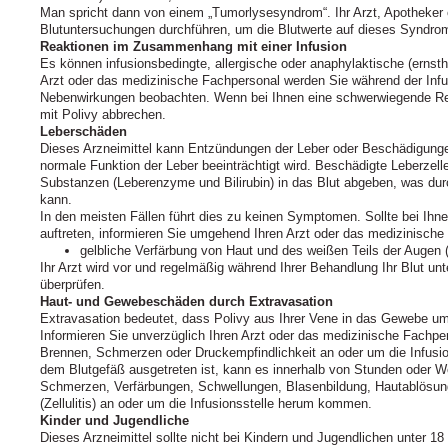
Man spricht dann von einem „Tumorlysesyndrom“. Ihr Arzt, Apotheker
Blutuntersuchungen durchführen, um die Blutwerte auf dieses Syndro
Reaktionen im Zusammenhang mit einer Infusion
Es können infusionsbedingte, allergische oder anaphylaktische (ernstha
Arzt oder das medizinische Fachpersonal werden Sie während der Infu
Nebenwirkungen beobachten. Wenn bei Ihnen eine schwerwiegende Reakt
mit Polivy abbrechen.
Leberschäden
Dieses Arzneimittel kann Entzündungen der Leber oder Beschädigunge
normale Funktion der Leber beeinträchtigt wird. Beschädigte Leberze
Substanzen (Leberenzyme und Bilirubin) in das Blut abgeben, was dur
kann.
In den meisten Fällen führt dies zu keinen Symptomen. Sollte bei Ih
auftreten, informieren Sie umgehend Ihren Arzt oder das medizinische
gelbliche Verfärbung von Haut und des weißen Teils der Augen 
Ihr Arzt wird vor und regelmäßig während Ihrer Behandlung Ihr Blut un
überprüfen.
Haut- und Gewebeschäden durch Extravasation
Extravasation bedeutet, dass Polivy aus Ihrer Vene in das Gewebe um 
Informieren Sie unverzüglich Ihren Arzt oder das medizinische Fachpe
Brennen, Schmerzen oder Druckempfindlichkeit an oder um die Infusi
dem Blutgefäß ausgetreten ist, kann es innerhalb von Stunden oder W
Schmerzen, Verfärbungen, Schwellungen, Blasenbildung, Hautablösung 
(Zellulitis) an oder um die Infusionsstelle herum kommen.
Kinder und Jugendliche
Dieses Arzneimittel sollte nicht bei Kindern und Jugendlichen unter 