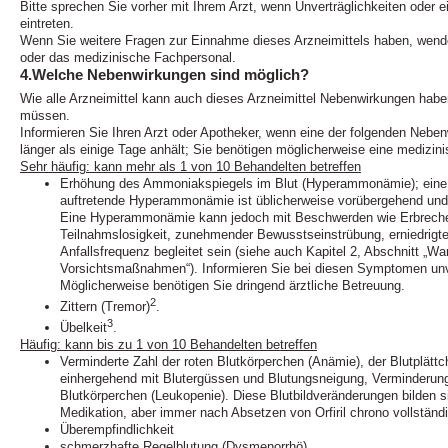
Bitte sprechen Sie vorher mit Ihrem Arzt, wenn Unverträglichkeiten oder e
eintreten.
Wenn Sie weitere Fragen zur Einnahme dieses Arzneimittels haben, wende
oder das medizinische Fachpersonal.
4.Welche Nebenwirkungen sind möglich?
Wie alle Arzneimittel kann auch dieses Arzneimittel Nebenwirkungen haben
müssen.
Informieren Sie Ihren Arzt oder Apotheker, wenn eine der folgenden Neb
länger als einige Tage anhält; Sie benötigen möglicherweise eine medizin
Sehr häufig: kann mehr als 1 von 10 Behandelten betreffen
Erhöhung des Ammoniakspiegels im Blut (Hyperammonämie); eine m
auftretende Hyperammonämie ist üblicherweise vorübergehend und 
Eine Hyperammonämie kann jedoch mit Beschwerden wie Erbreche
Teilnahmslosigkeit, zunehmender Bewusstseinstrübung, erniedrig
Anfallsfrequenz begleitet sein (siehe auch Kapitel 2, Abschnitt „W
Vorsichtsmaßnahmen“). Informieren Sie bei diesen Symptomen unve
Möglicherweise benötigen Sie dringend ärztliche Betreuung.
2
Zittern (Tremor)
.
3
Übelkeit
.
Häufig: kann bis zu 1 von 10 Behandelten betreffen
Verminderte Zahl der roten Blutkörperchen (Anämie), der Blutplätt
einhergehend mit Blutergüssen und Blutungsneigung, Verminderung
Blutkörperchen (Leukopenie). Diese Blutbildveränderungen bilden si
Medikation, aber immer nach Absetzen von Orfiril chrono vollständ
Überempfindlichkeit
schmerzhafte Regelblutung (Dysmenorrhö)