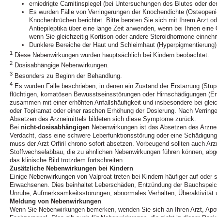
erniedrigte Carnitinspiegel (bei Untersuchungen des Blutes oder de
Es wurden Fälle von Verringerungen der Knochendichte (Osteopeni
Knochenbrüchen berichtet. Bitte beraten Sie sich mit Ihrem Arzt o
Antiepileptika über eine lange Zeit anwenden, wenn bei Ihnen eine
wenn Sie gleichzeitig Kortison oder andere Steroidhormone einneh
Dunklere Bereiche der Haut und Schleimhaut (Hyperpigmentierung)
1
Diese Nebenwirkungen wurden hauptsächlich bei Kindern beobachtet.
2
Dosisabhängige Nebenwirkungen.
3
Besonders zu Beginn der Behandlung.
4
Es wurden Fälle beschrieben, in denen ein Zustand der Erstarrung (Stupo
flüchtigen, komatösen Bewusstseinsstörungen oder Hirnschädigungen (Enze
zusammen mit einer erhöhten Anfallshäufigkeit und insbesondere bei glei
oder Topiramat oder einer raschen Erhöhung der Dosierung. Nach Verring
Absetzen des Arzneimittels bildeten sich diese Symptome zurück.
Bei
nicht-dosisabhängigen
Nebenwirkungen ist das Absetzen des Arzneimi
Verdacht, dass eine schwere Leberfunktionsstörung oder eine Schädigung
muss der Arzt Orfiril chrono sofort absetzen. Vorbeugend sollten auch Arz
Stoffwechselabbau, die zu ähnlichen Nebenwirkungen führen können, abge
das klinische Bild trotzdem fortschreiten.
Zusätzliche Nebenwirkungen bei Kindern
Einige Nebenwirkungen von Valproat treten bei Kindern häufiger auf oder 
Erwachsenen. Dies beinhaltet Leberschäden, Entzündung der Bauchspeiche
Unruhe, Aufmerksamkeitsstörungen, abnormales Verhalten, Überaktivität
Meldung von Nebenwirkungen
Wenn Sie Nebenwirkungen bemerken, wenden Sie sich an Ihren Arzt, Apo