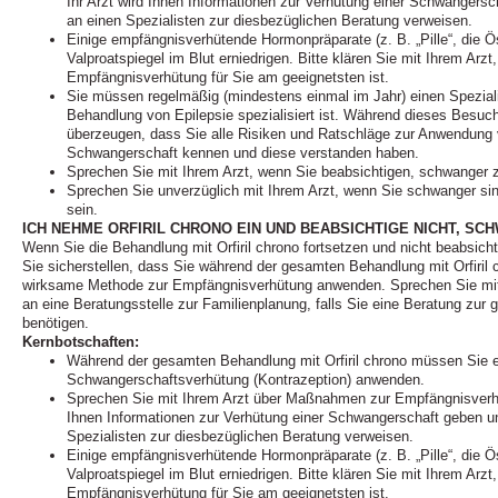
Ihr Arzt wird Ihnen Informationen zur Verhütung einer Schwangersc
an einen Spezialisten zur diesbezüglichen Beratung verweisen.
Einige empfängnisverhütende Hormonpräparate (z. B. „Pille“, die Ö
Valproatspiegel im Blut erniedrigen. Bitte klären Sie mit Ihrem Arz
Empfängnisverhütung für Sie am geeignetsten ist.
Sie müssen regelmäßig (mindestens einmal im Jahr) einen Speziali
Behandlung von Epilepsie spezialisiert ist. Während dieses Besuch
überzeugen, dass Sie alle Risiken und Ratschläge zur Anwendung 
Schwangerschaft kennen und diese verstanden haben.
Sprechen Sie mit Ihrem Arzt, wenn Sie beabsichtigen, schwanger 
Sprechen Sie unverzüglich mit Ihrem Arzt, wenn Sie schwanger si
sein.
ICH NEHME ORFIRIL CHRONO EIN UND BEABSICHTIGE NICHT, S
Wenn Sie die Behandlung mit Orfiril chrono fortsetzen und nicht beabsi
Sie sicherstellen, dass Sie während der gesamten Behandlung mit Orfiril
wirksame Methode zur Empfängnisverhütung anwenden. Sprechen Sie mit 
an eine Beratungsstelle zur Familienplanung, falls Sie eine Beratung zu
benötigen.
Kernbotschaften:
Während der gesamten Behandlung mit Orfiril chrono müssen Sie 
Schwangerschaftsverhütung (Kontrazeption) anwenden.
Sprechen Sie mit Ihrem Arzt über Maßnahmen zur Empfängnisverhüt
Ihnen Informationen zur Verhütung einer Schwangerschaft geben un
Spezialisten zur diesbezüglichen Beratung verweisen.
Einige empfängnisverhütende Hormonpräparate (z. B. „Pille“, die Ö
Valproatspiegel im Blut erniedrigen. Bitte klären Sie mit Ihrem Arz
Empfängnisverhütung für Sie am geeignetsten ist.