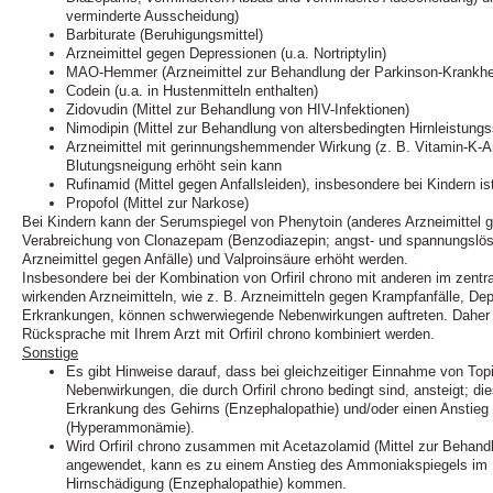
verminderte Ausscheidung)
Barbiturate (Beruhigungsmittel)
Arzneimittel gegen Depressionen (u.a. Nortriptylin)
MAO-Hemmer (Arzneimittel zur Behandlung der Parkinson-Krankhei
Codein (u.a. in Hustenmitteln enthalten)
Zidovudin (Mittel zur Behandlung von HIV-Infektionen)
Nimodipin (Mittel zur Behandlung von altersbedingten Hirnleistung
Arzneimittel mit gerinnungshemmender Wirkung (z. B. Vitamin-K‑An
Blutungsneigung erhöht sein kann
Rufinamid (Mittel gegen Anfallsleiden), insbesondere bei Kindern is
Propofol (Mittel zur Narkose)
Bei Kindern kann der Serumspiegel von Phenytoin (anderes Arzneimittel ge
Verabreichung von Clonazepam (Benzodiazepin; angst- und spannungslös
Arzneimittel gegen Anfälle) und Valproinsäure erhöht werden.
Insbesondere bei der Kombination von Orfiril chrono mit anderen im zent
wirkenden Arzneimitteln, wie z. B. Arzneimitteln gegen Krampfanfälle, De
Erkrankungen, können schwerwiegende Nebenwirkungen auftreten. Daher d
Rücksprache mit Ihrem Arzt mit Orfiril chrono kombiniert werden.
Sonstige
Es gibt Hinweise darauf, dass bei gleichzeitiger Einnahme von Top
Nebenwirkungen, die durch Orfiril chrono bedingt sind, ansteigt; die
Erkrankung des Gehirns (Enzephalopathie) und/oder einen Anstie
(Hyperammonämie).
Wird Orfiril chrono zusammen mit Acetazolamid (Mittel zur Behan
angewendet, kann es zu einem Anstieg des Ammoniakspiegels im B
Hirnschädigung (Enzephalopathie) kommen.