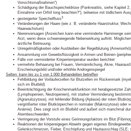
Vorsichtsmaßnahmen“)
Schädigung der Bauchspeicheldrüse (Pankreatitis, siehe Kapitel 2, 
Einnahme von Orfiril long beachten?“), teilweise mit tödlichem Au
3
gesteigerter Speichelfluss
Veränderungen der Haare (wie z. B. veränderte Haarstruktur, Wech
Haarwachstum)
Nierenversagen (Anzeichen kann eine verminderte Harnmenge sein).
Arzt, wenn diese schwerwiegende Nebenwirkung auftritt. Möglicher
ärztliche Betreuung.
Unregelmäßigkeiten oder Ausbleiben der Regelblutung (Amenorrhö)
Ansammlung von Gewebsflüssigkeit in Armen und Beinen (periph
Fälle von verminderter Körpertemperatur wurden berichtet
vermehrte Behaarung bei Frauen, Vermännlichung, Akne, Haarausfa
Erscheinungsbild und/oder erhöhte Androgenspiegel
Selten: kann bis zu 1 von 1.000 Behandelten betreffen
Fehlbildung der Vorläuferzellen für Blutzellen im Rückenmark (my
sich im Blutbild)
Beeinträchtigung der Knochenmarkfunktion mit herabgesetzter Zahl
(Lymphopenien, Neutropenien), mit starker Verminderung bestimmt
(Agranulozytose), mit fehlender Bildung (Aplasie) der roten Blutkör
vergrößerter roter Blutkörperchen in normaler (Makrozytose) oder 
Anämie). Dies zeigt sich im Blutbild und äußert sich manchmal du
Atembeschwerden.
Verringerung der Vorstufe eines Gerinnungsfaktors im Blut (Fibrin
Reaktionen der körpereigegen Abwehr gegen eigenes Bindegewebe
Gelenkschmerzen, Fieber, Erschöpfung und Hautausschlag (SLE; 