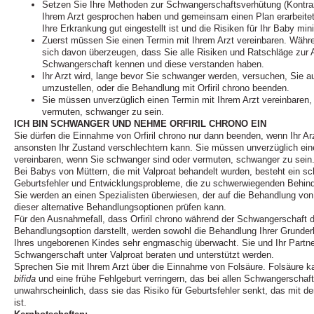
Setzen Sie Ihre Methoden zur Schwangerschaftsverhütung (Kontraze
Ihrem Arzt gesprochen haben und gemeinsam einen Plan erarbeitet
Ihre Erkrankung gut eingestellt ist und die Risiken für Ihr Baby min
Zuerst müssen Sie einen Termin mit Ihrem Arzt vereinbaren. Währe
sich davon überzeugen, dass Sie alle Risiken und Ratschläge zur
Schwangerschaft kennen und diese verstanden haben.
Ihr Arzt wird, lange bevor Sie schwanger werden, versuchen, Sie au
umzustellen, oder die Behandlung mit Orfiril chrono beenden.
Sie müssen unverzüglich einen Termin mit Ihrem Arzt vereinbaren
vermuten, schwanger zu sein.
ICH BIN SCHWANGER UND NEHME ORFIRIL CHRONO EIN
Sie dürfen die Einnahme von Orfiril chrono nur dann beenden, wenn Ihr Arz
ansonsten Ihr Zustand verschlechtern kann. Sie müssen unverzüglich ein
vereinbaren, wenn Sie schwanger sind oder vermuten, schwanger zu sein. I
Bei Babys von Müttern, die mit Valproat behandelt wurden, besteht ein s
Geburtsfehler und Entwicklungsprobleme, die zu schwerwiegenden Behin
Sie werden an einen Spezialisten überwiesen, der auf die Behandlung von E
dieser alternative Behandlungsoptionen prüfen kann.
Für den Ausnahmefall, dass Orfiril chrono während der Schwangerschaft d
Behandlungsoption darstellt, werden sowohl die Behandlung Ihrer Grunde
Ihres ungeborenen Kindes sehr engmaschig überwacht. Sie und Ihr Partner
Schwangerschaft unter Valproat beraten und unterstützt werden.
Sprechen Sie mit Ihrem Arzt über die Einnahme von Folsäure. Folsäure k
bifida
und eine frühe Fehlgeburt verringern, das bei allen Schwangerschaft
unwahrscheinlich, dass sie das Risiko für Geburtsfehler senkt, das mit 
ist.