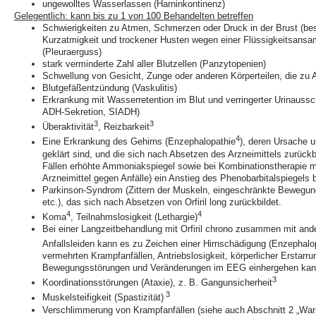
ungewolltes Wasserlassen (Harninkontinenz)
Gelegentlich: kann bis zu 1 von 100 Behandelten betreffen
Schwierigkeiten zu Atmen, Schmerzen oder Druck in der Brust (be
Kurzatmigkeit und trockener Husten wegen einer Flüssigkeitsan
(Pleuraerguss)
stark verminderte Zahl aller Blutzellen (Panzytopenien)
Schwellung von Gesicht, Zunge oder anderen Körperteilen, die zu
Blutgefäßentzündung (Vaskulitis)
Erkrankung mit Wasserretention im Blut und verringerter Urinauss
ADH-Sekretion, SIADH)
3
3
Überaktivität
, Reizbarkeit
4
Eine Erkrankung des Gehirns (Enzephalopathie
), deren Ursache 
geklärt sind, und die sich nach Absetzen des Arzneimittels zurückb
Fällen erhöhte Ammoniakspiegel sowie bei Kombinationstherapie m
Arzneimittel gegen Anfälle) ein Anstieg des Phenobarbitalspiegels 
Parkinson-Syndrom (Zittern der Muskeln, eingeschränkte Bewegu
etc.), das sich nach Absetzen von Orfiril long zurückbildet.
4
4
Koma
, Teilnahmslosigkeit (Lethargie)
Bei einer Langzeitbehandlung mit Orfiril chrono zusammen mit and
Anfallsleiden kann es zu Zeichen einer Hirnschädigung (Enzephalo
vermehrten Krampfanfällen, Antriebslosigkeit, körperlicher Erstar
Bewegungsstörungen und Veränderungen im EEG einhergehen kan
3
Koordinationsstörungen (Ataxie), z. B. Gangunsicherheit
3
Muskelsteifigkeit (Spastizität)
Verschlimmerung von Krampfanfällen (siehe auch Abschnitt 2 „Wa