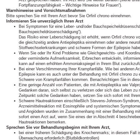
Fortpflanzungsfähigkeit – Wichtige Hinweise für Frauen“).
Warnhinweise und Vorsichtsmaßnahmen
Bitte sprechen Sie mit Ihrem Arzt bevor Sie Orfiril chrono einnehmen.
Informieren Sie unverzüglich Ihren Arzt
Bei Symptomen für eine Leber- und/oder Bauchspeicheldrüsenschäd
Bauchspeicheldrüsenschädigung“).
Das Risiko einer Leberschädigung ist erhöht, wenn Orfiril chrono v
die gleichzeitig andere Antiepileptika einnehmen oder andere neuro
Stoffwechselerkrankungen und schwere Formen der Epilepsie hab
Wenn Sie oder Ihr Kind Probleme wie Gleichgewichts- und Koordin
oder verminderte Aufmerksamkeit, Erbrechen entwickeln, informiere
kann auf einen erhöhten Ammoniakspiegel in Ihrem Blut zurückzufü
Bei einer Verschlimmerung Ihrer Krampfanfälle. Wie bei anderen A
Epilepsie kann es auch unter der Behandlung mit Orfiril chrono zu
Schwere von Krampfanfällen kommen. Benachrichtigen Sie in dies
Eine geringe Anzahl von Patienten, die mit Antiepileptika wie Valp
Gedanken daran, sich selbst zu verletzen oder sich das Leben z
Zeitpunkt solche Gedanken haben, setzen Sie sich sofort mit Ihrem
Schwere Hautreaktionen einschließlich Stevens-Johnson-Syndrom, 
Arzneimittelreaktion mit Eosinophilie und systemischen Symptom
und Angiödem wurden im Zusammenhang mit einer Behandlung mit 
sofort einen Arzt auf, wenn Sie eines der in Abschnitt 4 beschri
Hautreaktionen bemerken.
Sprechen Sie vor Behandlungsbeginn mit Ihrem Arzt,
bei einer früheren Schädigung des Knochenmarks; in diesem Fall ist
Überwachung erforderlich (Blutbildkontrollen)