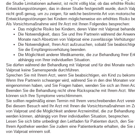
die Studie Limitationen aufweist, ist nicht völlig klar, ob das erhöhte Risi
Entwicklungsstörungen, das in dieser Studie festgestellt wurde, durch Val
nicht groß genug, um zu zeigen, für welche bestimmte Art von motorische
Entwicklungsstörungen bei Kindern möglicherweise ein erhöhtes Risiko be
Als Vorsichtsmaßnahme wird Ihr Arzt mit Ihnen Folgendes besprechen:
Das mögliche Risiko bei Kindern, deren Väter mit Valproat behande
Die Notwendigkeit, dass Sie und Ihre Partnerin während der Anwend
Monate nach Absetzen von Valproat eine zuverlässige Verhütung
Die Notwendigkeit, Ihren Arzt aufzusuchen, sobald Sie beabsichtig
Sie die Empfängnisverhütung beenden.
Die Möglichkeit anderer Medikamente, die zur Behandlung Ihrer E
abhängig von Ihrer individuellen Situation.
Sie dürfen während der Behandlung mit Valproat und für drei Monate nac
Valproat keine Samenspende durchführen.
Sprechen Sie mit Ihrem Arzt, wenn Sie beabsichtigen, ein Kind zu beko
Wenn Ihre Partnerin schwanger wird, während Sie in den drei Monaten vo
eingenommen haben, und Sie Fragen haben, wenden Sie sich an Ihren Arz
Beenden Sie die Behandlung nicht ohne Rücksprache mit Ihrem Arzt. We
können sich Ihre Symptome verschlimmern.
Sie sollten regelmäßig einen Termin mit Ihrem verschreibenden Arzt verei
Bei diesem Besuch wird Ihr Arzt mit Ihnen die Vorsichtsmaßnahmen im
von Valproat und die Möglichkeit anderer Arzneimittel, die zur Behandlun
werden können, abhängig von Ihrer individuellen Situation, besprechen.
Lesen Sie sich bitte unbedingt den Leitfaden für Patienten durch, den Sie
Ihrem Apotheker werden Sie zudem eine Patientenkarte erhalten, die Sie 
von Valproat erinnern soll.