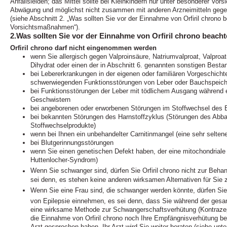
Anfallsleiden; das Mittel sollte bei Kleinkindern nur unter besonderer Vors
Abwägung und möglichst nicht zusammen mit anderen Arzneimitteln gege
(siehe Abschnitt 2. „Was sollten Sie vor der Einnahme von Orfiril chrono
Vorsichtsmaßnahmen“).
2.Was sollten Sie vor der Einnahme von Orfiril chrono beach
Orfiril chrono darf nicht eingenommen werden
wenn Sie allergisch gegen Valproinsäure, Natriumvalproat, Valproa
Dihydrat oder einen der in Abschnitt 6. genannten sonstigen Bestan
bei Lebererkrankungen in der eigenen oder familiären Vorgeschich
schwerwiegenden Funktionsstörungen von Leber oder Bauchspeich
bei Funktionsstörungen der Leber mit tödlichem Ausgang während e
Geschwistern
bei angeborenen oder erworbenen Störungen im Stoffwechsel des Bl
bei bekannten Störungen des Harnstoffzyklus (Störungen des Abbau
Stoffwechselprodukte)
wenn bei Ihnen ein unbehandelter Carnitinmangel (eine sehr selten
bei Blutgerinnungsstörungen
wenn Sie einen genetischen Defekt haben, der eine mitochondriale 
Huttenlocher-Syndrom)
Wenn Sie schwanger sind, dürfen Sie Orfiril
chrono nicht zur Beha
sei denn, es stehen keine anderen wirksamen Alternativen für Sie 
Wenn Sie eine Frau sind, die schwanger werden könnte, dürfen Sie O
von Epilepsie einnehmen, es sei denn, dass Sie während der gesam
eine wirksame Methode zur Schwangerschaftsverhütung (Kontrazep
die Einnahme von Orfiril chrono noch Ihre Empfängnisverhütung be
Arzt gesprochen haben. Ihr Arzt wird Sie weiter beraten (siehe unte