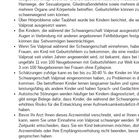
Harnwege, der Sexualorgane, Gliedmaßendefekte sowie mehrere da
mehrere Organe und Körperteile betreffen. Geburtsfehler können z
schwerwiegend sein können.
Über Hörprobleme oder Taubheit wurde bei Kindern berichtet, die 
Valproat ausgesetzt waren.
Bei Kindern, die während der Schwangerschaft Valproat ausgesetzt
Augen in Verbindung mit anderen angeborenen Fehlbildungen festge
können das Sehvermögen beeinträchtigen.
Wenn Sie Valproat während der Schwangerschaft einnehmen, haben
Frauen, ein Kind mit Geburtsfehlern zu bekommen, die eine mediz
Valproat seit vielen Jahren angewendet wird, ist bekannt, dass bei
ungefähr 11 von 100 Neugeborenen mit Geburtsfehlern zur Welt ko
3 von 100 Neugeborenen bei Frauen ohne Epilepsie.
Schätzungen zufolge kann es bei bis zu 30-40 % der Kinder im Vor
Schwangerschaft Valproat eingenommen haben, zu Problemen in de
kommen. Die betroffenen Kinder lernen langsamer laufen und sprec
leistungsfähig als andere Kinder und haben Sprach- und Gedächtn
Autistische Störungen werden häufiger bei Kindern diagnostiziert, 
gibt einige Belege dafür, dass Kinder, die während der Schwangers
erhöhtes Risiko für die Entwicklung einer Aufmerksamkeitsdefizit-
haben.
Bevor Ihr Arzt Ihnen dieses Arzneimittel verschreibt, wird er Ihne
kann, wenn Sie unter Einnahme von Valproat schwanger werden. 
Zeitpunkt entscheiden, dass Sie ein Kind bekommen möchten, dür
Arzneimittels oder Ihre Empfängnisverhütung nicht beenden, bevor 
gesprochen haben.