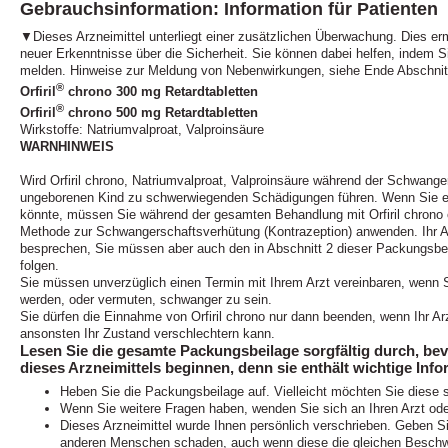
Gebrauchsinformation: Information für Patienten
▼Dieses Arzneimittel unterliegt einer zusätzlichen Überwachung. Dies ermö
neuer Erkenntnisse über die Sicherheit. Sie können dabei helfen, indem 
melden. Hinweise zur Meldung von Nebenwirkungen, siehe Ende Abschnit
®
Orfiril
chrono 300 mg Retardtabletten
®
Orfiril
chrono 500 mg Retardtabletten
Wirkstoffe: Natriumvalproat, Valproinsäure
WARNHINWEIS
Wird Orfiril chrono, Natriumvalproat, Valproinsäure während der Schwan
ungeborenen Kind zu schwerwiegenden Schädigungen führen. Wenn Sie ei
könnte, müssen Sie während der gesamten Behandlung mit Orfiril chrono
Methode zur Schwangerschaftsverhütung (Kontrazeption) anwenden. Ihr Ar
besprechen, Sie müssen aber auch den in Abschnitt 2 dieser Packungsb
folgen.
Sie müssen unverzüglich einen Termin mit Ihrem Arzt vereinbaren, wenn 
werden, oder vermuten, schwanger zu sein.
Sie dürfen die Einnahme von Orfiril chrono nur dann beenden, wenn Ihr Arz
ansonsten Ihr Zustand verschlechtern kann.
Lesen Sie die gesamte Packungsbeilage sorgfältig durch, be
dieses Arzneimittels beginnen, denn sie enthält wichtige Info
Heben Sie die Packungsbeilage auf. Vielleicht möchten Sie diese 
Wenn Sie weitere Fragen haben, wenden Sie sich an Ihren Arzt ode
Dieses Arzneimittel wurde Ihnen persönlich verschrieben. Geben Sie
anderen Menschen schaden, auch wenn diese die gleichen Beschw