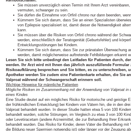
Kernbotschaften:
Sie müssen unverzüglich einen Termin mit Ihrem Arzt vereinbaren
vermuten, schwanger zu sein.
Sie dürfen die Einnahme von Orfiril chrono nur dann beenden, wenn 
Kümmern Sie sich darum, dass Sie an einen Spezialisten überwies
von Epilepsie spezialisiert ist, damit dieser die Notwendigkeit alt
kann.
Sie müssen über die Risiken von Orfiril chrono während der Schwan
werden, einschließlich der Teratogenität (Geburtsfehler) und körperl
Entwicklungsstörungen bei Kindern.
Kümmern Sie sich darum, dass Sie zur pränatalen Überwachung an
werden, damit möglicherweise auftretende Fehlbildungen erkannt 
Lesen Sie sich bitte unbedingt den Leitfaden für Patienten durch, de
werden. Ihr Arzt wird mit Ihnen das jährlich auszufüllende Formular
Risikoaufklärung besprechen und Sie bitten, es zu unterschreiben, 
Apotheker werden Sie zudem eine Patientenkarte erhalten, die Sie a
Valproat während der Schwangerschaft erinnern soll.
Wichtige Hinweise für männliche Patienten
Mögliche Risiken im Zusammenhang mit der Anwendung von Valproat in d
eines Kindes
Eine Studie deutet auf ein mögliches Risiko für motorische und geistige 
der frühkindlichen Entwicklung) bei Kindern von Vätern hin, die in den dr
Valproat behandelt wurden. In dieser Studie hatten etwa 5 von 100 Kindern
behandelt wurden, solche Störungen, im Vergleich zu etwa 3 von 100 Kind
oder Levetiracetam (andere Arzneimittel, die zur Behandlung Ihrer Erkr
behandelt wurden. Das Risiko für Kinder, deren Väter die Behandlung mit Va
die Bildung neuer Spermien notwendig ist) oder länger vor der Zeugung ab