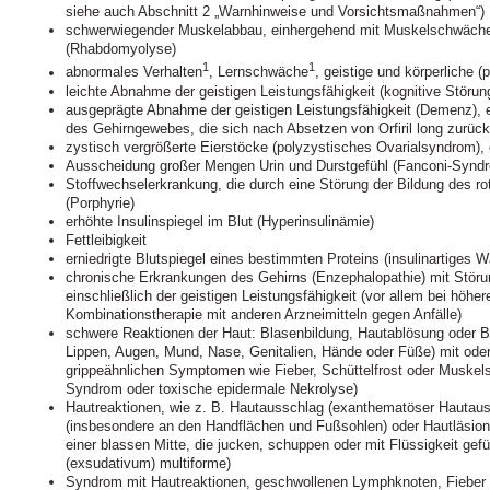
siehe auch Abschnitt 2 „Warnhinweise und Vorsichtsmaßnahmen“)
schwerwiegender Muskelabbau, einhergehend mit Muskelschwäch
(Rhabdomyolyse)
1
1
abnormales Verhalten
, Lernschwäche
, geistige und körperliche 
leichte Abnahme der geistigen Leistungsfähigkeit (kognitive Störun
ausgeprägte Abnahme der geistigen Leistungsfähigkeit (Demenz), 
des Gehirngewebes, die sich nach Absetzen von Orfiril long zurück
zystisch vergrößerte Eierstöcke (polyzystisches Ovarialsyndrom), 
Ausscheidung großer Mengen Urin und Durstgefühl (Fanconi-Synd
Stoffwechselerkrankung, die durch eine Störung der Bildung des rot
(Porphyrie)
erhöhte Insulinspiegel im Blut (Hyperinsulinämie)
Fettleibigkeit
erniedrigte Blutspiegel eines bestimmten Proteins (insulinartiges
chronische Erkrankungen des Gehirns (Enzephalopathie) mit Störu
einschließlich der geistigen Leistungsfähigkeit (vor allem bei höher
Kombinationstherapie mit anderen Arzneimitteln gegen Anfälle)
schwere Reaktionen der Haut: Blasenbildung, Hautablösung oder Bl
Lippen, Augen, Mund, Nase, Genitalien, Hände oder Füße) mit od
grippeähnlichen Symptomen wie Fieber, Schüttelfrost oder Muske
Syndrom oder toxische epidermale Nekrolyse)
Hautreaktionen, wie z. B. Hautausschlag (exanthematöser Hautau
(insbesondere an den Handflächen und Fußsohlen) oder Hautläsion
einer blassen Mitte, die jucken, schuppen oder mit Flüssigkeit gef
(exsudativum) multiforme)
Syndrom mit Hautreaktionen, geschwollenen Lymphknoten, Fieber u