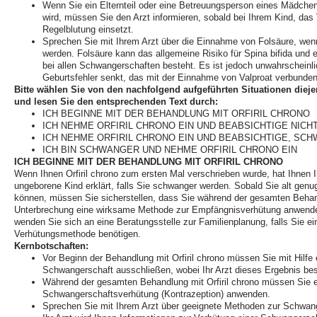
Wenn Sie ein Elternteil oder eine Betreuungsperson eines Mädchen
wird, müssen Sie den Arzt informieren, sobald bei Ihrem Kind, das 
Regelblutung einsetzt.
Sprechen Sie mit Ihrem Arzt über die Einnahme von Folsäure, we
werden. Folsäure kann das allgemeine Risiko für Spina bifida und e
bei allen Schwangerschaften besteht. Es ist jedoch unwahrscheinli
Geburtsfehler senkt, das mit der Einnahme von Valproat verbunden 
Bitte wählen Sie von den nachfolgend aufgeführten Situationen diejen
und lesen Sie den entsprechenden Text durch:
ICH BEGINNE MIT DER BEHANDLUNG MIT ORFIRIL CHRONO
ICH NEHME ORFIRIL CHRONO EIN UND BEABSICHTIGE NIC
ICH NEHME ORFIRIL CHRONO EIN UND BEABSICHTIGE, SC
ICH BIN SCHWANGER UND NEHME ORFIRIL CHRONO EIN
ICH BEGINNE MIT DER BEHANDLUNG MIT ORFIRIL CHRONO
Wenn Ihnen Orfiril chrono zum ersten Mal verschrieben wurde, hat Ihnen Ih
ungeborene Kind erklärt, falls Sie schwanger werden. Sobald Sie alt gen
können, müssen Sie sicherstellen, dass Sie während der gesamten Behand
Unterbrechung eine wirksame Methode zur Empfängnisverhütung anwenden
wenden Sie sich an eine Beratungsstelle zur Familienplanung, falls Sie e
Verhütungsmethode benötigen.
Kernbotschaften:
Vor Beginn der Behandlung mit Orfiril chrono müssen Sie mit Hilf
Schwangerschaft ausschließen, wobei Ihr Arzt dieses Ergebnis be
Während der gesamten Behandlung mit Orfiril chrono müssen Sie 
Schwangerschaftsverhütung (Kontrazeption) anwenden.
Sprechen Sie mit Ihrem Arzt über geeignete Methoden zur Schwang