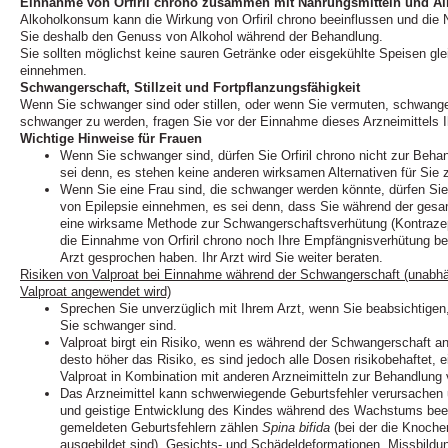
Einnahme von Orfiril chrono zusammen mit Nahrungsmitteln und Al
Alkoholkonsum kann die Wirkung von Orfiril chrono beeinflussen und die
Sie deshalb den Genuss von Alkohol während der Behandlung.
Sie sollten möglichst keine sauren Getränke oder eisgekühlte Speisen gleic
einnehmen.
Schwangerschaft, Stillzeit und Fortpflanzungsfähigkeit
Wenn Sie schwanger sind oder stillen, oder wenn Sie vermuten, schwange
schwanger zu werden, fragen Sie vor der Einnahme dieses Arzneimittels I
Wichtige Hinweise für Frauen
Wenn Sie schwanger sind, dürfen Sie Orfiril chrono nicht zur Beh
sei denn, es stehen keine anderen wirksamen Alternativen für Sie 
Wenn Sie eine Frau sind, die schwanger werden könnte, dürfen Sie 
von Epilepsie einnehmen, es sei denn, dass Sie während der gesam
eine wirksame Methode zur Schwangerschaftsverhütung (Kontrazep
die Einnahme von Orfiril chrono noch Ihre Empfängnisverhütung be
Arzt gesprochen haben. Ihr Arzt wird Sie weiter beraten.
Risiken von Valproat bei Einnahme während der Schwangerschaft (unabhä
Valproat angewendet wird)
Sprechen Sie unverzüglich mit Ihrem Arzt, wenn Sie beabsichtige
Sie schwanger sind.
Valproat birgt ein Risiko, wenn es während der Schwangerschaft a
desto höher das Risiko, es sind jedoch alle Dosen risikobehaftet, 
Valproat in Kombination mit anderen Arzneimitteln zur Behandlung 
Das Arzneimittel kann schwerwiegende Geburtsfehler verursachen u
und geistige Entwicklung des Kindes während des Wachstums beei
gemeldeten Geburtsfehlern zählen
Spina bifida
(bei der die Knoche
ausgebildet sind), Gesichts- und Schädeldeformationen, Missbildu