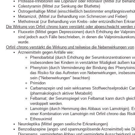
Protease-Inhibitoren wie Lopinavir oder Ritonavir (Mittel zur Behan
Colestyramin (Mittel zur Senkung der Blutfette)
Östrogenhaltige Mittel (einschließlich bestimmter empfängnisverh
Metamizol, (Mittel zur Behandlung von Schmerzen und Fieber)
Methotrexat (zur Behandlung von Krebs- oder entzündlichen Erkra
Die Wirkung von Orfiril chrono kann verstärkt oder abgeschwächt werden 
Fluoxetin (Mittel gegen Depressionen) durch Erhöhung der Valproi
sind jedoch auch Fälle beschrieben, in denen die Valproinsäurekon
wurde.
Orfiril chrono verstärkt die Wirkung und teilweise die Nebenwirkungen von
Arzneimitteln gegen Anfälle wie:
Phenobarbital (durch Erhöhung der Serumkonzentrationen vo
insbesondere bei Kindern in verstärkter Müdigkeit äußern k
Phenytoin (durch Verminderung der Bindung des Phenytoins
das Risiko für das Auftreten von Nebenwirkungen, insbesond
sein ("Nebenwirkungen" beachten)
Primidon
Carbamazepin und sein wirksames Stoffwechselprodukt Car
(pharmakologisch aktiver Metabolit)
Felbamat; der Serumspiegel von Felbamat kann durch gleic
verdoppelt werden.
Lamotrigin (durch Hemmung des Abbaus von Lamotrigin). Es
einer Kombination von Lamotrigin mit Orfiril chrono das Risi
Ethosuximid
Neuroleptika (Mittel gegen seelische Erkrankungen)
Benzodiazepine (angst- und spannungslösende Arzneimittel) wie D
Diazepams, verminderten Abbau und verminderte Ausscheidung) u