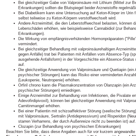
Bei gleichzeitiger Gabe von Valproinsäure mit Lithium (Mittel zur
Erkrankungen) sollten die Blutspiegel beider Arzneistoffe regelm
Bei Diabetikern kann eine Untersuchung auf Keton-Körper im Urin f
selbst teilweise zu Keton-Körpern verstoffwechselt wird.
Andere Arzneimittel, die den Leberstoffwechsel belasten, können 
Leberschäden erhöhen, wie beispielsweise Cannabidiol (zur Behan
Erkrankungen).
Die Wirkung von empfängnisverhütenden Hormonpräparaten ("Pille") 
vermindert.
Bei gleichzeitiger Behandlung mit valproinsäurehaltigen Arzneimitt
gegen Anfälle) trat bei Patienten mit Anfällen vom Absence-Typ (sp
ausgehende Anfallsform) in der Vorgeschichte ein Absence-Status
auf.
Die gleichzeitige Anwendung von Valproinsäure und Quetiapin (ein 
psychischer Störungen) kann das Risiko einer verminderten Anzah
(Leukopenie, Neutropenie) erhöhen.
Orfiril chrono kann die Plasmakonzentration von Olanzapin (ein Ar
psychischer Störungen) erniedrigen.
Einige Arzneimittel zur Behandlung von Infektionen, die Pivalate ent
Adevofirdipivoxil), können bei gleichzeitiger Anwendung mit Valproa
Carnitinmangel erhöhen.
Bei einer Patientin mit schizoaffektiver Störung (seelische Störung)
mit Valproinsäure, Sertralin (Antidepressivum) und Risperidon (Neu
starren Verharrens, der durch Außenreize nicht zu beenden ist) auf.
Clozapin (zur Behandlung von psychischen Erkrankungen)
Beachten Sie bitte, dass diese Angaben auch für vor kurzem angewandte 