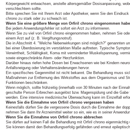
Körpergewicht entwachsen, anstelle altersgemäßer Dosisanpassung, wobe
verschlechtern sollte.
Bitte sprechen Sie mit Ihrem Arzt oder Apotheker, wenn Sie den Eindruck 
chrono zu stark oder zu schwach ist.
Wenn Sie eine größere Menge von Orfiril chrono eingenommen haben,
Bei jedem Anwendungsfehler ist sofort ein Arzt zu informieren.
Wenn Sie zu viel von Orfiril chrono eingenommen haben, nehmen Sie oder
einem Arzt auf (z. B. Vergiftungsnotruf).
Die in Abschnitt 4. "Welche Nebenwirkungen sind möglich?" genannten 
bei einer Überdosierung im verstärkten Maße auftreten. Typische Sympto
Verwirrtheit, Schläfrigkeit, Koma mit verminderter Muskelspannung, vermi
sowie eingeschränkte Atem- oder Herzfunktion.
Darüber hinaus riefen hohe Dosen bei Erwachsenen wie bei Kindern neuro
Anfallsneigung oder Verhaltensänderungen hervor.
Ein spezifisches Gegenmittel ist nicht bekannt. Die Behandlung muss sic
Maßnahmen zur Entfernung des Wirkstoffes aus dem Organismus und Stü
Funktionen beschränken.
Wenn möglich, sollte frühzeitig (innerhalb von 30 Minuten nach der Einna
geschulte Person Erbrechen ausgelöst bzw. Magenspülung und die Gabe
werden. Eine intensive medizinische Überwachung kann im Einzelfall erfor
Wenn Sie die Einnahme von Orfiril chrono vergessen haben
Keinesfalls dürfen Sie die vergessene Dosis durch die Einnahme der dopp
nehmen Sie dann Ihr Arzneimittel weiter so ein, wie es in seiner Anwendun
Wenn Sie die Einnahme von Orfiril chrono abbrechen
Sie dürfen auf keinen Fall die Behandlung mit Orfiril chrono eigenmächtig
Sie können damit den Behandlungserfolg gefährden und erneut epileptisch