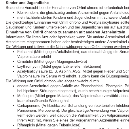
Kinder und Jugendliche
Besondere Vorsicht bei der Einnahme von Orfiril chrono ist erforderlich bei
Kleinkindern, die gleichzeitig andere Arzneimittel gegen Anfallslei
mehrfachbehinderten Kindern und Jugendlichen mit schweren Anfal
Die gleichzeitige Einnahme von Orfiril chrono und Acetylsalicylsäure sollt
Säuglingen und Kindern unterbleiben und bei Jugendlichen nur auf ausdrüc
Einnahme von Orfiril chrono zusammen mit anderen Arzneimitteln
Informieren Sie Ihren Arzt oder Apotheker, wenn Sie andere Arzneimittel 
Arzneimittel eingenommen haben oder beabsichtigen andere Arzneimittel
Die Wirkung und teilweise die Nebenwirkungen von Orfiril chrono werden v
Felbamat (Mittel gegen Anfallsleiden), das dosisabhängig die Seru
Valproinsäure erhöht
Cimetidin (Mittel gegen Magengeschwüre)
Erythromycin (Mittel gegen bakterielle Infektionen)
Acetylsalicylsäure (z. B. Aspirin, ASS: Mittel gegen Fieber und Sc
Valproinsäure im Serum wird erhöht, zudem kann die Blutungsneigu
Die Wirkung von Orfiril chrono wird abgeschwächt durch
andere Arzneimittel gegen Anfälle wie Phenobarbital, Phenytoin, 
bei bipolaren Störungen eingesetzt), durch beschleunigte Valproi
Mefloquin (Mittel gegen Malaria), das Valproinsäure verstärkt abba
krampfauslösende Wirkung hat
Carbapeneme (Antibiotika zur Behandlung von bakteriellen Infektio
Panipenem, Meropenem). Die gleichzeitige Anwendung von Valpro
vermieden werden, weil dadurch die Wirksamkeit von Valproinsäure
Ihrem Arzt mit, wenn Sie eines der vorgenannten Arzneimittel ein
Rifampicin (Mittel gegen Tuberkulose)