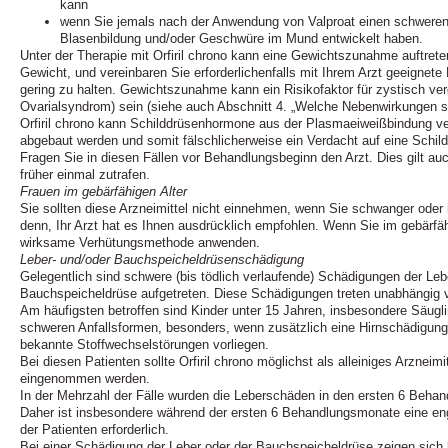
kann
wenn Sie jemals nach der Anwendung von Valproat einen schwere
Blasenbildung und/oder Geschwüre im Mund entwickelt haben.
Unter der Therapie mit Orfiril chrono kann eine Gewichtszunahme auftreten
Gewicht, und vereinbaren Sie erforderlichenfalls mit Ihrem Arzt geeigne
gering zu halten. Gewichtszunahme kann ein Risikofaktor für zystisch ver
Ovarialsyndrom) sein (siehe auch Abschnitt 4. „Welche Nebenwirkungen s
Orfiril chrono kann Schilddrüsenhormone aus der Plasmaeiweißbindung ve
abgebaut werden und somit fälschlicherweise ein Verdacht auf eine Schil
Fragen Sie in diesen Fällen vor Behandlungsbeginn den Arzt. Dies gilt a
früher einmal zutrafen.
Frauen im gebärfähigen Alter
Sie sollten diese Arzneimittel nicht einnehmen, wenn Sie schwanger oder i
denn, Ihr Arzt hat es Ihnen ausdrücklich empfohlen. Wenn Sie im gebärfäh
wirksame Verhütungsmethode anwenden.
Leber- und/oder Bauchspeicheldrüsenschädigung
Gelegentlich sind schwere (bis tödlich verlaufende) Schädigungen der Leb
Bauchspeicheldrüse aufgetreten. Diese Schädigungen treten unabhängig vo
Am häufigsten betroffen sind Kinder unter 15 Jahren, insbesondere Säugli
schweren Anfallsformen, besonders, wenn zusätzlich eine Hirnschädigung,
bekannte Stoffwechselstörungen vorliegen.
Bei diesen Patienten sollte Orfiril chrono möglichst als alleiniges Arzneimi
eingenommen werden.
In der Mehrzahl der Fälle wurden die Leberschäden in den ersten 6 Beha
Daher ist insbesondere während der ersten 6 Behandlungsmonate eine e
der Patienten erforderlich.
Bei einer Schädigung der Leber oder der Bauchspeicheldrüse zeigen sich kl