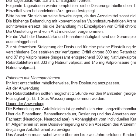
Die Tagesdosis wird auf 1‑2 Einzelgaben verteilt.
Folgende Tagesdosen werden empfohlen: siehe Dosierungstabelle oben. Di
Einzelfall vom behandelnden Arzt genau festgelegt.
Bitte halten Sie sich an seine Anweisungen, da das Arzneimittel sonst nich
Die bisherige Behandlung mit konventionellen Valproinsäure-haltigen Arznei
schrittweise ersetzt, bis die Behandlung mit Einzelgaben von Orfiril chron
Die Umstellung wird vom Arzt individuell vorgenommen.
Für die Wahl der Dosisstärke und Einnahmehäufigkeit sind der Serumspieg
ausschlaggebend.
Zur stufenweisen Steigerung der Dosis und für eine präzise Einstellung d
verschiedene Dosisstärken zur Verfügung: Orfiril chrono 300 mg Retardta
und 87 mg Valproinsäure (insgesamt entsprechend 300 mg Natriumvalproat
Retardtabletten mit 333 mg Natriumvalproat und 145 mg Valproinsäure (
Natriumvalproat).
Patienten mit Nierenproblemen
Ihr Arzt entscheidet möglicherweise, Ihre Dosierung anzupassen.
Art der Anwendung
Die Retardtabletten sollten möglichst 1 Stunde vor den Mahlzeiten (morge
Flüssigkeit (z. B. 1 Glas Wasser) eingenommen werden.
Dauer der Anwendung
Die Behandlung von Anfallsleiden ist grundsätzlich eine Langzeitbehandlu
Über die Einstellung, Behandlungsdauer, Dosierung und das Absetzen von Or
Facharzt (Neurologe, Neuropädiater) in Abhängigkeit vom individuellen Kr
Im Allgemeinen ist eine Dosisverringerung und ein Absetzen des Arzneimit
dreijähriger Anfallsfreiheit zu erwägen.
Das Absetzen muss schrittweise über ein bis zwei Jahre erfolgen, Kinder