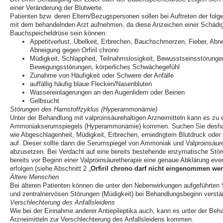
einer Veränderung der Blutwerte.
Patienten bzw. deren Eltern/Bezugspersonen sollen bei Auftreten der fol
mit dem behandelnden Arzt aufnehmen, da diese Anzeichen einer Schädig
Bauchspeicheldrüse sein können:
Appetitverlust, Übelkeit, Erbrechen, Bauchschmerzen, Fieber, Ab
Abneigung gegen Orfiril chrono
Müdigkeit, Schlappheit, Teilnahmslosigkeit, Bewusstseinsstörungen
Bewegungsstörungen, körperliches Schwächegefühl
Zunahme von Häufigkeit oder Schwere der Anfälle
auffällig häufig blaue Flecken/Nasenbluten
Wassereinlagerungen an den Augenlidern oder Beinen
Gelbsucht
Störungen des Harnstoffzyklus (Hyperammonämie)
Unter der Behandlung mit valproinsäurehaltigen Arzneimitteln kann es zu
Ammoniakserumspiegels (Hyperammonämie) kommen. Suchen Sie deshal
wie Abgeschlagenheit, Müdigkeit, Erbrechen, erniedrigtem Blutdruck oder 
auf. Dieser sollte dann die Serumspiegel von Ammoniak und Valproinsäure 
abzusetzen. Bei Verdacht auf eine bereits bestehende enzymatische Störu
bereits vor Beginn einer Valproinsäuretherapie eine genaue Abklärung ev
erfolgen (siehe Abschnitt 2 „
Orfiril chrono darf nicht eingenommen we
Ältere Menschen
Bei älteren Patienten können die unter den Nebenwirkungen aufgeführte
und zentralnervösen Störungen (Müdigkeit) bei Behandlungsbeginn verstär
Verschlechterung des Anfallsleidens
Wie bei der Einnahme anderer Antiepileptika auch, kann es unter der Beha
Arzneimitteln zur Verschlechterung des Anfallsleidens kommen.