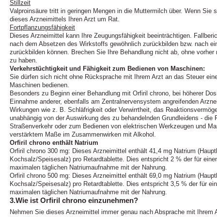
Stillzeit
Valproinsäure tritt in geringen Mengen in die Muttermilch über. Wenn Sie s
dieses Arzneimittels Ihren Arzt um Rat.
Fortpflanzungsfähigkeit
Dieses Arzneimittel kann Ihre Zeugungsfähigkeit beeinträchtigen. Fallberi
nach dem Absetzen des Wirkstoffs gewöhnlich zurückbilden bzw. nach ei
zurückbilden können. Brechen Sie Ihre Behandlung nicht ab, ohne vorher 
zu haben.
Verkehrstüchtigkeit und Fähigkeit zum Bedienen von Maschinen:
Sie dürfen sich nicht ohne Rücksprache mit Ihrem Arzt an das Steuer ei
Maschinen bedienen.
Besonders zu Beginn einer Behandlung mit Orfiril chrono, bei höherer Dosi
Einnahme anderer, ebenfalls am Zentralnervensystem angreifenden Arznei
Wirkungen wie z. B. Schläfrigkeit oder Verwirrtheit, das Reaktionsvermög
unabhängig von der Auswirkung des zu behandelnden Grundleidens - die F
Straßenverkehr oder zum Bedienen von elektrischen Werkzeugen und Masch
verstärktem Maße im Zusammenwirken mit Alkohol.
Orfiril chrono enthält Natrium
Orfiril chrono 300 mg: Dieses Arzneimittel enthält 41,4 mg Natrium (Haupt
Kochsalz/Speisesalz) pro Retardtablette. Dies entspricht 2 % der für e
maximalen täglichen Natriumaufnahme mit der Nahrung.
Orfiril chrono 500 mg: Dieses Arzneimittel enthält 69,0 mg Natrium (Haupt
Kochsalz/Speisesalz) pro Retardtablette. Dies entspricht 3,5 % der für 
maximalen täglichen Natriumaufnahme mit der Nahrung.
3.Wie ist Orfiril chrono einzunehmen?
Nehmen Sie dieses Arzneimittel immer genau nach Absprache mit Ihrem Ar