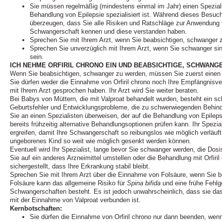
Sie müssen regelmäßig (mindestens einmal im Jahr) einen Speziali
Behandlung von Epilepsie spezialisiert ist. Während dieses Besuch
überzeugen, dass Sie alle Risiken und Ratschläge zur Anwendung 
Schwangerschaft kennen und diese verstanden haben.
Sprechen Sie mit Ihrem Arzt, wenn Sie beabsichtigen, schwanger 
Sprechen Sie unverzüglich mit Ihrem Arzt, wenn Sie schwanger si
sein.
ICH NEHME ORFIRIL CHRONO EIN UND BEABSICHTIGE, SCHWANG
Wenn Sie beabsichtigen, schwanger zu werden, müssen Sie zuerst einen T
Sie dürfen weder die Einnahme von Orfiril chrono noch Ihre Empfängnisv
mit Ihrem Arzt gesprochen haben. Ihr Arzt wird Sie weiter beraten.
Bei Babys von Müttern, die mit Valproat behandelt wurden, besteht ein s
Geburtsfehler und Entwicklungsprobleme, die zu schwerwiegenden Behinde
Sie an einen Spezialisten überweisen, der auf die Behandlung von Epilepsie
bereits frühzeitig alternative Behandlungsoptionen prüfen kann. Ihr Spez
ergreifen, damit Ihre Schwangerschaft so reibungslos wie möglich verläuft 
ungeborenes Kind so weit wie möglich gesenkt werden können.
Eventuell wird Ihr Spezialist, lange bevor Sie schwanger werden, die Dosi
Sie auf ein anderes Arzneimittel umstellen oder die Behandlung mit Orfiri
sichergestellt, dass Ihre Erkrankung stabil bleibt.
Sprechen Sie mit Ihrem Arzt über die Einnahme von Folsäure, wenn Sie 
Folsäure kann das allgemeine Risiko für
Spina bifida
und eine frühe Fehlge
Schwangerschaften besteht. Es ist jedoch unwahrscheinlich, dass sie das 
mit der Einnahme von Valproat verbunden ist.
Kernbotschaften:
Sie dürfen die Einnahme von Orfiril chrono nur dann beenden, wenn 