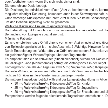
oder Apotheker nach, wenn Sie sich nicht sicher sind.
Die empfohlene Dosis beträgt:
Die Dosierung ist individuell vom (Fach-)Arzt zu bestimmen und zu kontroll
möglichst niedriger Dosierung, besonders auch in der Schwangerschaft, an
Ohne vorherige Rücksprache mit Ihrem Arzt dürfen Sie keine Behandlun
um den Behandlungserfolg nicht zu gefährden.
Weibliche Kinder und Frauen im gebärfähigen Alter
Die Behandlung mit Orfiril chrono muss von einem Arzt eingeleitet und üb
Behandlung von Epilepsie spezialisiert ist.
Männliche Patienten
Es wird empfohlen, dass Orfiril chrono von einem Arzt eingeleitet und übe
von Epilepsie spezialisiert ist – siehe Abschnitt 2 „Wichtige Hinweise für 
Durch Retardierung des Wirkstoffs von Orfiril chrono werden Spitzenkonz
ein gleichmäßigerer Wirkstoffspiegel über den Tag erreicht.
Es empfiehlt sich ein stufenweiser (einschleichender) Aufbau der Dosieru
Bei alleiniger Gabe (Monotherapie) beträgt die Anfangsdosis in der Regel
Körpergewicht, die alle 4‑7 Tage um etwa 5 mg Valproinsäure/kg Körpergew
Die volle Wirkung ist in einigen Fällen erst nach 4‑6 Wochen zu beobacht
nicht zu früh über mittlere Werte hinaus gesteigert werden.
Die mittlere Tagesdosis beträgt während der Langzeitbehandlung im Allge
30 mg
Valproinsäure
/kg Körpergewicht/Tag für Kinder
25 mg
Valproinsäure
/kg Körpergewicht/Tag für Jugendliche
20 mg
Valproinsäure
/kg Körpergewicht/Tag für Erwachsene und äl
Entsprechend werden folgende orientierende Tagesdosen empfohlen: s. D