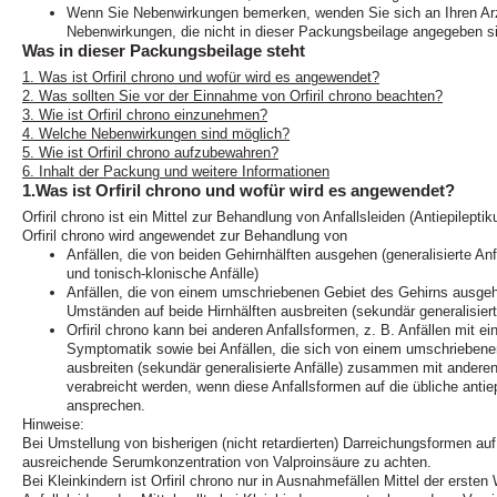
Wenn Sie Nebenwirkungen bemerken, wenden Sie sich an Ihren Arzt 
Nebenwirkungen, die nicht in dieser Packungsbeilage angegeben si
Was in dieser Packungsbeilage steht
1. Was ist Orfiril chrono und wofür wird es angewendet?
2. Was sollten Sie vor der Einnahme von Orfiril chrono beachten?
3. Wie ist Orfiril chrono einzunehmen?
4. Welche Nebenwirkungen sind möglich?
5. Wie ist Orfiril chrono aufzubewahren?
6. Inhalt der Packung und weitere Informationen
1.Was ist Orfiril chrono und wofür wird es angewendet?
Orfiril chrono ist ein Mittel zur Behandlung von Anfallsleiden (Antiepilepti
Orfiril chrono wird angewendet zur Behandlung von
Anfällen, die von beiden Gehirnhälften ausgehen (generalisierte An
und tonisch-klonische Anfälle)
Anfällen, die von einem umschriebenen Gebiet des Gehirns ausgehe
Umständen auf beide Hirnhälften ausbreiten (sekundär generalisiert
Orfiril chrono kann bei anderen Anfallsformen, z. B. Anfällen mit e
Symptomatik sowie bei Anfällen, die sich von einem umschriebenen 
ausbreiten (sekundär generalisierte Anfälle) zusammen mit anderen
verabreicht werden, wenn diese Anfallsformen auf die übliche antie
ansprechen.
Hinweise:
Bei Umstellung von bisherigen (nicht retardierten) Darreichungsformen auf O
ausreichende Serumkonzentration von Valproinsäure zu achten.
Bei Kleinkindern ist Orfiril chrono nur in Ausnahmefällen Mittel der erste