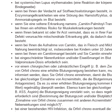
bei systemischen Lupus erythematodes (eine Reaktion der körper
Bindegewebe)
wenn bei Ihnen der Verdacht auf Stoffwechselstörungen besteht, 
Enzymmangelkrankheiten wie eine Störung des Harnstoffzyklus, da
Ammoniakspiegels im Blut besteht.
wenn Sie eine seltene Erkrankung namens „Carnitin-Palmitoyl-Tran
bei Ihnen ein erhöhtes Risiko für Muskelerkrankungen besteht
wenn Ihnen bekannt ist oder Ihr Arzt vermutet, dass es in Ihrer Fa
Defekt verursachte mitochondriale Erkrankung gibt, da dadurch da
besteht.
wenn bei Ihnen die Aufnahme von Carnitin, das in Fleisch und Milch
Nahrung beeinträchtigt ist, insbesondere bei Kindern unter 10 Jahr
wenn bei Ihnen ein Carnitinmangel besteht und Sie Carnitin einne
bei eingeschränkter Nierenfunktion und/oder Eiweißmangel im Blut 
Valproinsäure-Dosis erforderlich sein.
vor einem chirurgischen oder zahnärztlichen Eingriff (z. B. dem Z
von Orfiril chrono eine erhöhte Blutungsneigung bestehen kann, m
informiert werden, dass Sie Orfiril chrono einnehmen, damit die Blu
bei gleichzeitiger Einnahme von Arzneimitteln, die die Blutgerinn
Antagonisten). Da es zu einer erhöhten Blutungsneigung kommen k
Wert) regelmäßig überprüft werden. Ebenso kann bei gleichzeitiger
B. ASS, Aspirin) die Blutungsneigung verstärkt sein, so dass rege
erforderlich sind (Bestimmung der Blutungszeit und/oder Blutplättc
„Einnahme von Orfiril chrono zusammen mit anderen Arzneimitteln“
Nebenwirkungen sind möglich?)".
bei einer bestehenden HIV-Infektion, da Orfiril chrono eventuell di