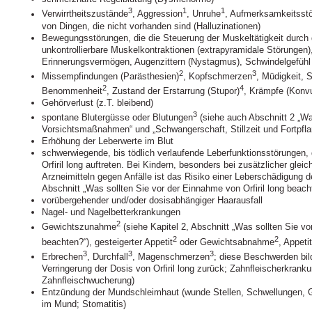
3
1
1
Verwirrtheitszustände
, Aggression
, Unruhe
, Aufmerksamkeitsst
von Dingen, die nicht vorhanden sind (Halluzinationen)
Bewegungsstörungen, die die Steuerung der Muskeltätigkeit durch d
unkontrollierbare Muskelkontraktionen (extrapyramidale Störungen)
Erinnerungsvermögen, Augenzittern (Nystagmus), Schwindelgefühl
2
3
Missempfindungen (Parästhesien)
, Kopfschmerzen
, Müdigkeit, S
2
4
Benommenheit
, Zustand der Erstarrung (Stupor)
, Krämpfe (Konvu
Gehörverlust (z.T. bleibend)
3
spontane Blutergüsse oder Blutungen
(siehe auch Abschnitt 2 „W
Vorsichtsmaßnahmen“ und „Schwangerschaft, Stillzeit und Fortpfla
Erhöhung der Leberwerte im Blut
schwerwiegende, bis tödlich verlaufende Leberfunktionsstörungen,
Orfiril long auftreten. Bei Kindern, besonders bei zusätzlicher gle
Arzneimitteln gegen Anfälle ist das Risiko einer Leberschädigung de
Abschnitt „Was sollten Sie vor der Einnahme von Orfiril long beach
vorübergehender und/oder dosisabhängiger Haarausfall
Nagel- und Nagelbetterkrankungen
2
Gewichtszunahme
(siehe Kapitel 2, Abschnitt „Was sollten Sie vo
2
2
beachten?“), gesteigerter Appetit
oder Gewichtsabnahme
, Appeti
3
3
3
Erbrechen
, Durchfall
, Magenschmerzen
; diese Beschwerden bil
Verringerung der Dosis von Orfiril long zurück; Zahnfleischerkrank
Zahnfleischwucherung)
Entzündung der Mundschleimhaut (wunde Stellen, Schwellungen, 
im Mund; Stomatitis)