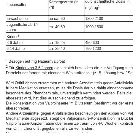
durchschnittliche Dosis in
Körpergewicht (in
Lebensalter
1
kg)
mg/Tag
Erwachsene
ab ca. 60
1200‑2100
Jugendliche ab 14
ca. 40‑60
1000‑1500
Jahre
2
Kinder
3‑6 Jahre
ca. 15‑25
450‑600
6‑14 Jahre
ca. 25‑40
750‑1200
1
Bezogen auf mg Natriumvalproat
2
Für
Kinder von 3‑6 Jahren
eignen sich besonders die zur Verfügung steh
Darreichungsformen mit niedrigem Wirkstoffgehalt (z. B. Lösung bzw. "Saf
Wird Orfiril chrono zusammen mit anderen Arzneimitteln gegen Anfallslei
frühere Medikation ersetzen, muss die Dosis der bis dahin eingenommenen
besonders des Phenobarbitals, unverzüglich vermindert werden. Falls di
abgesetzt wird, hat dies ausschleichend zu erfolgen.
Die Konzentration von Valproinsäure im Blutserum (bestimmt vor der erste
überschreiten.
Andere Arzneimittel gegen Anfallsleiden beschleunigen den Abbau von Va
Medikamente abgesetzt, steigt die Valproinsäure-Konzentration im Blut l
Valproinsäure-Konzentration über einen Zeitraum von 4‑6 Wochen kontrol
von Orfiril chrono ist gegebenenfalls zu vermindern.