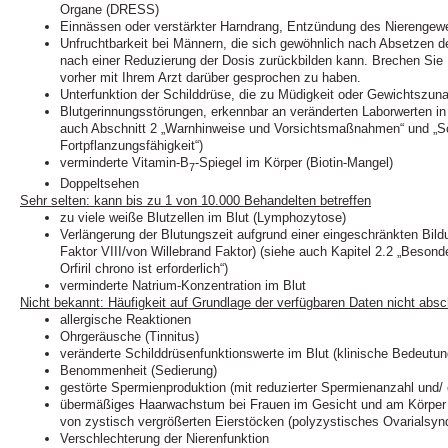
Organe (DRESS)
Einnässen oder verstärkter Harndrang, Entzündung des Nierengewebes
Unfruchtbarkeit bei Männern, die sich gewöhnlich nach Absetzen d
nach einer Reduzierung der Dosis zurückbilden kann. Brechen Sie 
vorher mit Ihrem Arzt darüber gesprochen zu haben.
Unterfunktion der Schilddrüse, die zu Müdigkeit oder Gewichtszu
Blutgerinnungsstörungen, erkennbar an veränderten Laborwerten in
auch Abschnitt 2 „Warnhinweise und Vorsichtsmaßnahmen“ und „Sch
Fortpflanzungsfähigkeit“)
verminderte Vitamin-B
-Spiegel im Körper (Biotin-Mangel)
7
Doppeltsehen
Sehr selten: kann bis zu 1 von 10.000 Behandelten betreffen
zu viele weiße Blutzellen im Blut (Lymphozytose)
Verlängerung der Blutungszeit aufgrund einer eingeschränkten Bild
Faktor VIII/von Willebrand Faktor) (siehe auch Kapitel 2.2 „Beson
Orfiril chrono ist erforderlich“)
verminderte Natrium-Konzentration im Blut
Nicht bekannt: Häufigkeit auf Grundlage der verfügbaren Daten nicht abs
allergische Reaktionen
Ohrgeräusche (Tinnitus)
veränderte Schilddrüsenfunktionswerte im Blut (klinische Bedeutun
Benommenheit (Sedierung)
gestörte Spermienproduktion (mit reduzierter Spermienanzahl und/ 
übermäßiges Haarwachstum bei Frauen im Gesicht und am Körper 
von zystisch vergrößerten Eierstöcken (polyzystisches Ovarialsy
Verschlechterung der Nierenfunktion