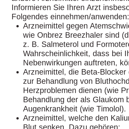
Informieren Sie Ihren Arzt insbe
Folgendes einnehmen/anwenden
Arzneimittel gegen Atemschwie
wie Onbrez Breezhaler sind (d.
z. B. Salmeterol und Formotero
Wahrscheinlichkeit, dass bei 
Nebenwirkungen auftreten, kön
Arzneimittel, die Beta-Blocke
zur Behandlung von Bluthoch
Herzproblemen dienen (wie Pro
Behandlung der als Glaukom 
Augenkrankheit (wie Timolol).
Arzneimittel, welche den Kali
Blut senken. Dazu gehören: