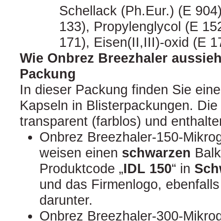
Schellack (Ph.Eur.) (E 904)
133), Propylenglycol (E 152
171), Eisen(II,III)-oxid (E 1
Wie Onbrez Breezhaler aussieht
Packung
In dieser Packung finden Sie eine
Kapseln in Blisterpackungen. Die
transparent (farblos) und enthalt
Onbrez Breezhaler‑150‑Mikr
weisen einen
schwarzen
Balk
Produktcode „
IDL 150
“ in
Sch
und das Firmenlogo, ebenfalls
darunter.
Onbrez Breezhaler‑300‑Mikr