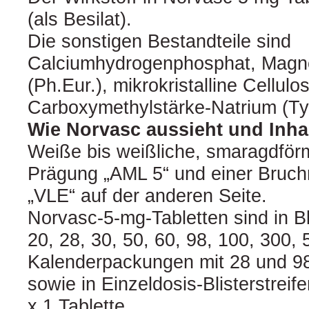
(als Besilat).
Die sonstigen Bestandteile sind
Calciumhydrogenphosphat, Magn
(Ph.Eur.), mikrokristalline Cellulo
Carboxymethylstärke-Natrium (Typ
Wie Norvasc aussieht und Inha
Weiße bis weißliche, smaragdförm
Prägung „AML 5“ und einer Bruchri
„VLE“ auf der anderen Seite.
Norvasc-5-mg-Tabletten sind in Bli
20, 28, 30, 50, 60, 98, 100, 300, 
Kalenderpackungen mit 28 und 98 
sowie in Einzeldosis-Blisterstreif
x 1 Tablette.