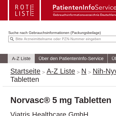
Suche nach
Gebrauchsinformationen (Packungsbeilage)
A-Z Liste
Über den PatientenInfo-Service
Ü
Startseite
A-Z Liste
N
Nih-Ny
Tabletten
Norvasc® 5 mg Tabletten
Viatris Healthcare GmbH