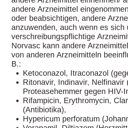
andere Arzneimittel eingenomme
oder beabsichtigen, andere Arzne
anzuwenden, auch wenn es sich 
verschreibungspflichtige Arzneimit
Norvasc kann andere Arzneimittel
von anderen Arzneimitteln beeinfl
B.:
Ketoconazol, Itraconazol (geg
Ritonavir, Indinavir, Nelfinavi
Proteasehemmer gegen HIV-In
Rifampicin, Erythromycin, Cla
(Antibiotika),
Hypericum perforatum (Johann
Verapamil, Diltiazem (Herzmitt