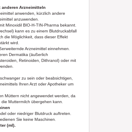
anderen Arzneimitteln
neimittel anwenden, kürzlich andere
eimittel anzuwenden.
mit Minoxidil BIO-H-TIN-Pharma bekannt.
chsel) kann es zu einem Blutdruckabfall
 die Möglichkeit, dass dieser Effekt
tärkt wird.
fäßerweiternde Arzneimittel einnehmen.
eren Dermatika (äußerlich
eroiden, Retinoiden, Dithranol) oder mit
nwenden.
 schwanger zu sein oder beabsichtigen,
eimittels Ihren Arzt oder Apotheker um
en Müttern nicht angewendet werden, da
n die Muttermilch übergehen kann.
hinen
l oder niedriger Blutdruck auftreten.
 bedienen Sie keine Maschinen.
ter (ml).