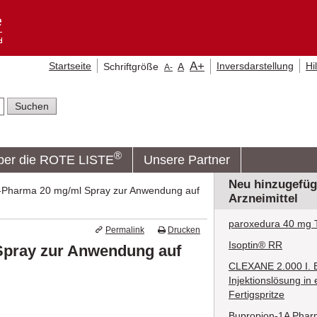
A
+
Startseite
Inversdarstellung
Hi
Schriftgröße
A
A
-
®
ber die ROTE LISTE
Unsere Partner
Neu hinzugefüg
N-Pharma 20 mg/ml Spray zur Anwendung auf
Arzneimittel
paroxedura 40 mg T
Permalink
Drucken
Isoptin® RR
Spray zur Anwendung auf
CLEXANE 2.000 I. E.
Injektionslösung in 
Fertigspritze
Bupropion-1A Phar