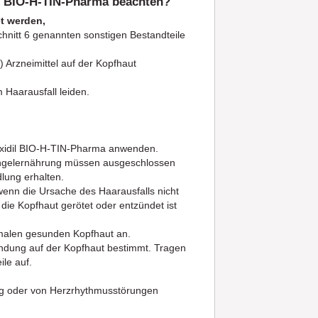
il BIO-H-TIN-Pharma beachten?
t werden,
chnitt 6 genannten sonstigen Bestandteile
) Arzneimittel auf der Kopfhaut
 Haarausfall leiden.
noxidil BIO-H-TIN-Pharma anwenden.
ngelernährung müssen ausgeschlossen
lung erhalten.
wenn die Ursache des Haarausfalls nicht
 die Kopfhaut gerötet oder entzündet ist
malen gesunden Kopfhaut an.
endung auf der Kopfhaut bestimmt. Tragen
le auf.
ng oder von Herzrhythmusstörungen