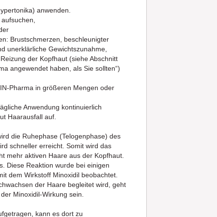
hypertonika) anwenden.
t aufsuchen,
der
en: Brustschmerzen, beschleunigter
und unerklärliche Gewichtszunahme,
eizung der Kopfhaut (siehe Abschnitt
a angewendet haben, als Sie sollten“)
H-TIN-Pharma in größeren Mengen oder
tägliche Anwendung kontinuierlich
ut Haarausfall auf.
l wird die Ruhephase (Telogenphase) des
 schneller erreicht. Somit wird das
ht mehr aktiven Haare aus der Kopfhaut.
s. Diese Reaktion wurde bei einigen
t dem Wirkstoff Minoxidil beobachtet.
chwachsen der Haare begleitet wird, geht
der Minoxidil-Wirkung sein.
ufgetragen, kann es dort zu