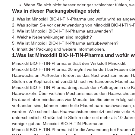
Wenn Sie sich nicht besser oder gar schlechter fühlen, we
Was in dieser Packungsbeilage steht
1. Was ist Minoxidil BIO-H-TIN-Pharma und wofür wird es ange
2. Was sollten Sie vor der Anwendung von Minoxidil BIO-H-TIN
3. Wie ist Minoxidil BIO-H-TIN-Pharma anzuwenden?
4. Welche Nebenwirkungen sind möglich?
5. Wie ist Minoxidil BIO-H-TIN-Pharma aufzubewahren?
6. Inhalt der Packung und weitere Informationen.
1.Was ist Minoxidil BIO-H-TIN-Pharma und wofür 
Minoxidil BIO-H-TIN-Pharma enthält den Wirkstoff Minoxidil.
Minoxidil BIO-H-TIN-Pharma 20 mg/ml verhindert bei Frauen üb
Haarwuchs an. Außerdem fördert es das Nachwachsen neuer Haa
Stellen der Kopfhaut und verstärkt noch vorhandenes Flaumhaar
Minoxidil BIO-H-TIN-Pharma dringt nach dem Auftragen in die K
Haarwurzeln. Über welchen Mechanismus es den Haarwuchs anreg
Es dauert aber mindestens vier Monate, bis Sie einen Erfolg 
vorhanden sind, können feine helle Flaumhaare nachwachsen, die
werden. Wie schnell das Haarwachstum einsetzt und wie viele Ha
unterschiedlich. Große kahle Stellen oder seit mehr als 10 Jah
weniger gut auf Minoxidil BIO-H-TIN-Pharma an.
Minoxidil BIO-H-TIN-Pharma ist für die Anwendung bei Frauen ü