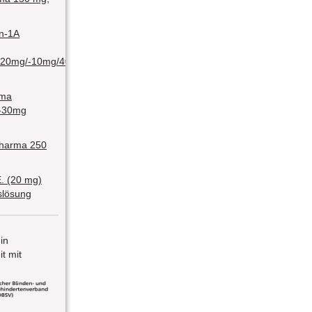
in-1A
/20mg/-10mg/40mg/-10mg/80mg
rma
-30mg
Pharma 250
E. (20 mg)
nslösung
 in
t mit