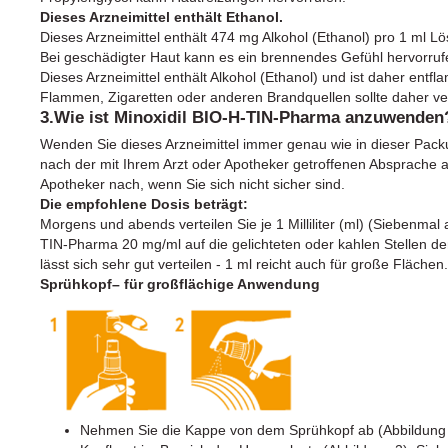
Dieses Arzneimittel enthält Ethanol.
Dieses Arzneimittel enthält 474 mg Alkohol (Ethanol) pro 1 ml L
Bei geschädigter Haut kann es ein brennendes Gefühl hervorruf
Dieses Arzneimittel enthält Alkohol (Ethanol) und ist daher entf
Flammen, Zigaretten oder anderen Brandquellen sollte daher v
3.Wie ist Minoxidil BIO-H-TIN-Pharma anzuwenden
Wenden Sie dieses Arzneimittel immer genau wie in dieser Pac
nach der mit Ihrem Arzt oder Apotheker getroffenen Absprache a
Apotheker nach, wenn Sie sich nicht sicher sind.
Die empfohlene Dosis beträgt:
Morgens und abends verteilen Sie je 1 Milliliter (ml) (Siebenmal
TIN-Pharma 20 mg/ml auf die gelichteten oder kahlen Stellen d
lässt sich sehr gut verteilen - 1 ml reicht auch für große Fläche
Sprühkopf– für großflächige Anwendung
Nehmen Sie die Kappe von dem Sprühkopf ab (Abbildung 1