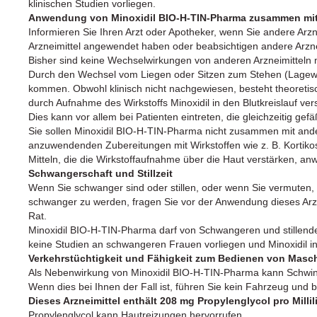
klinischen Studien vorliegen.
Anwendung von Minoxidil BIO-H-TIN-Pharma zusammen mit 
Informieren Sie Ihren Arzt oder Apotheker, wenn Sie andere Arz
Arzneimittel angewendet haben oder beabsichtigen andere Arzn
Bisher sind keine Wechselwirkungen von anderen Arzneimitteln 
Durch den Wechsel vom Liegen oder Sitzen zum Stehen (Lagewe
kommen. Obwohl klinisch nicht nachgewiesen, besteht theoretisch
durch Aufnahme des Wirkstoffs Minoxidil in den Blutkreislauf vers
Dies kann vor allem bei Patienten eintreten, die gleichzeitig ge
Sie sollen Minoxidil BIO-H-TIN-Pharma nicht zusammen mit and
anzuwendenden Zubereitungen mit Wirkstoffen wie z. B. Kortikost
Mitteln, die die Wirkstoffaufnahme über die Haut verstärken, a
Schwangerschaft und Stillzeit
Wenn Sie schwanger sind oder stillen, oder wenn Sie vermuten,
schwanger zu werden, fragen Sie vor der Anwendung dieses Arzn
Rat.
Minoxidil BIO-H-TIN-Pharma darf von Schwangeren und stillend
keine Studien an schwangeren Frauen vorliegen und Minoxidil i
Verkehrstüchtigkeit und Fähigkeit zum Bedienen von Masc
Als Nebenwirkung von Minoxidil BIO-H-TIN-Pharma kann Schwinde
Wenn dies bei Ihnen der Fall ist, führen Sie kein Fahrzeug und
Dieses Arzneimittel enthält 208 mg Propylenglycol pro Millili
Propylenglycol kann Hautreizungen hervorrufen.