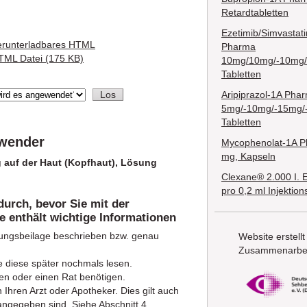
Retardtabletten
Ezetimib/Simvastat
erunterladbares HTML
Pharma
TML Datei (175 KB)
10mg/10mg/-10mg
Tabletten
Aripiprazol-1A Pha
5mg/-10mg/-15mg/
Tabletten
nwender
Mycophenolat-1A 
mg, Kapseln
 auf der Haut (Kopfhaut), Lösung
Clexane® 2.000 I. 
pro 0,2 ml Injektio
durch, bevor Sie mit der
 enthält wichtige Informationen
kungsbeilage beschrieben bzw. genau
Website erstellt
Zusammenarbei
e diese später nochmals lesen.
en oder einen Rat benötigen.
hren Arzt oder Apotheker. Dies gilt auch
angegeben sind. Siehe Abschnitt 4.