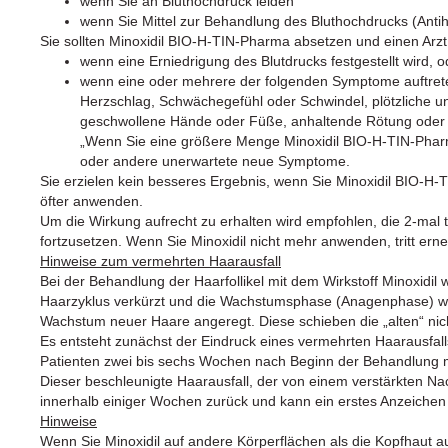
wenn Sie an Bluthochdruck leiden
wenn Sie Mittel zur Behandlung des Bluthochdrucks (Anti
Sie sollten Minoxidil BIO-H-TIN-Pharma absetzen und einen Arz
wenn eine Erniedrigung des Blutdrucks festgestellt wird, o
wenn eine oder mehrere der folgenden Symptome auftret
Herzschlag, Schwächegefühl oder Schwindel, plötzliche 
geschwollene Hände oder Füße, anhaltende Rötung oder R
„Wenn Sie eine größere Menge Minoxidil BIO-H-TIN-Pharm
oder andere unerwartete neue Symptome.
Sie erzielen kein besseres Ergebnis, wenn Sie Minoxidil BIO-
öfter anwenden.
Um die Wirkung aufrecht zu erhalten wird empfohlen, die 2-mal 
fortzusetzen. Wenn Sie Minoxidil nicht mehr anwenden, tritt erne
Hinweise zum vermehrten Haarausfall
Bei der Behandlung der Haarfollikel mit dem Wirkstoff Minoxidi
Haarzyklus verkürzt und die Wachstumsphase (Anagenphase) wird
Wachstum neuer Haare angeregt. Diese schieben die „alten“ nic
Es entsteht zunächst der Eindruck eines vermehrten Haarausfall
Patienten zwei bis sechs Wochen nach Beginn der Behandlung mi
Dieser beschleunigte Haarausfall, der von einem verstärkten Na
innerhalb einiger Wochen zurück und kann ein erstes Anzeichen 
Hinweise
Wenn Sie Minoxidil auf andere Körperflächen als die Kopfhaut a