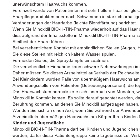
unerwünschtem Haarwuchs kommen.
Vereinzelt wurde von Patientinnen mit sehr hellem Haar bei gle
Haarpflegeprodukten oder nach Schwimmen in stark chlorhaltig
Veränderungen der Haarfarbe (leichte Blondfärbung) berichtet.
Wenn Sie Minoxidil BIO-H-TIN-Pharma wiederholt auf das Haar s
dies aufgrund der Inhaltsstoffe in Minoxidil BIO-H-TIN-Pharma z
Steifheit der Haare führen.
Bei versehentlichem Kontakt mit empfindlichen Stellen (Augen
Sie diese Stellen mit reichlich kaltem Wasser spülen.
Vermeiden Sie es, die Spraydämpfe einzuatmen.
Die versehentliche Einnahme kann schwere Nebenwirkungen im 
Daher müssen Sie dieses Arzneimittel außerhalb der Reichweit
Bei Kleinkindern wurden Fälle von übermäßigem Haarwuchs am K
Anwendungsstellen von Patienten (Betreuungspersonen), die top
Das Haarwachstum normalisierte sich innerhalb von Monaten, we
Minoxidil in Kontakt kamen. Es sollte darauf geachtet werden, da
Berührung kommen, an denen Sie Minoxidil aufgetragen haben.
Wenden Sie sich an einen Arzt, wenn Sie während der Anwendung
Arzneimitteln übermäßigen Haarwuchs am Körper Ihres Kindes fe
Kinder und Jugendliche
Minoxidil BIO-H-TIN-Pharma darf bei Kindern und Jugendlichen
werden, da für diese Patientengruppe keine Ergebnisse zur Wirks