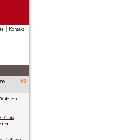
lfe
Kontakt
te
abletten
 Klinik
einer
ma 150 mg,