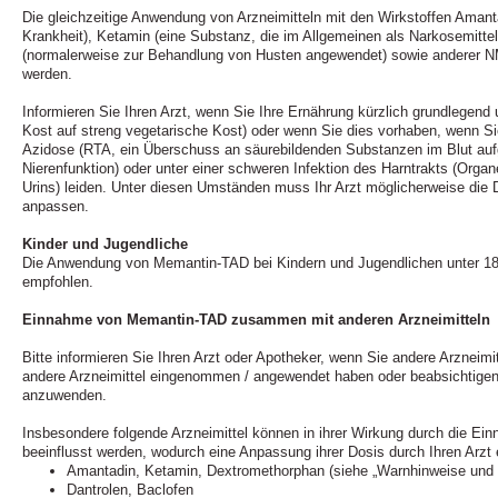
Die gleichzeitige Anwendung von Arzneimitteln mit den Wirkstoffen Amant
Krankheit), Ketamin (eine Substanz, die im Allgemeinen als Narkosemitte
(normalerweise zur Behandlung von Husten angewendet) sowie anderer N
werden.
Informieren Sie Ihren Arzt, wenn Sie Ihre Ernährung kürzlich grundlegend 
Kost auf streng vegetarische Kost) oder wenn Sie dies vorhaben, wenn Sie
Azidose (RTA, ein Überschuss an säurebildenden Substanzen im Blut aufg
Nierenfunktion) oder unter einer schweren Infektion des Harntrakts (Org
Urins) leiden. Unter diesen Umständen muss Ihr Arzt möglicherweise die D
anpassen.
Kinder und Jugendliche
Die Anwendung von Memantin-TAD bei Kindern und Jugendlichen unter 18 
empfohlen.
Einnahme von Memantin-TAD zusammen mit anderen Arzneimitteln
Bitte informieren Sie Ihren Arzt oder Apotheker, wenn Sie andere Arzneim
andere Arzneimittel eingenommen / angewendet haben oder beabsichtigen
anzuwenden.
Insbesondere folgende Arzneimittel können in ihrer Wirkung durch die 
beeinflusst werden, wodurch eine Anpassung ihrer Dosis durch Ihren Arzt e
Amantadin, Ketamin, Dextromethorphan (siehe „Warnhinweise un
Dantrolen, Baclofen