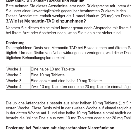
Memantin-TAD enthält Lactose und Natrium.
Bitte nehmen Sie dieses Arzneimittel erst nach Rücksprache mit Ihrem Ar
Sie unter einer Unverträglichkeit gegenüber bestimmten Zuckern leiden.
Dieses Arzneimittel enthält weniger als 1 mmol Natrium (23 mg) pro Dosis, 
3.Wie ist Memantin-TAD einzunehmen?
Nehmen Sie dieses Arzneimittel immer genau nach Absprache mit Ihrem A
bei Ihrem Arzt oder Apotheker nach, wenn Sie sich nicht sicher sind.
Dosierung
Die empfohlene Dosis von Memantin-TAD bei Erwachsenen und älteren Pa
täglich. Um das Risiko von Nebenwirkungen zu verringern, wird diese Dos
täglichen Behandlungsplan erreicht:
Woche 1
Eine halbe 10 mg Tablette
Woche 2
Eine 10 mg Tablette
Woche 3
Eine ganze und eine halbe 10 mg Tablette
Woche 4
Zwei 10 mg Tabletten oder eine 20 mg Tablette einmal tägl
Die übliche Anfangsdosis besteht aus einer halben 10 mg Tablette (1 x 5 
ersten Woche. Diese Dosis wird in der zweiten Woche auf einmal täglich 
in der dritten Woche auf 1 und eine halbe 10 mg Tablette einmal täglich g
besteht die übliche Dosis aus zwei 10 mg Tabletten oder einer 20 mg Table
Dosierung bei Patienten mit eingeschränkter Nierenfunktion