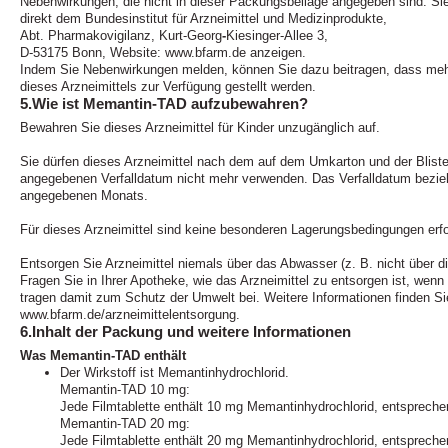
Nebenwirkungen, die nicht in dieser Packungsbeilage angegeben sind. S
direkt dem Bundesinstitut für Arzneimittel und Medizinprodukte,
Abt. Pharmakovigilanz, Kurt-Georg
-
Kiesinger-Allee 3,
D-53175 Bonn, Website: www.bfarm.de anzeigen.
Indem Sie Nebenwirkungen melden, können Sie dazu beitragen, dass mehr
dieses Arzneimittels zur Verfügung gestellt werden.
5.Wie ist Memantin-TAD aufzubewahren?
Bewahren Sie dieses Arzneimittel für Kinder unzugänglich auf.
Sie dürfen dieses Arzneimittel nach dem auf dem Umkarton und der Blist
angegebenen Verfalldatum nicht mehr verwenden. Das Verfalldatum bezieh
angegebenen Monats.
Für dieses Arzneimittel sind keine besonderen Lagerungsbedingungen erfo
Entsorgen Sie Arzneimittel niemals über das Abwasser (z. B. nicht über d
Fragen Sie in Ihrer Apotheke, wie das Arzneimittel zu entsorgen ist, wen
tragen damit zum Schutz der Umwelt bei. Weitere Informationen finden Si
www.bfarm.de/arzneimittelentsorgung.
6.Inhalt der Packung und weitere Informationen
Was Memantin-TAD enthält
Der Wirkstoff ist Memantinhydrochlorid.
Memantin-TAD 10 mg:
Jede Filmtablette enthält 10 mg Memantinhydrochlorid, entsprec
Memantin-TAD 20 mg:
Jede Filmtablette enthält 20 mg Memantinhydrochlorid, entsprech