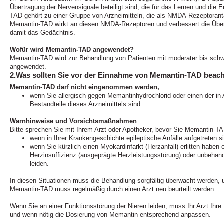
Übertragung der Nervensignale beteiligt sind, die für das Lernen und die 
TAD gehört zu einer Gruppe von Arzneimitteln, die als NMDA-Rezeptorant
Memantin-TAD wirkt an diesen NMDA-Rezeptoren und verbessert die Über
damit das Gedächtnis.
Wofür wird Memantin-TAD angewendet?
Memantin-TAD wird zur Behandlung von Patienten mit moderater bis sch
angewendet.
2.Was sollten Sie vor der Einnahme von Memantin-TAD beac
Memantin-TAD darf nicht eingenommen werden,
wenn Sie allergisch gegen Memantinhydrochlorid oder einen der in 
Bestandteile dieses Arzneimittels sind.
Warnhinweise und Vorsichtsmaßnahmen
Bitte sprechen Sie mit Ihrem Arzt oder Apotheker, bevor Sie Memantin-
wenn in Ihrer Krankengeschichte epileptische Anfälle aufgetreten s
wenn Sie kürzlich einen Myokardinfarkt (Herzanfall) erlitten haben
Herzinsuffizienz (ausgeprägte Herzleistungsstörung) oder unbehand
leiden.
In diesen Situationen muss die Behandlung sorgfältig überwacht werden, 
Memantin-TAD muss regelmäßig durch einen Arzt neu beurteilt werden.
Wenn Sie an einer Funktionsstörung der Nieren leiden, muss Ihr Arzt Ihre
und wenn nötig die Dosierung von Memantin entsprechend anpassen.