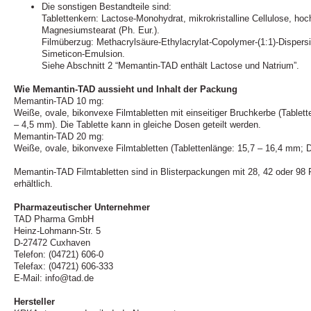
Die sonstigen Bestandteile sind:
Tablettenkern: Lactose-Monohydrat, mikrokristalline Cellulose, hoc
Magnesiumstearat (Ph. Eur.).
Filmüberzug: Methacrylsäure-Ethylacrylat-Copolymer-(1:1)-Dispersi
Simeticon-Emulsion.
Siehe Abschnitt 2 “Memantin-TAD enthält Lactose und Natrium”.
Wie Memantin-TAD aussieht und Inhalt der Packung
Memantin-TAD 10 mg:
Weiße, ovale, bikonvexe Filmtabletten mit einseitiger Bruchkerbe (Tablet
– 4,5 mm). Die Tablette kann in gleiche Dosen geteilt werden.
Memantin-TAD 20 mg:
Weiße, ovale, bikonvexe Filmtabletten (Tablettenlänge: 15,7 – 16,4 mm; 
Memantin-TAD Filmtabletten sind in Blisterpackungen mit 28, 42 oder 98 Fi
erhältlich.
Pharmazeutischer Unternehmer
TAD Pharma GmbH
Heinz-Lohmann-Str. 5
D-27472 Cuxhaven
Telefon: (04721) 606-0
Telefax: (04721) 606-333
E-Mail: info@tad.de
Hersteller