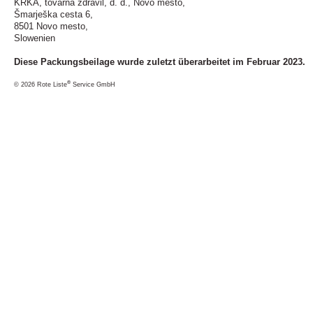
KRKA, tovarna zdravil, d. d., Novo mesto,
Šmarješka cesta 6,
8501 Novo mesto,
Slowenien
Diese Packungsbeilage wurde zuletzt überarbeitet im Februar 2023.
®
© 2026 Rote Liste
Service GmbH