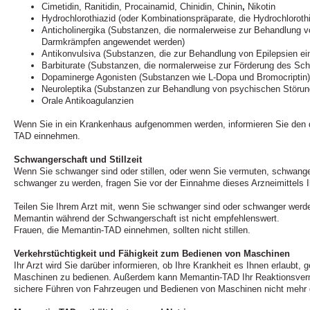
Cimetidin, Ranitidin, Procainamid, Chinidin, Chinin
,
Nikotin
Hydrochlorothiazid (oder Kombinationspräparate, die Hydrochlorothi
Anticholinergika (Substanzen, die normalerweise zur Behandlung
Darmkrämpfen angewendet werden)
Antikonvulsiva (Substanzen, die zur Behandlung von Epilepsien ei
Barbiturate (Substanzen, die normalerweise zur Förderung des Sch
Dopaminerge Agonisten (Substanzen wie L-Dopa und Bromocriptin)
Neuroleptika (Substanzen zur Behandlung von psychischen Störun
Orale Antikoagulanzien
Wenn Sie in ein Krankenhaus aufgenommen werden, informieren Sie den d
TAD einnehmen.
Schwangerschaft und Stillzeit
Wenn Sie schwanger sind oder stillen, oder wenn Sie vermuten, schwange
schwanger zu werden, fragen Sie vor der Einnahme dieses Arzneimittels I
Teilen Sie Ihrem Arzt mit, wenn Sie schwanger sind oder schwanger wer
Memantin während der Schwangerschaft ist nicht empfehlenswert.
Frauen, die Memantin-TAD einnehmen, sollten nicht stillen.
Verkehrstüchtigkeit und Fähigkeit zum Bedienen von Maschinen
Ihr Arzt wird Sie darüber informieren, ob Ihre Krankheit es Ihnen erlaubt, 
Maschinen zu bedienen. Außerdem kann Memantin-TAD Ihr Reaktionsverm
sichere Führen von Fahrzeugen und Bedienen von Maschinen nicht mehr ge