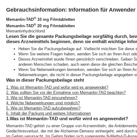
Gebrauchsinformation: Information für Anwender
®
Memantin-TAD
10 mg Filmtabletten
®
Memantin-TAD
20 mg Filmtabletten
Memantinhydrochlorid
Lesen Sie die gesamte Packungsbeilage sorgfältig durch, be
dieses Arzneimittels beginnen, denn sie enthält wichtige Info
Heben Sie die Packungsbeilage auf. Vielleicht möchten Sie diese 
Wenn Sie weitere Fragen haben, wenden Sie sich an Ihren Arzt ode
Dieses Arzneimittel wurde Ihnen persönlich verschrieben. Geben Sie
anderen Menschen schaden, auch wenn diese die gleichen Beschw
Wenn Sie Nebenwirkungen bemerken, wenden Sie sich an Ihren Arzt 
Nebenwirkungen, die nicht in dieser Packungsbeilage angegeben s
Was in dieser Packungsbeilage steht
1. Was ist Memantin-TAD und wofür wird es angewendet?
2. Was sollten Sie vor der Einnahme von Memantin-TAD beachten?
3. Wie ist Memantin-TAD einzunehmen?
4. Welche Nebenwirkungen sind möglich?
5. Wie ist Memantin-TAD aufzubewahren?
6. Inhalt der Packung und weitere Informationen
1.Was ist Memantin-TAD und wofür wird es angewendet?
Memantin-TAD gehört zu einer Gruppe von Arzneimitteln, die Antidementi
Gedächtnisverlust, der mit der Alzheimer-Demenz einhergeht, wird durch 
im Gehirn verursacht. Im Gehirn finden sich sogenannte N-Methyl-D-Aspa