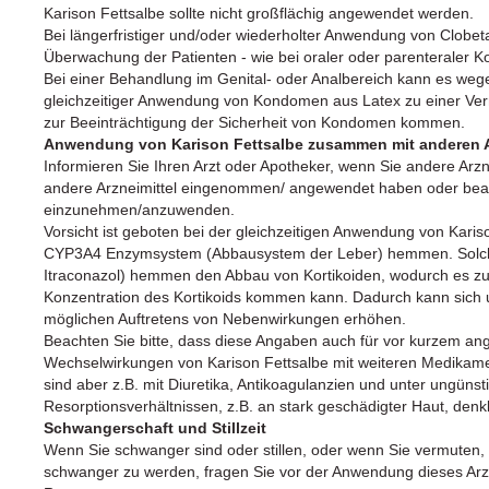
Karison Fettsalbe sollte nicht großflächig angewendet werden.
Bei längerfristiger und/oder wiederholter Anwendung von Clobetas
Überwachung der Patienten - wie bei oraler oder parenteraler Kor
Bei einer Behandlung im Genital- oder Analbereich kann es wegen
gleichzeitiger Anwendung von Kondomen aus Latex zu einer Ver
zur Beeinträchtigung der Sicherheit von Kondomen kommen.
Anwendung von Karison Fettsalbe zusammen mit anderen A
Informieren Sie Ihren Arzt oder Apotheker, wenn Sie andere Arz
andere Arzneimittel eingenommen/ angewendet haben oder beabs
einzunehmen/anzuwenden.
Vorsicht ist geboten bei der gleichzeitigen Anwendung von Kari
CYP3A4 Enzymsystem (Abbausystem der Leber) hemmen. Solche 
Itraconazol) hemmen den Abbau von Kortikoiden, wodurch es zu
Konzentration des Kortikoids kommen kann. Dadurch kann sich 
möglichen Auftretens von Nebenwirkungen erhöhen.
Beachten Sie bitte, dass diese Angaben auch für vor kurzem an
Wechselwirkungen von Karison Fettsalbe mit weiteren Medikame
sind aber z.B. mit Diuretika, Antikoagulanzien und unter ungüns
Resorptionsverhältnissen, z.B. an stark geschädigter Haut, denk
Schwangerschaft und Stillzeit
Wenn Sie schwanger sind oder stillen, oder wenn Sie vermuten,
schwanger zu werden, fragen Sie vor der Anwendung dieses Arzn