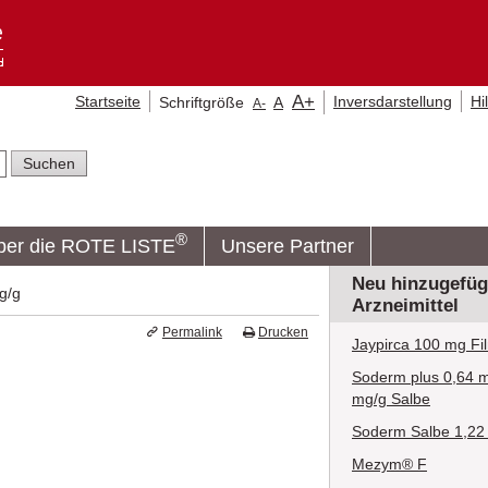
A
+
Startseite
Inversdarstellung
Hi
Schriftgröße
A
A
-
®
ber die ROTE LISTE
Unsere Partner
Neu hinzugefüg
g/g
Arzneimittel
Permalink
Drucken
Jaypirca 100 mg Fi
Soderm plus 0,64 m
mg/g Salbe
Soderm Salbe 1,22
Mezym® F