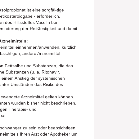
olpropionat ist eine sorgfäl-tige
tikosteroidgabe - erforderlich.
 des Hilfsstoffes Vaselin bei
minderung der Reißfestigkeit und damit
rzneimitteln:
neimittel einnehmen/anwenden, kürzlich
ichtigen, andere Arzneimittel
son Fettsalbe und Substanzen, die das
Substanzen (u. a. Ritonavir,
 einem Anstieg der systemischen
unter Umständen das Risiko des
gewendete Arzneimittel gelten können.
nten wurden bisher nicht beschrieben,
tigen Therapie- und
bar.
 schwanger zu sein oder beabsichtigen,
eimittels Ihren Arzt oder Apotheker um