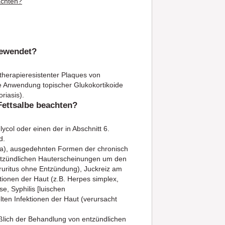
achten?
gewendet?
therapieresistenter Plaques von
e Anwendung topischer Glukokortikoide
riasis).
Fettsalbe beachten?
ycol oder einen der in Abschnitt 6.
d.
ea), ausgedehnten Formen der chronisch
 entzündlichen Hauterscheinungen um den
(Pruritus ohne Entzündung), Juckreiz am
ktionen der Haut (z.B. Herpes simplex,
, Syphilis [luischen
ten Infektionen der Haut (verursacht
eßlich der Behandlung von entzündlichen