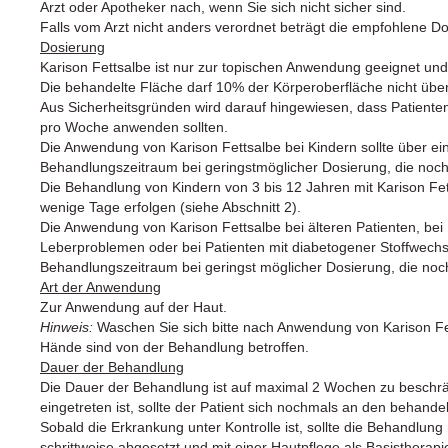
Arzt oder Apotheker nach, wenn Sie sich nicht sicher sind.
Falls vom Arzt nicht anders verordnet beträgt die empfohlene Do
Dosierung
Karison Fettsalbe ist nur zur topischen Anwendung geeignet und
Die behandelte Fläche darf 10% der Körperoberfläche nicht über
Aus Sicherheitsgründen wird darauf hingewiesen, dass Patienten
pro Woche anwenden sollten.
Die Anwendung von Karison Fettsalbe bei Kindern sollte über ei
Behandlungszeitraum bei geringstmöglicher Dosierung, die noch 
Die Behandlung von Kindern von 3 bis 12 Jahren mit Karison Fet
wenige Tage erfolgen (siehe Abschnitt 2).
Die Anwendung von Karison Fettsalbe bei älteren Patienten, bei 
Leberproblemen oder bei Patienten mit diabetogener Stoffwechse
Behandlungszeitraum bei geringst möglicher Dosierung, die noch
Art der Anwendung
Zur Anwendung auf der Haut.
Hinweis:
Waschen Sie sich bitte nach Anwendung von Karison Fet
Hände sind von der Behandlung betroffen.
Dauer der Behandlung
Die Dauer der Behandlung ist auf maximal 2 Wochen zu beschr
eingetreten ist, sollte der Patient sich nochmals an den behand
Sobald die Erkrankung unter Kontrolle ist, sollte die Behandlung
schrittweise abgesetzt und mit einer Hautpflege als Basistherapi