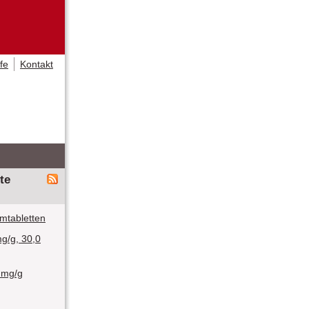
lfe
Kontakt
te
lmtabletten
g/g, 30,0
 mg/g