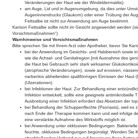
Veränderungen der Haut wie der Windeldermatitis).
am Auge, Lid und in Augenumgebung, da dies unter Umst
Augeninnendrucks (Glaukom) oder einer Trübung der Auge
Fettsalbe ist nicht zur Anwendung am Auge bestimmt.
Karison Fettsalbe sollte nicht im Gesicht angewendet werden (s
Vorsichtsmaßnahmen“).
Warnhinweise und Vorsichtsmaßnahmen
Bitte sprechen Sie mit Ihrem Arzt oder Apotheker, bevor Sie Ka
bei der Anwendung im Gesichts- und Halsbereich sowie in i
wie die Achsel- und Genitalregion [mit Ausnahme des genit
die Haut bei Gebrauch sehr stark wirksamer Glukokortiko
(atrophische Veränderungen), sowie auf erosiven, nässe
narbenlos abheilenden spaltförmigen Einrissen der Hau
(Ulzerationen).
bei Infektionen der Haut. Zur Behandlung einer entzündli
Infektion entwickelt, sollte eine geeignete antimikrobiell
Ausbreitung einer Infektion erfordert das Absetzen der top
bei Behandlung der Schuppenflechte (Psoriasis), weil e
nach Ende der Therapie kommen kann und weil infolge der
eine verstärkte Aufnahme des Wirkstoffs möglich ist.
bei Anwendung unter okklusiven Bedingungen. Bakterielle
feuchte, okklusive Bedingungen begünstigt. Wenden Sie Ka
abschließenden Verband nur auf Anweisung Ihres Arztes a