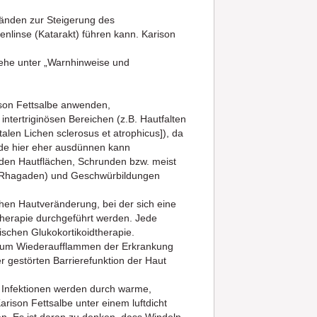
änden zur Steigerung des
nlinse (Katarakt) führen kann. Karison
iehe unter „Warnhinweise und
rison Fettsalbe anwenden,
ntertriginösen Bereichen (z.B. Hautfalten
alen Lichen sclerosus et atrophicus]), da
ide hier eher ausdünnen kann
nden Hautflächen, Schrunden bzw. meist
t (Rhagaden) und Geschwürbildungen
chen Hautveränderung, bei der sich eine
e Therapie durchgeführt werden. Jede
ischen Glukokortikoidtherapie.
s zum Wiederaufflammen der Erkrankung
 gestörten Barrierefunktion der Haut
 Infektionen werden durch warme,
rison Fettsalbe unter einem luftdicht
n. Es ist daran zu denken, dass Windeln