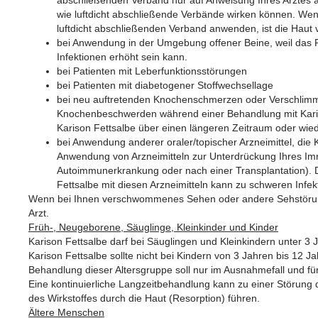
wie luftdicht abschließende Verbände wirken können. Wen
luftdicht abschließenden Verband anwenden, ist die Haut
bei Anwendung in der Umgebung offener Beine, weil das R
Infektionen erhöht sein kann.
bei Patienten mit Leberfunktionsstörungen
bei Patienten mit diabetogener Stoffwechsellage
bei neu auftretenden Knochenschmerzen oder Verschlimm
Knochenbeschwerden während einer Behandlung mit Karis
Karison Fettsalbe über einen längeren Zeitraum oder wi
bei Anwendung anderer oraler/topischer Arzneimittel, die K
Anwendung von Arzneimitteln zur Unterdrückung Ihres Im
Autoimmunerkrankung oder nach einer Transplantation). 
Fettsalbe mit diesen Arzneimitteln kann zu schweren Infek
Wenn bei Ihnen verschwommenes Sehen oder andere Sehstörung
Arzt.
Früh-, Neugeborene, Säuglinge, Kleinkinder und Kinder
Karison Fettsalbe darf bei Säuglingen und Kleinkindern unter 3
Karison Fettsalbe sollte nicht bei Kindern von 3 Jahren bis 12
Behandlung dieser Altersgruppe soll nur im Ausnahmefall und fü
Eine kontinuierliche Langzeitbehandlung kann zu einer Störun
des Wirkstoffes durch die Haut (Resorption) führen.
Ältere Menschen