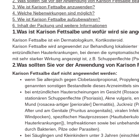
2. Was sollten Sie vor der Anwendung von Karison Fettsalbe be
3. Wie ist Karison Fettsalbe anzuwenden?
4. Welche Nebenwirkungen sind möglich?
5. Wie ist Karison Fettsalbe aufzubewahren?
6. Inhalt der Packung und weitere Informationen
1.Was ist Karison Fettsalbe und wofür wird sie an
Karison Fettsalbe ist ein Dermatologikum, Kortikosteroid.
Karison Fettsalbe wird angewendet zur Behandlung lokalisierter 
entzündlichen Hauterkrankungen, bei denen die symptomatisch
mit sehr starker Wirkung angezeigt ist, z.B. Schuppenflechte (Pso
2.Was sollten Sie vor der Anwendung von Karison 
Karison Fettsalbe darf nicht angewendet werden:
wenn Sie allergisch gegen Clobetasolpropionat, Propylengl
genannten sonstigen Bestandteile dieses Arzneimittels sin
bei entzündlichen Hauterscheinungen im Gesicht (Rosac
stationären Schuppenflechte (Psoriasis), Akne vulgaris,
Mund (rosacea-artiger [perioraler] Dermatitis), Juckreiz 
After und am Genitale (Pruritus anogenitalis), viralen Infe
Windpocken), spezifischen Hautprozessen (Hauttuberkulose
Hauterkrankungen]), Impfreaktionen sowie bei unbehandel
durch Bakterien, Pilze oder Parasiten).
bei Säuglingen und Kleinkindern unter 3 Jahren (einschli