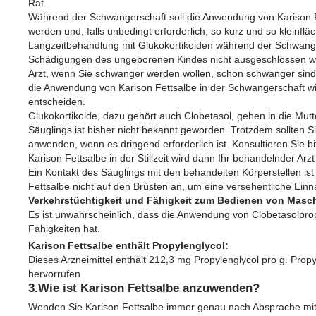
Rat.
Während der Schwangerschaft soll die Anwendung von Karison F
werden und, falls unbedingt erforderlich, so kurz und so kleinflä
Langzeitbehandlung mit Glukokortikoiden während der Schwan
Schädigungen des ungeborenen Kindes nicht ausgeschlossen wer
Arzt, wenn Sie schwanger werden wollen, schon schwanger sind
die Anwendung von Karison Fettsalbe in der Schwangerschaft wi
entscheiden.
Glukokortikoide, dazu gehört auch Clobetasol, gehen in die Mut
Säuglings ist bisher nicht bekannt geworden. Trotzdem sollten Sie
anwenden, wenn es dringend erforderlich ist. Konsultieren Sie b
Karison Fettsalbe in der Stillzeit wird dann Ihr behandelnder Arz
Ein Kontakt des Säuglings mit den behandelten Körperstellen i
Fettsalbe nicht auf den Brüsten an, um eine versehentliche Ei
Verkehrstüchtigkeit und Fähigkeit zum Bedienen von Masc
Es ist unwahrscheinlich, dass die Anwendung von Clobetasolpro
Fähigkeiten hat.
Karison
Fettsalbe enthält Propylenglycol:
Dieses Arzneimittel enthält 212,3 mg Propylenglycol pro g. Pro
hervorrufen.
3.Wie ist Karison Fettsalbe anzuwenden?
Wenden Sie Karison Fettsalbe immer genau nach Absprache mit I