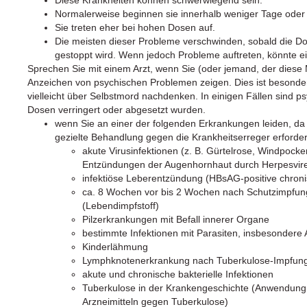
Normalerweise beginnen sie innerhalb weniger Tage oder
Sie treten eher bei hohen Dosen auf.
Die meisten dieser Probleme verschwinden, sobald die D
gestoppt wird. Wenn jedoch Probleme auftreten, könnte e
Sprechen Sie mit einem Arzt, wenn Sie (oder jemand, der diese
Anzeichen von psychischen Problemen zeigen. Dies ist besonders
vielleicht über Selbstmord nachdenken. In einigen Fällen sind 
Dosen verringert oder abgesetzt wurden.
wenn Sie an einer der folgenden Erkrankungen leiden, da 
gezielte Behandlung gegen die Krankheitserreger erforderli
akute Virusinfektionen (z. B. Gürtelrose, Windpocke
Entzündungen der Augenhornhaut durch Herpesvir
infektiöse Leberentzündung (HBsAG-positive chronis
ca. 8 Wochen vor bis 2 Wochen nach Schutzimpfun
(Lebendimpfstoff)
Pilzerkrankungen mit Befall innerer Organe
bestimmte Infektionen mit Parasiten, insbesonder
Kinderlähmung
Lymphknotenerkrankung nach Tuberkulose-Impfun
akute und chronische bakterielle Infektionen
Tuberkulose in der Krankengeschichte (Anwendung n
Arzneimitteln gegen Tuberkulose)