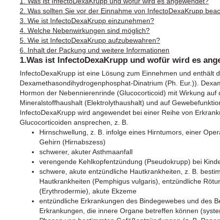
1. Was ist InfectoDexaKrupp und wofür wird es angewendet?
2. Was sollten Sie vor der Einnahme von InfectoDexaKrupp bea
3. Wie ist InfectoDexaKrupp einzunehmen?
4. Welche Nebenwirkungen sind möglich?
5. Wie ist InfectoDexaKrupp aufzubewahren?
6. Inhalt der Packung und weitere Informationen
1.Was ist InfectoDexaKrupp und wofür wird es an
InfectoDexaKrupp ist eine Lösung zum Einnehmen und enthält d
Dexamethasondihydrogenphosphat-Dinatrium (Ph. Eur.)). Dexamet
Hormon der Nebennierenrinde (Glucocorticoid) mit Wirkung auf 
Mineralstoffhaushalt (Elektrolythaushalt) und auf Gewebefunktio
InfectoDexaKrupp wird angewendet bei einer Reihe von Erkrank
Glucocorticoiden ansprechen, z. B.
Hirnschwellung, z. B. infolge eines Hirntumors, einer Ope
Gehirn (Hirnabszess)
schwerer, akuter Asthmaanfall
verengende Kehlkopfentzündung (Pseudokrupp) bei Kinde
schwere, akute entzündliche Hautkrankheiten, z. B. best
Hautkrankheiten (Pemphigus vulgaris), entzündliche Rö
(Erythrodermie), akute Ekzeme
entzündliche Erkrankungen des Bindegewebes und des B
Erkrankungen, die innere Organe betreffen können (syste