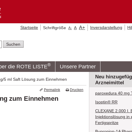
A
+
Startseite
Inversdarstellung
Hi
Schriftgröße
A
A
-
®
ber die ROTE LISTE
Unsere Partner
Neu hinzugefüg
g/5 ml Saft Lösung zum Einnehmen
Arzneimittel
Permalink
Drucken
paroxedura 40 mg T
ung zum Einnehmen
Isoptin® RR
CLEXANE 2.000 I. E.
Injektionslösung in 
Fertigspritze
Bupropion-1A Phar