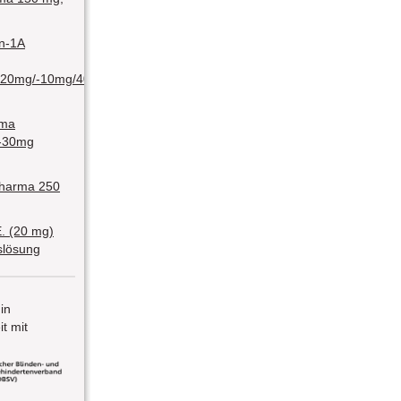
in-1A
/20mg/-10mg/40mg/-10mg/80mg
rma
-30mg
Pharma 250
E. (20 mg)
nslösung
 in
t mit