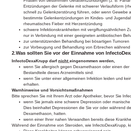
Phasen von bestimmten Gefäßentzündungen (z. B. Panarter
Entzündungen der Gelenke mit schwerer Verlaufsform (rheu
schnell zu Gelenkzerstörung führen, oder wenn Gewebe au
bestimmte Gelenkentzündungen im Kindes- und Jugendalter 
rheumatisches Fieber mit Herzentzündung
schwere Infektionskrankheiten mit vergiftungsähnlichen Z
nur in Verbindung mit einer geeigneten antibiotischen Be
zur unterstützenden Behandlung bei bösartigen Tumoren
zur Vorbeugung und Behandlung von Erbrechen während
2.Was sollten Sie vor der Einnahme von InfectoDe
InfectoDexaKrupp darf
nicht
eingenommen werden,
wenn Sie allergisch gegen Dexamethason oder einen der i
Bestandteile dieses Arzneimittels sind.
wenn Sie unter einer allgemeinen Infektion leiden und kei
erhalten.
Warnhinweise und Vorsichtsmaßnahmen
Bitte sprechen Sie mit Ihrem Arzt oder Apotheker, bevor Sie I
wenn Sie jemals eine schwere Depression oder manische D
Dies beinhaltet Depressionen die Sie vor oder während de
Dexamethason, hatten.
wenn einer Ihrer nahen Verwandten bereits diese Krankhei
Während der Einnahme von Steroiden, wie InfectoDexaKrupp, k
Diese Krankheiten können schwerwiegend sein.