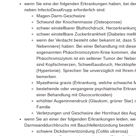
wenn Sie eine der folgenden Erkrankungen haben, bei 
neben InfectoDexaKrupp erforderlich sind:
Magen-Darm-Geschwüre
Schwund der Knochenmasse (Osteoporose)
schwer einstellbarer Bluthochdruck, Herzerkrankun
schwer einstellbare Zuckerkrankheit (Diabetes melli
wenn der Verdacht besteht oder bekannt ist, dass
Nebenniere) haben: Bei einer Behandlung mit diese
sogenannten Phäochromozytom-Krise kommen, die t
Phäochromozytom ist ein seltener Tumor der Neben
sind Kopfschmerzen, Schweißausbruch, Herzklopfen
(Hypertonie). Sprechen Sie unverzüglich mit Ihrem 
bemerken.
Myasthenia gravis (Erkrankung, welche schwache M
bestehende oder vergangene psychiatrische Erkran
einer Behandlung mit Glucocorticoiden)
erhöhter Augeninnendruck (Glaukom, grüner Star) o
Familie
Verletzungen und Geschwüre der Hornhaut des Auge
wenn Sie an einer der folgenden Erkrankungen leiden, wei
Darmwanddurchbruchs mit Bauchfellentzündung besteht:
schwere Dickdarmentzündung (Colitis ulcerosa)