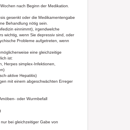
 Wochen nach Beginn der Medikation.
osis gesenkt oder die Medikamentengabe
ine Behandlung nötig sein.
 Medizin einnimmt), irgendwelche
 wichtig, wenn Sie depressiv sind, oder
psychische Probleme aufgetreten, wenn
möglicherweise eine gleichzeitige
ch ist:
n, Herpes simplex-Infektionen,
en)
ch-aktive Hepatitis)
gen mit einem abgeschwächten Erreger
e Amöben- oder Wurmbefall
g
ur bei gleichzeitiger Gabe von