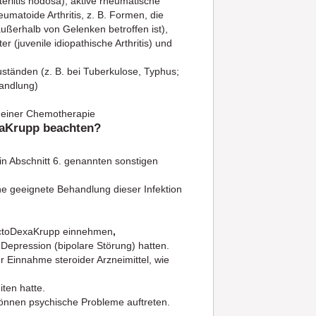
iitis nodosa), aktive rheumatische
matoide Arthritis, z. B. Formen, die
ßerhalb von Gelenken betroffen ist),
(juvenile idiopathische Arthritis) und
uständen (z. B. bei Tuberkulose, Typhus;
handlung)
 einer Chemotherapie
xaKrupp beachten?
n Abschnitt 6. genannten sonstigen
ne geeignete Behandlung dieser Infektion
nfectoDexaKrupp einnehmen
,
epression (bipolare Störung) hatten.
r Einnahme steroider Arzneimittel, wie
ten hatte.
önnen psychische Probleme auftreten.