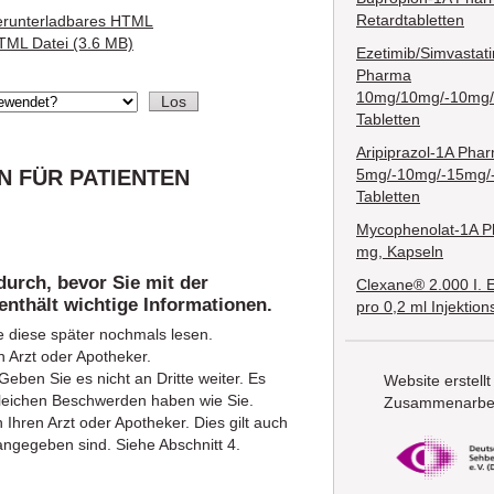
Retardtabletten
erunterladbares HTML
TML Datei (3.6 MB)
Ezetimib/Simvastat
Pharma
10mg/10mg/-10mg
Tabletten
Aripiprazol-1A Pha
 FÜR PATIENTEN
5mg/-10mg/-15mg/
Tabletten
Mycophenolat-1A 
mg, Kapseln
durch, bevor Sie mit der
Clexane® 2.000 I. 
enthält wichtige Informationen.
pro 0,2 ml Injektio
e diese später nochmals lesen.
 Arzt oder Apotheker.
eben Sie es nicht an Dritte weiter. Es
Website erstellt
leichen Beschwerden haben wie Sie.
Zusammenarbei
hren Arzt oder Apotheker. Dies gilt auch
angegeben sind. Siehe Abschnitt 4.