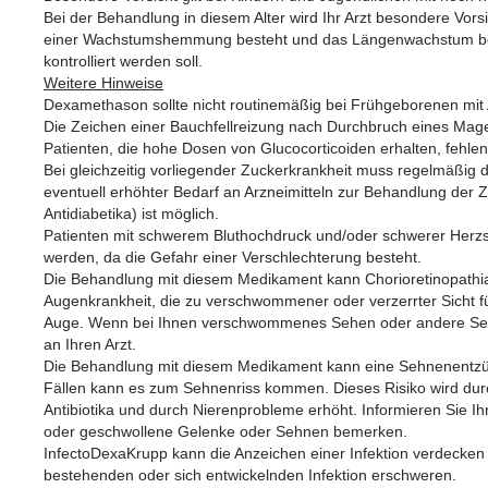
Bei der Behandlung in diesem Alter wird Ihr Arzt besondere Vo
einer Wachstumshemmung besteht und das Längenwachstum bei
kontrolliert werden soll.
Weitere Hinweise
Dexamethason sollte nicht routinemäßig bei Frühgeborenen mi
Die Zeichen einer Bauchfellreizung nach Durchbruch eines M
Patienten, die hohe Dosen von Glucocorticoiden erhalten, fehlen
Bei gleichzeitig vorliegender Zuckerkrankheit muss regelmäßig de
eventuell erhöhter Bedarf an Arzneimitteln zur Behandlung der Zu
Antidiabetika) ist möglich.
Patienten mit schwerem Bluthochdruck und/oder schwerer Herz
werden, da die Gefahr einer Verschlechterung besteht.
Die Behandlung mit diesem Medikament kann Chorioretinopathia 
Augenkrankheit, die zu verschwommener oder verzerrter Sicht fü
Auge. Wenn bei Ihnen verschwommenes Sehen oder andere Sehs
an Ihren Arzt.
Die Behandlung mit diesem Medikament kann eine Sehnenentzü
Fällen kann es zum Sehnenriss kommen. Dieses Risiko wird dur
Antibiotika und durch Nierenprobleme erhöht. Informieren Sie Ih
oder geschwollene Gelenke oder Sehnen bemerken.
InfectoDexaKrupp kann die Anzeichen einer Infektion verdecken 
bestehenden oder sich entwickelnden Infektion erschweren.