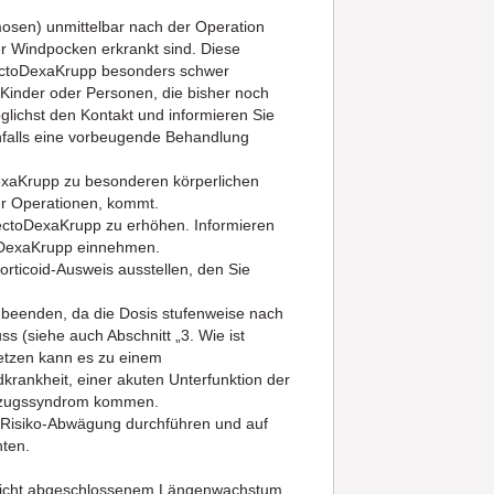
sen) unmittelbar nach der Operation
r Windpocken erkrankt sind. Diese
ectoDexaKrupp besonders schwer
Kinder oder Personen, die bisher noch
lichst den Kontakt und informieren Sie
nfalls eine vorbeugende Behandlung
exaKrupp zu besonderen körperlichen
er Operationen, kommt.
nfectoDexaKrupp zu erhöhen. Informieren
toDexaKrupp einnehmen.
orticoid-Ausweis ausstellen, den Sie
 beenden, da die Dosis stufenweise nach
 (siehe auch Abschnitt „3. Wie ist
etzen kann es zu einem
rankheit, einer akuten Unterfunktion der
ntzugssyndrom kommen.
zen/Risiko-Abwägung durchführen und auf
ten.
h nicht abgeschlossenem Längenwachstum.