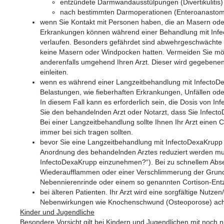
entzündete Darmwandausstülpungen (Divertikulitis)
nach bestimmten Darmoperationen (Enteroanastomo
wenn Sie Kontakt mit Personen haben, die an Masern ode
Erkrankungen können während einer Behandlung mit Inf
verlaufen. Besonders gefährdet sind abwehrgeschwächte 
keine Masern oder Windpocken hatten. Vermeiden Sie mög
anderenfalls umgehend Ihren Arzt. Dieser wird gegebene
einleiten.
wenn es während einer Langzeitbehandlung mit InfectoD
Belastungen, wie fieberhaften Erkrankungen, Unfällen od
In diesem Fall kann es erforderlich sein, die Dosis von I
Sie den behandelnden Arzt oder Notarzt, dass Sie Infec
Bei einer Langzeitbehandlung sollte Ihnen Ihr Arzt einen C
immer bei sich tragen sollten.
bevor Sie eine Langzeitbehandlung mit InfectoDexaKrupp
Anordnung des behandelnden Arztes reduziert werden muss
InfectoDexaKrupp einzunehmen?“). Bei zu schnellem Abs
Wiederaufflammen oder einer Verschlimmerung der Grundk
Nebennierenrinde oder einem so genannten Cortison-E
bei älteren Patienten. Ihr Arzt wird eine sorgfältige Nut
Nebenwirkungen wie Knochenschwund (Osteoporose) ach
Kinder und Jugendliche
Besondere Vorsicht gilt bei Kindern und Jugendlichen mit noc