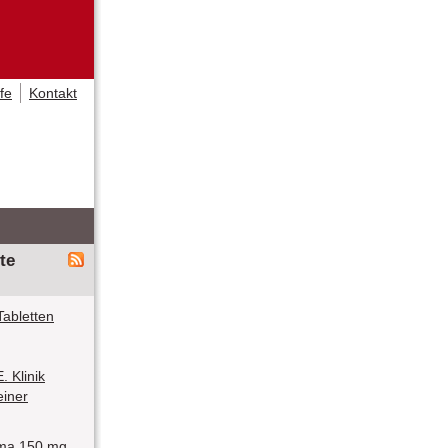
lfe
Kontakt
te
abletten
 Klinik
einer
ma 150 mg,