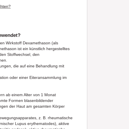
chten?
gewendet?
en Wirkstoff Dexamethason (als
hason ist ein künstlich hergestelltes
den Stoffwechsel, den
nen.
ungen, die auf eine Behandlung mit
ration oder einer Eiteransammlung im
rn ab einem Alter von 1 Monat
immte Formen blasenbildender
tungen der Haut am gesamten Körper
ewegungsapparates, z. B. rheumatische
mischer Lupus erythematodes), aktive