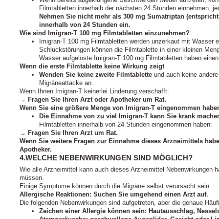
Filmtabletten innerhalb der nächsten 24 Stunden einnehmen, j
Nehmen Sie nicht mehr als 300 mg Sumatriptan (entspricht 
innerhalb von 24 Stunden ein.
Wie sind Imigran-T 100 mg Filmtabletten einzunehmen?
Imigran-T 100 mg Filmtabletten werden unzerkaut mit Wasser 
Schluckstörungen können die Filmtablette in einer kleinen Men
Wasser aufgelöste Imigran-T 100 mg Filmtabletten haben eine
Wenn die erste Filmtablette keine Wirkung zeigt
Wenden Sie keine zweite Filmtablette
und auch keine andere 
Migräneattacke an.
Wenn Ihnen Imigran-T keinerlei Linderung verschafft:
→
Fragen Sie Ihren Arzt oder Apotheker um Rat.
Wenn Sie eine größere Menge von Imigran-T eingenommen haben, 
Die Einnahme von zu viel Imigran-T kann Sie krank mache
Filmtabletten innerhalb von 24 Stunden eingenommen haben:
→
Fragen Sie Ihren Arzt um Rat.
Wenn Sie weitere Fragen zur Einnahme dieses Arzneimittels habe
Apotheker.
4.WELCHE NEBENWIRKUNGEN SIND MÖGLICH?
Wie alle Arzneimittel kann auch dieses Arzneimittel Nebenwirkungen ha
müssen.
Einige Symptome können durch die Migräne selbst verursacht sein.
Allergische Reaktionen: Suchen Sie umgehend einen Arzt auf.
Die folgenden Nebenwirkungen sind aufgetreten, aber die genaue Häufig
Zeichen einer Allergie können sein: Hautausschlag, Nessel