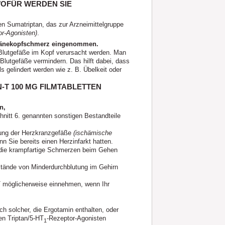
 WOFÜR WERDEN SIE
n Sumatriptan, das zur Arzneimittelgruppe
or-Agonisten)
.
gränekopfschmerz eingenommen.
lutgefäße im Kopf verursacht werden. Man
Blutgefäße vermindern. Das hilft dabei, dass
gelindert werden wie z. B. Übelkeit oder
-T 100 MG FILMTABLETTEN
n,
nitt 6. genannten sonstigen Bestandteile
ung der Herzkranzgefäße
(ischämische
nn Sie bereits einen Herzinfarkt hatten.
 die krampfartige Schmerzen beim Gehen
tände von Minderdurchblutung im Gehirn
T möglicherweise einnehmen, wenn Ihr
ich solcher, die Ergotamin enthalten, oder
en Triptan/5-HT
-Rezeptor-Agonisten
1