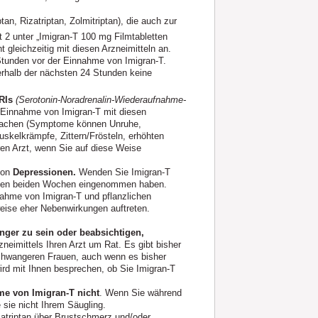
tan, Rizatriptan, Zolmitriptan), die auch zur
2 unter „Imigran-T 100 mg Filmtabletten
gleichzeitig mit diesen Arzneimitteln an.
Stunden vor der Einnahme von Imigran-T.
rhalb der nächsten 24 Stunden keine
RIs
(Serotonin-Noradrenalin-Wiederaufnahme-
e Einnahme von Imigran-T mit diesen
rsachen (Symptome können Unruhe,
Muskelkrämpfe, Zittern/Frösteln, erhöhten
hren Arzt, wenn Sie auf diese Weise
von
Depressionen.
Wenden Sie Imigran-T
letzten beiden Wochen eingenommen haben.
ahme von Imigran-T und pflanzlichen
eise eher Nebenwirkungen auftreten.
ger zu sein oder beabsichtigen,
neimittels Ihren Arzt um Rat. Es gibt bisher
schwangeren Frauen, auch wenn es bisher
 wird mit Ihnen besprechen, ob Sie Imigran-T
me von Imigran-T nicht
. Wenn Sie während
 sie nicht Ihrem Säugling.
atriptan über Brustschmerz und/oder