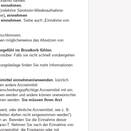
fonamid handelt:
T einnehmen.
(
selektive Serotonin-Wiederaufnahme-
er
)
, einnehmen
-T einnehmen
. Siehe auch „Einnahme von
rschlimmern.
nen möglicherweise das Absetzen von
gefühl im Brustkorb fühlen
orüber. Falls sie nicht schnell vorübergehen
kungsbeilage finden Sie mehr Informationen
neimittel einnehmen/anwenden
, kürzlich
n andere Arzneimittel
schreibungspflichtige Arzneimittel mit ein.
men werden und andere können unerwünschte
mmen werden.
Sie müssen Ihren Arzt
wird, oder ähnliche Arzneimittel, wie z. B.
bletten dürfen nicht eingenommen werden“).
eln an. Beenden Sie die Einnahme dieser
igran-T. Nehmen Sie nach der Einnahme von
rzneimittel, die Ergotamin oder mit