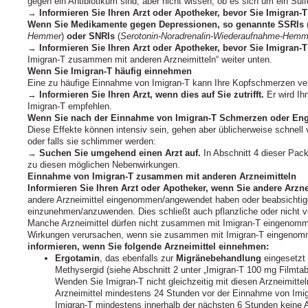
gegen ein Antibiotikum sind, aber nicht wissen, ob es sich um ein Sul
→
Informieren Sie Ihren Arzt oder Apotheker, bevor Sie Imigran-
Wenn Sie Medikamente gegen Depressionen, so genannte SSRIs
Hemmer
)
oder SNRIs
(
Serotonin-Noradrenalin-Wiederaufnahme-Hemm
→
Informieren Sie Ihren Arzt oder Apotheker, bevor Sie Imigran
Imigran-T zusammen mit anderen Arzneimitteln“ weiter unten.
Wenn Sie Imigran-T häufig einnehmen
Eine zu häufige Einnahme von Imigran-T kann Ihre Kopfschmerzen ve
→
Informieren Sie Ihren Arzt, wenn dies auf Sie zutrifft.
Er wird Ih
Imigran-T empfehlen.
Wenn Sie nach der Einnahme von Imigran-T Schmerzen oder Enge
Diese Effekte können intensiv sein, gehen aber üblicherweise schnell v
oder falls sie schlimmer werden:
→
Suchen Sie umgehend einen Arzt auf.
In Abschnitt 4 dieser Pac
zu diesen möglichen Nebenwirkungen.
Einnahme von Imigran-T zusammen mit anderen Arzneimitteln
Informieren Sie Ihren Arzt oder Apotheker, wenn Sie andere Arz
andere Arzneimittel eingenommen/angewendet haben oder beabsichtige
einzunehmen/anzuwenden. Dies schließt auch pflanzliche oder nicht ver
Manche Arzneimittel dürfen nicht zusammen mit Imigran-T eingenom
Wirkungen verursachen, wenn sie zusammen mit Imigran-T eingeno
informieren, wenn Sie folgende Arzneimittel einnehmen:
Ergotamin
, das ebenfalls zur
Migränebehandlung
eingesetzt 
Methysergid (siehe Abschnitt 2 unter „Imigran-T 100 mg Filmta
Wenden Sie Imigran-T nicht gleichzeitig mit diesen Arzneimitt
Arzneimittel mindestens 24 Stunden vor der Einnahme von Im
Imigran-T mindestens innerhalb der nächsten 6 Stunden keine A