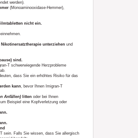
endet werden).
emmer
(Monoaminooxidase-Hemmer),
lmtabletten nicht ein.
T einnehmen.
 Nikotinersatztherapie unterziehen
und
pause) sind.
migran-T schwerwiegende Herzprobleme
ab.
euten, dass Sie ein erhöhtes Risiko für das
werden kann
, bevor Ihnen Imigran-T
en Anfällen)
litten
oder bei Ihnen
zum Beispiel eine Kopfverletzung oder
ann.
ann.
ind
T sein. Falls Sie wissen, dass Sie allergisch