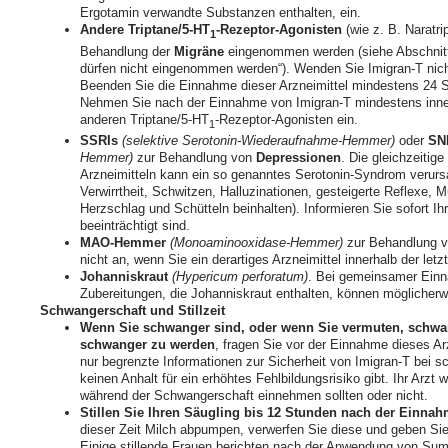
Ergotamin verwandte Substanzen enthalten, ein.
Andere Triptane/5-HT
-Rezeptor-Agonisten
(wie z. B. Naratrip
1
Behandlung der
Migräne
eingenommen werden (siehe Abschnitt 
dürfen nicht eingenommen werden“). Wenden Sie Imigran-T nicht 
Beenden Sie die Einnahme dieser Arzneimittel mindestens 24 
Nehmen Sie nach der Einnahme von Imigran-T mindestens inne
anderen Triptane/5-HT
-Rezeptor-Agonisten ein.
1
SSRIs
(selektive Serotonin-Wiederaufnahme-Hemmer)
oder
SN
Hemmer)
zur Behandlung von
Depressionen
. Die gleichzeitig
Arzneimitteln kann ein so genanntes Serotonin-Syndrom veru
Verwirrtheit, Schwitzen, Halluzinationen, gesteigerte Reflexe, 
Herzschlag und Schütteln beinhalten). Informieren Sie sofort I
beeinträchtigt sind.
MAO-Hemmer
(Monoaminooxidase-Hemmer)
zur Behandlung 
nicht an, wenn Sie ein derartiges Arzneimittel innerhalb der 
Johanniskraut
(Hypericum perforatum)
. Bei gemeinsamer Einn
Zubereitungen, die Johanniskraut enthalten, können möglicherw
Schwangerschaft und Stillzeit
Wenn Sie schwanger sind, oder wenn Sie vermuten, schwan
schwanger zu werden
, fragen Sie vor der Einnahme dieses Arz
nur begrenzte Informationen zur Sicherheit von Imigran-T bei 
keinen Anhalt für ein erhöhtes Fehlbildungsrisiko gibt. Ihr Arzt
während der Schwangerschaft einnehmen sollten oder nicht.
Stillen Sie Ihren Säugling bis 12 Stunden nach der Einnah
dieser Zeit Milch abpumpen, verwerfen Sie diese und geben Sie
Einige stillende Frauen berichten nach der Anwendung von Sum