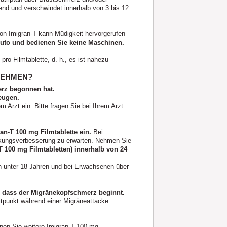
nd und verschwindet innerhalb von 3 bis 12
on Imigran-T kann Müdigkeit hervorgerufen
 Auto und bedienen Sie keine Maschinen.
pro Filmtablette, d. h., es ist nahezu
UNEHMEN?
erz begonnen hat.
eugen.
Arzt ein. Bitte fragen Sie bei Ihrem Arzt
n-T 100 mg Filmtablette ein.
Bei
rkungsverbesserung zu erwarten. Nehmen Sie
T 100 mg Filmtabletten) innerhalb von 24
n unter 18 Jahren und bei Erwachsenen über
 dass der Migränekopfschmerz beginnt.
tpunkt während einer Migräneattacke
nen Sie weitere Imigran-T 100 mg