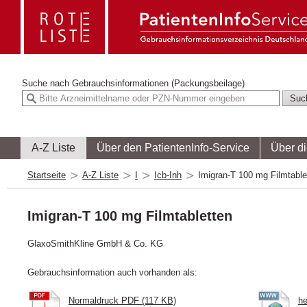
Suche nach
Gebrauchsinformationen (Packungsbeilage)
A-Z Liste
Über den PatientenInfo-Service
Über d
Startseite
A-Z Liste
I
Icb-Inh
Imigran-T 100 mg Filmtable
Imigran-T 100 mg Filmtabletten
GlaxoSmithKline GmbH & Co. KG
Gebrauchsinformation auch vorhanden als:
Normaldruck PDF (117 KB)
he