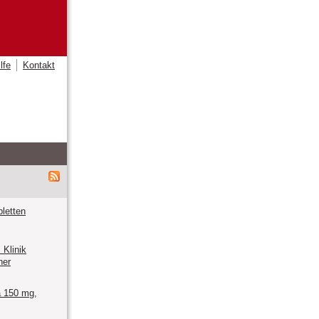
lfe
Kontakt
letten
Klinik
ner
 150 mg,