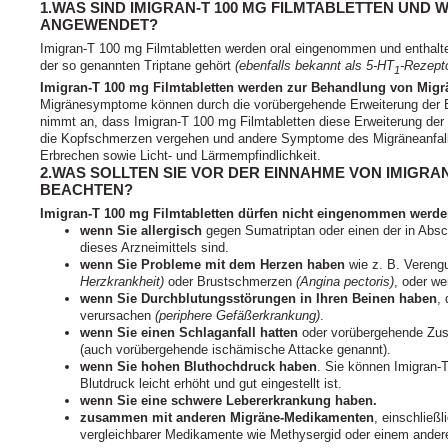
1.WAS SIND IMIGRAN-T 100 MG FILMTABLETTEN UND
ANGEWENDET?
Imigran-T 100 mg Filmtabletten werden oral eingenommen und enthalte
der so genannten Triptane gehört
(ebenfalls bekannt als 5-HT
-Rezept
1
Imigran-T 100 mg Filmtabletten werden zur Behandlung von Mi
Migränesymptome können durch die vorübergehende Erweiterung der B
nimmt an, dass Imigran-T 100 mg Filmtabletten diese Erweiterung der 
die Kopfschmerzen vergehen und andere Symptome des Migräneanfalls 
Erbrechen sowie Licht- und Lärmempfindlichkeit.
2.WAS SOLLTEN SIE VOR DER EINNAHME VON IMIGRAN
BEACHTEN?
Imigran-T 100 mg Filmtabletten dürfen nicht eingenommen werde
wenn Sie allergisch
gegen Sumatriptan oder einen der in Absch
dieses Arzneimittels sind.
wenn Sie Probleme mit dem Herzen haben
wie z. B. Vereng
Herzkrankheit)
oder Brustschmerzen
(Angina pectoris)
, oder we
wenn Sie Durchblutungsstörungen in Ihren Beinen haben
,
verursachen
(periphere Gefäßerkrankung)
.
wenn Sie einen Schlaganfall hatten
oder vorübergehende Zus
(auch vorübergehende ischämische Attacke genannt).
wenn Sie hohen Bluthochdruck haben
. Sie können Imigran-
Blutdruck leicht erhöht und gut eingestellt ist.
wenn Sie eine schwere Lebererkrankung haben.
zusammen mit anderen Migräne-Medikamenten
, einschließl
vergleichbarer Medikamente wie Methysergid oder einem ander