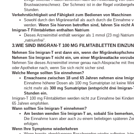
Brustwarzenschmerz. Der Schmerz ist in der Regel vorübergehe
Stunden.
Verkehrstüchtigkeit und Fähigkeit zum Bedienen von Maschinen
Sowohl durch den Migräneanfall als auch durch die Einnahme v
werden.
Wenn Sie hiervon betroffen sind, fahren Sie nicht
Imigran-T Filmtabletten enthalten Natrium
Dieses Arzneimittel enthält weniger als 1 mmol (23 mg) Natrium 
„natriumfrei“.
3.WIE SIND IMIGRAN-T 100 MG FILMTABLETTEN EINZ
Nehmen Sie Imigran-T erst dann ein, wenn der Migränekopfschm
Nehmen Sie Imigran-T nicht ein, um einer Migräneattacke vorzub
Nehmen Sie dieses Arzneimittel immer genau nach Absprache mit Ihrem 
oder Apotheker nach, wenn Sie sich nicht sicher sind.
Welche Menge sollten Sie einnehmen?
Erwachsene zwischen 18 und 65 Jahren nehmen eine Imigra
Einnahme höherer Dosen als 100 mg Sumatriptan ist keine Wi
nicht mehr als
300 mg Sumatriptan (entspricht drei Imigran-
Stunden ein.
Imigran-T 100 mg Filmtabletten werden nicht zur Einnahme bei Kinder
65 Jahren empfohlen.
Wann sollten Sie Imigran-T einnehmen?
Am besten wenden Sie Imigran-T an, sobald Sie bemerken,
Die Einnahme kann aber auch zu einem beliebigen späteren Zei
erfolgen.
Wenn Ihre Symptome wiederkehren
Wenn bereits abgeklungene Beschwerden wieder auftreten, kön