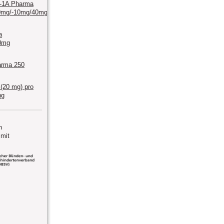
n-1A Pharma
0mg/-10mg/40mg/-10mg/80mg
a
0mg
arma 250
 (20 mg) pro
ng
n
mit