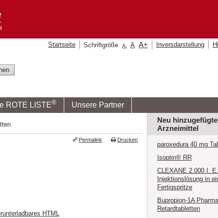
A
+
Startseite
Inversdarstellung
Hi
Schriftgröße
A
A
-
®
ie ROTE LISTE
Unsere Partner
Neu hinzugefügte
tten
Arzneimittel
Permalink
Drucken
paroxedura 40 mg Tab
Isoptin® RR
CLEXANE 2.000 I. E. 
Injektionslösung in ei
Fertigspritze
Bupropion-1A Pharma
Retardtabletten
runterladbares HTML