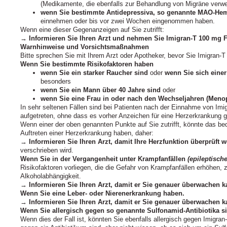
(Medikamente, die ebenfalls zur Behandlung von Migräne verw
wenn Sie bestimmte Antidepressiva, so genannte MAO-H
einnehmen oder bis vor zwei Wochen eingenommen haben.
Wenn eine dieser Gegenanzeigen auf Sie zutrifft:
→ Informieren Sie Ihren Arzt und nehmen Sie Imigran-T 100 mg Fi
Warnhinweise und Vorsichtsmaßnahmen
Bitte sprechen Sie mit Ihrem Arzt oder Apotheker, bevor Sie Imigran-
Wenn Sie bestimmte Risikofaktoren haben
wenn Sie ein starker Raucher sind
oder
wenn Sie sich einer
besonders
wenn Sie ein Mann über 40 Jahre sind
oder
wenn Sie eine Frau in oder nach den Wechseljahren (Meno
In sehr seltenen Fällen sind bei Patienten nach der Einnahme von I
aufgetreten, ohne dass es vorher Anzeichen für eine Herzerkrankung g
Wenn einer der oben genannten Punkte auf Sie zutrifft, könnte das bed
Auftreten einer Herzerkrankung haben, daher:
→
Informieren Sie Ihren Arzt, damit Ihre Herzfunktion überprüft 
verschrieben wird.
Wenn Sie in der Vergangenheit unter Krampfanfällen
(epileptisch
Risikofaktoren vorliegen, die die Gefahr von Krampfanfällen erhöhen, 
Alkoholabhängigkeit.
→
Informieren Sie Ihren Arzt, damit er Sie genauer überwachen k
Wenn Sie eine Leber- oder Nierenerkrankung haben.
→
Informieren Sie Ihren Arzt, damit er Sie genauer überwachen k
Wenn Sie allergisch gegen so genannte Sulfonamid-Antibiotika s
Wenn dies der Fall ist, könnten Sie ebenfalls allergisch gegen Imigran-