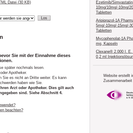
Ezetimib/Simvastati
ML Datei (30 KB)
10mg/10mg/-10mg/2
Tabletten
Aripiprazol-1A Pharm
5mg/-10mg/-15mg/-3
Tabletten
en
Mycophenolat-1A Ph
mg, Kapseln
Clexane® 2.000 I. E.
bevor Sie mit der Einnahme dieses
0,2 ml Injektionslösu
ionen.
se später nochmals lesen.
 oder Apotheker.
Website erstellt i
 Sie es nicht an Dritte weiter. Es kann
Zusammenarbeit 
chwerden haben wie Sie.
en Arzt oder Apotheker. Dies gilt auch
ngegeben sind. Siehe Abschnitt 4.
gewendet?
ten beachten?