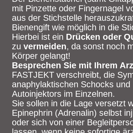
mit Pinzette oder Fingernagel vo
aus der Stichstelle herauszukra
Bienengift wie möglich in die S
Hierbei ist ein
Drücken oder Q
zu
vermeiden
, da sonst noch m
Körper gelangt!
Besprechen Sie mit Ihrem Arz
FASTJEKT verschreibt, die Sy
anaphylaktischen Schocks und
Autoinjektors im Einzelnen.
Sie sollen in die Lage versetzt 
Epinephrin (Adrenalin) selbst in
oder sich von einer Begleitperso
lassen, wenn keine sofortige ärz