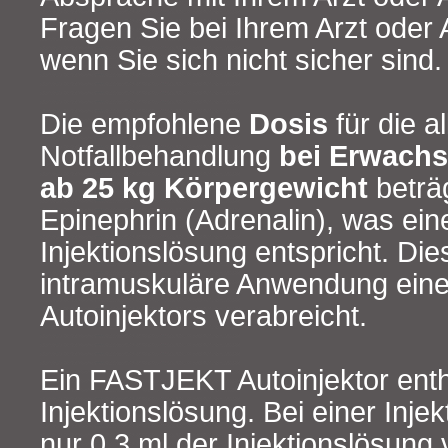
Fragen Sie bei Ihrem Arzt oder
wenn Sie sich nicht sicher sind.
Die empfohlene
Dosis
für die a
Notfallbehandlung
bei Erwach
ab 25
kg Körpergewicht
beträ
Epinephrin (Adrenalin), was ei
Injektionslösung entspricht. Die
intramuskuläre Anwendung ei
Autoinjektors verabreicht.
Ein FASTJEKT Autoinjektor enth
Injektionslösung. Bei einer Inje
nur 0,3 ml der Injektionslösung