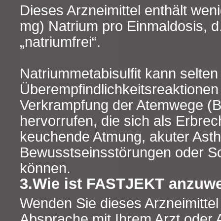
Dieses Arzneimittel enthält wen
mg) Natrium pro Einmaldosis, d.
„natriumfrei“.
Natriummetabisulfit kann selte
Überempfindlichkeitsreaktionen
Verkrampfung der Atemwege (
hervorrufen, die sich als Erbrec
keuchende Atmung, akuter Asth
Bewusstseinsstörungen oder S
können.
3.Wie ist FASTJEKT anzuw
Wenden Sie dieses Arzneimitte
Absprache mit Ihrem Arzt oder 