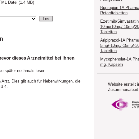
ML Datei (1.4 MB)
Bupropion-1A Pharma
Retardtabletten
Ezetimib/Simvastati
10mg/10mg/-10mg/2
Tabletten
en
Aripiprazol-1A Pharm
5mg/-10mg/-15mg/-3
Tabletten
evor dieses Arzneimittel bei Ihnen
Mycophenolat-1A Ph
mg, Kapseln
se später nochmals lesen.
.
rzt. Dies gilt auch für Nebenwirkungen, die
Website erstellt i
tt 4.
Zusammenarbeit 