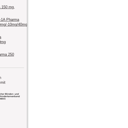
 150 mg,
n-1A Pharma
0mg/-10mg/40mg/-10mg/80mg
a
0mg
arma 250
n
mit