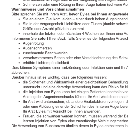
Schmerzen oder eine Rötung in Ihrem Auge haben (schwere Au
Warnhinweise und Vorsichtsmaßnahmen
Bitte sprechen Sie mit Ihrem Arzt,
bevor
Eylea
bei Ihnen angewende
Sie an einem Glaukom leiden – einer durch hohen Augeninnen
Sie in der Vergangenheit Lichtblitze oder Flusen (dunkle sch
Größe oder Anzahl plötzlich zunimmt
innerhalb der letzten oder nächsten 4 Wochen bei Ihnen eine Aug
Informieren Sie
sofort
Ihren Arzt,
falls
Sie eines der folgenden Anzei
Augenrötung
Augenschmerzen
zunehmende Beschwerden
verschwommenes Sehen oder eine Verschlechterung des Seh
erhöhte Lichtempfindlichkeit
Dies können Symptome einer Entzündung oder Infektion sein und Ihr 
abbrechen.
Darüber hinaus ist es wichtig, dass Sie folgendes wissen:
die Sicherheit und Wirksamkeit einer gleichzeitigen Behandlun
untersucht und eine derartige Anwendung kann das Risiko für 
die Injektion von Eylea kann bei einigen Patienten innerhalb v
Anstieg des Augeninnendrucks führen. Ihr Arzt wird diesen nach 
Ihr Arzt wird untersuchen, ob andere Risikofaktoren vorliegen, d
oder eine Ablösung einer der Schichten des hinteren Augenbere
Ihr Arzt Eylea mit Vorsicht bei Ihnen anwenden.
Frauen, die schwanger werden können, müssen während der B
letzten Injektion von Eylea eine zuverlässige Verhütungsmeth
Die Anwendung von Substanzen ähnlich denen in Eylea enthaltenen is