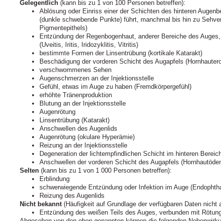
Gelegentlich
(kann bis zu 1 von 100 Personen betreffen):
Ablösung oder Einriss einer der Schichten des hinteren Augenbe
(dunkle schwebende Punkte) führt, manchmal bis hin zu Sehverl
Pigmentepithels)
Entzündung der Regenbogenhaut, anderer Bereiche des Auges, 
(Uveitis, Iritis, Iridozyklitis, Vitritis)
bestimmte Formen der Linsentrübung (kortikale Katarakt)
Beschädigung der vorderen Schicht des Augapfels (Hornhautero
verschwommenes Sehen
Augenschmerzen an der Injektionsstelle
Gefühl, etwas im Auge zu haben (Fremdkörpergefühl)
erhöhte Tränenproduktion
Blutung an der Injektionsstelle
Augenrötung
Linsentrübung (Katarakt)
Anschwellen des Augenlids
Augenrötung (okulare Hyperämie)
Reizung an der Injektionsstelle
Degeneration der lichtempfindlichen Schicht im hinteren Berei
Anschwellen der vorderen Schicht des Augapfels (Hornhautöde
Selten
(kann bis zu 1 von 1 000 Personen betreffen):
Erblindung
schwerwiegende Entzündung oder Infektion im Auge (Endophtha
Reizung des Augenlids
Nicht bekannt
(Häufigkeit auf Grundlage der verfügbaren Daten nicht 
Entzündung des weißen Teils des Auges, verbunden mit Rötung
Abgesehen von den oben genannten können die folgenden Nebenwirku