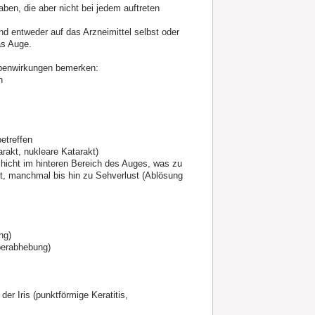
ben, die aber nicht bei jedem auftreten
 entweder auf das Arzneimittel selbst oder
as Auge.
ebenwirkungen bemerken:
n
etreffen
rakt, nukleare Katarakt)
chicht im hinteren Bereich des Auges, was zu
rt, manchmal bis hin zu Sehverlust (Ablösung
ng)
perabhebung)
er Iris (punktförmige Keratitis,