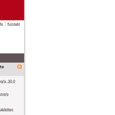
lfe
Kontakt
te
g/g, 30,0
 mg/g
abletten