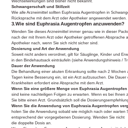
Wechselwirkungen sind bisher nicht bekannt.
Schwangerschaft und Stillzeit
Wie alle Arzneimittel sollten Euphrasia Augentropfen in Schwange
Rücksprache mit dem Arzt oder Apotheker angewendet werden.
3.Wie sind Euphrasia Augentropfen anzuwenden?
Wenden Sie dieses Arzneimittel immer genau wie in dieser Pac
nach der mit Ihrem Arzt oder Apotheker getroffenen Absprache a
Apotheker nach, wenn Sie sich nicht sicher sind.
Dosierung und Art der Anwendung
Soweit nicht anders verordnet, gilt für Säuglinge, Kinder und Erw
in den Bindehautsack einträufeln (siehe Anwendungshinweis / Tr
Dauer der Anwendung
Die Behandlung einer akuten Erkrankung sollte nach 2 Wochen ab
Tagen keine Besserung ein, ist ein Arzt aufzusuchen. Die Daue
Krankheiten erfordert eine Absprache mit dem Arzt.
Wenn Sie eine größere Menge von Euphrasia Augentropfen 
sind keine nachteiligen Folgen zu erwarten. Wenn es bei Ihne
Sie bitte einen Arzt. Grundsätzlich soll die Dosierungsempfehlu
Wenn Sie die Anwendung von Euphrasia Augentropfen ver
holen Sie die Anwendung sobald wie möglich nach oder warten 
entsprechend der vorgegebenen Dosierung. Wenden Sie nicht
die doppelte Dosis an.