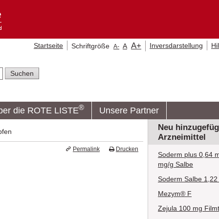
A
+
Startseite
Inversdarstellung
Hi
Schriftgröße
A
A
-
®
ber die ROTE LISTE
Unsere Partner
Neu hinzugefüg
pfen
Arzneimittel
Permalink
Drucken
Soderm plus 0,64 m
mg/g Salbe
Soderm Salbe 1,22
Mezym® F
Zejula 100 mg Filmt