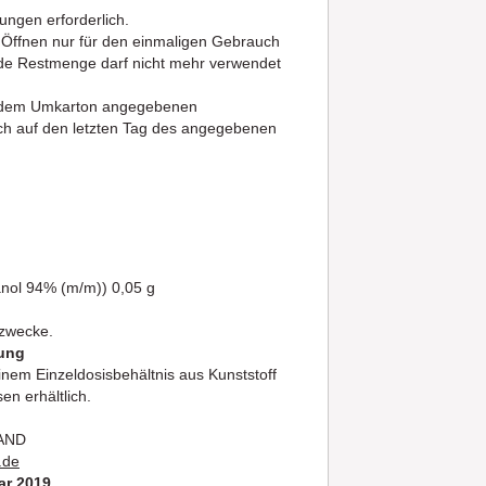
ungen erforderlich.
 Öffnen nur für den einmaligen Gebrauch
nde Restmenge darf nicht mehr verwendet
nd dem Umkarton angegebenen
ich auf den letzten Tag des angegebenen
anol 94% (m/m)) 0,05 g
szwecke.
kung
einem Einzeldosisbehältnis aus Kunststoff
en erhältlich.
LAND
.de
ar 2019.