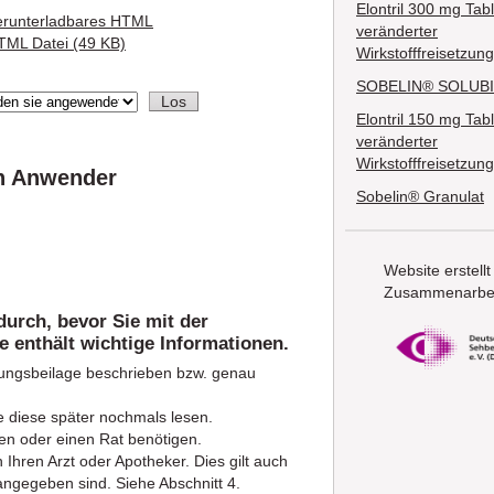
Elontril 300 mg Tabl
erunterladbares HTML
veränderter
TML Datei (49 KB)
Wirkstofffreisetzung
SOBELIN® SOLUBI
Elontril 150 mg Tabl
veränderter
Wirkstofffreisetzung
en Anwender
Sobelin® Granulat
Website erstellt
Zusammenarbei
durch, bevor Sie mit der
 enthält wichtige Informationen.
kungsbeilage beschrieben bzw. genau
e diese später nochmals lesen.
en oder einen Rat benötigen.
hren Arzt oder Apotheker. Dies gilt auch
angegeben sind. Siehe Abschnitt 4.