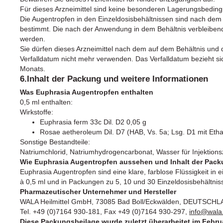
Für dieses Arzneimittel sind keine besonderen Lagerungsbeding
Die Augentropfen in den Einzeldosisbehältnissen sind nach dem
bestimmt. Die nach der Anwendung in dem Behältnis verbleibe
werden.
Sie dürfen dieses Arzneimittel nach dem auf dem Behältnis u
Verfalldatum nicht mehr verwenden. Das Verfalldatum bezieht s
Monats.
6.Inhalt der Packung und weitere Informationen
Was Euphrasia Augentropfen enthalten
0,5 ml enthalten:
Wirkstoffe:
Euphrasia ferm 33c Dil. D2 0,05 g
Rosae aetheroleum Dil. D7 (HAB, Vs. 5a; Lsg. D1 mit Eth
Sonstige Bestandteile:
Natriumchlorid, Natriumhydrogencarbonat, Wasser für Injektion
Wie Euphrasia Augentropfen aussehen und Inhalt der Pac
Euphrasia Augentropfen sind eine klare, farblose Flüssigkeit in 
à 0,5 ml und in Packungen zu 5, 10 und 30 Einzeldosisbehältniss
Pharmazeutischer Unternehmer und Hersteller
WALA Heilmittel GmbH, 73085 Bad Boll/Eckwälden, DEUTSCH
Tel. +49 (0)7164 930-181, Fax +49 (0)7164 930-297,
info@wala
Diese Packungsbeilage wurde zuletzt überarbeitet im Febru