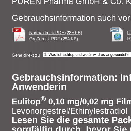
PUREN Pharma GmbH & Co. 
Gebrauchsinformation auch vor
Normaldruck PDF (239 KB)
h
Großdruck PDF (294 KB)
H
Gehe direkt zu
Gebrauchsinformation: Inf
Anwenderin
®
Eulitop
0,10 mg/0,02 mg Fil
Levonorgestrel/Ethinylestradiol
Lesen Sie die gesamte Pac
sorgfältig durch, bevor Si