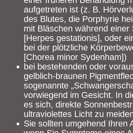
einer früheren Behandlung 
aufgetreten ist (z. B. Hörver
des Blutes, die Porphyrie he
mit Bläschen während einer
[Herpes gestationis], oder e
bei der plötzliche Körperbe
[Chorea minor Sydenham])
bei bestehenden oder vora
gelblich-braunen Pigmentfle
sogenannte „Schwangerschaf
vorwiegend im Gesicht. In di
es sich, direkte Sonnenbest
ultraviolettes Licht zu meide
Sie sollten umgehend Ihren 