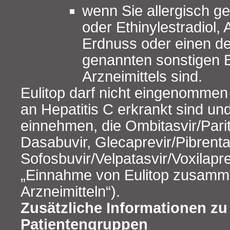
wenn Sie allergisch g
oder Ethinylestradiol, 
Erdnuss oder einen der
genannten sonstigen B
Arzneimittels sind.
Eulitop darf nicht eingenomme
an Hepatitis C erkrankt sind und
einnehmen, die Ombitasvir/Parit
Dasabuvir, Glecaprevir/Pibrenta
Sofosbuvir/Velpatasvir/Voxilapre
„Einnahme von Eulitop zusamm
Arzneimitteln“).
Zusätzliche Informationen z
Patientengruppen