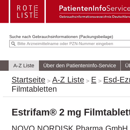
Suche nach
Gebrauchsinformationen (Packungsbeilage)
A-Z Liste
Über den PatientenInfo-Service
Ü
Startseite
A-Z Liste
E
Esd-E
Filmtabletten
Estrifam® 2 mg Filmtablet
NOVO NORDISK Pharma GmbH