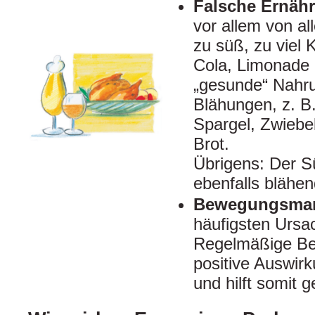
Falsche Ernäh
vor allem von all
zu süß, zu viel K
Cola, Limonade 
„gesunde“ Nahru
Blähungen, z. B.
Spargel, Zwiebe
Brot.
Übrigens: Der Sü
ebenfalls blähen
Bewegungsman
häufigsten Ursa
Regelmäßige Be
positive Auswir
und hilft somit 