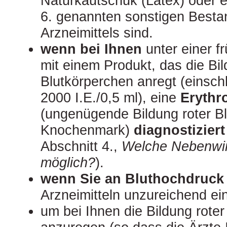
Naturkautschuk (Latex) oder e
6. genannten sonstigen Bestan
Arzneimittels sind.
wenn bei Ihnen
unter einer 
mit einem Produkt, das die Bil
Blutkörperchen anregt (einsc
2000 I.E./0,5 ml), eine
Erythr
(ungenügende Bildung roter B
Knochenmark)
diagnostizier
Abschnitt 4.,
Welche Nebenwir
möglich?
).
wenn Sie an Bluthochdruck 
Arzneimitteln unzureichend ei
um bei Ihnen die Bildung rote