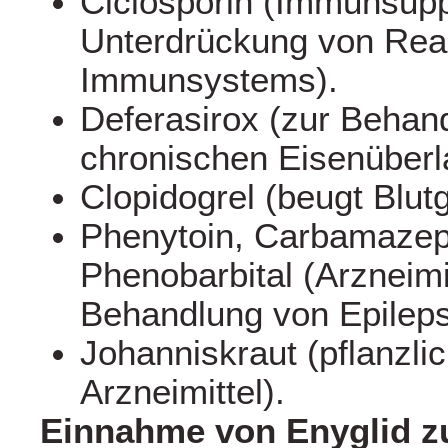
Ciclosporin (Immunsup
Unterdrückung von Rea
Immunsystems).
Deferasirox (zur Behan
chronischen Eisenüberl
Clopidogrel (beugt Blutg
Phenytoin, Carbamazep
Phenobarbital (Arzneimi
Behandlung von Epileps
Johanniskraut (pflanzli
Arzneimittel).
Einnahme von Enyglid 