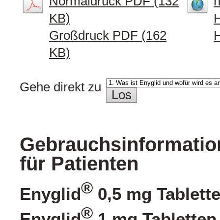
Normaldruck PDF (132
h
KB)
Großdruck PDF (162
H
KB)
Gehe direkt zu
Gebrauchsinformation
für Patienten
®
Enyglid
0,5 mg Tablett
®
Enyglid
1 mg Tabletten