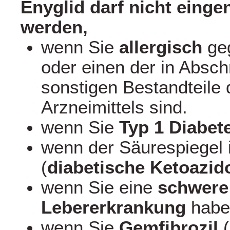
Enyglid darf nicht ein
werden,
wenn Sie
allergisch
geg
oder einen der in Absch
sonstigen Bestandteile 
Arzneimittels sind.
wenn Sie
Typ 1 Diabet
wenn der Säurespiegel i
(
diabetische Ketoazid
wenn Sie eine
schwere
Lebererkrankung
habe
wenn Sie
Gemfibrozil
(