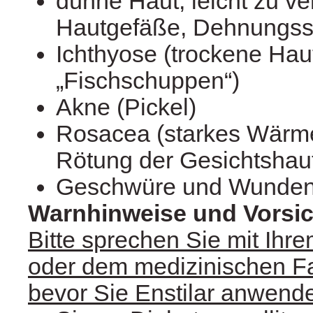
dünne Haut, leicht zu ve
Hautgefäße, Dehnungsst
Ichthyose (trockene Hau
„Fischschuppen“)
Akne (Pickel)
Rosacea (starkes Wärme
Rötung der Gesichtshau
Geschwüre und Wunde
Warnhinweise und Vors
Bitte sprechen Sie mit Ihre
oder dem medizinischen F
bevor Sie Enstilar anwend