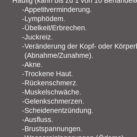
Häufig (kann bis zu 1 von 10 Behandelte
Appetitverminderung.
Lymphödem.
Übelkeit/Erbrechen.
Juckreiz.
Veränderung der Kopf- oder Körpe
(Abnahme/Zunahme).
Akne.
Trockene Haut.
Rückenschmerz.
Muskelschwäche.
Gelenkschmerzen.
Scheidenentzündung.
Ausfluss.
Brustspannungen.