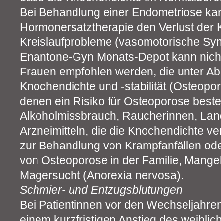
Bei Behandlung einer Endometriose kan
Hormonersatztherapie den Verlust der
Kreislaufprobleme (vasomotorische Sy
Enantone-Gyn Monats-Depot kann nich
Frauen empfohlen werden, die unter A
Knochendichte und -stabilität (Osteopor
denen ein Risiko für Osteoporose besteh
Alkoholmissbrauch, Raucherinnen, Lan
Arzneimitteln, die die Knochendichte ve
zur Behandlung von Krampfanfällen oder
von Osteoporose in der Familie, Mange
Magersucht (Anorexia nervosa).
Schmier- und Entzugsblutungen
Bei Patientinnen vor den Wechseljahre
einem kurzfristigen Anstieg des weibl