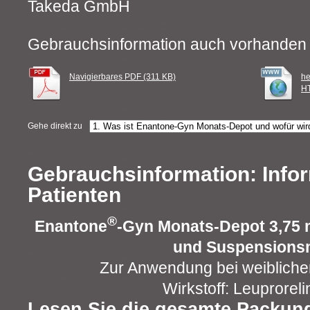
Takeda GmbH
Gebrauchsinformation auch vorhanden 
Navigierbares PDF (311 KB)
he
HT
Gehe direkt zu
Gebrauchsinformation: Infor
Patienten
®
Enantone
-Gyn Monats-Depot 3,75 
und Suspensionsm
Zur Anwendung bei weiblich
Wirkstoff: Leuproreli
Lesen Sie die gesamte Packung