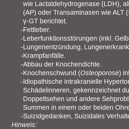
wie Lactatdehydrogenase (LDH), a
(AP) oder Transaminasen wie ALT 
γ-GT berichtet.
Fettleber.
Leberfunktionsstörungen (inkl. Gelb
Lungenentzündung, Lungenerkrank
Krampfanfälle.
Abbau der Knochendichte.
Knochenschwund (
Osteoporose
) i
Idiopathische intrakranielle Hypert
Schädelinneren, gekennzeichnet d
Doppeltsehen und andere Sehprobl
Summen in einem oder beiden Ohre
Suizidgedanken, Suizidales Verhalt
Hinweis: