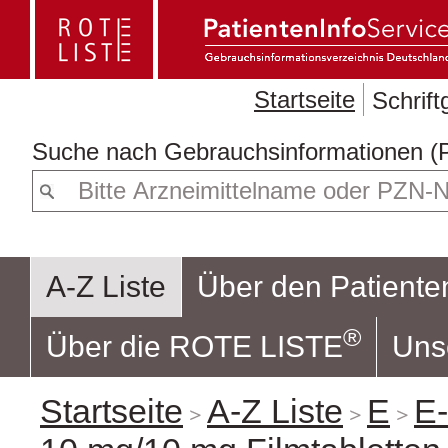
Startseite
Schrif
Suche nach
Geb
A-Z Liste
Über den Patiente
®
Über die ROTE LISTE
Uns
Startseite
A-Z Liste
E
E