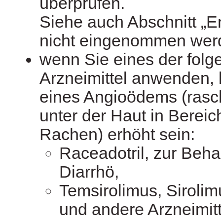
überprüfen.
Siehe auch Abschnitt „E
nicht eingenommen wer
wenn Sie eines der fol
Arzneimittel anwenden, 
eines Angioödems (ras
unter der Haut in Berei
Rachen) erhöht sein:
Raceadotril, zur Beh
Diarrhö,
Temsirolimus, Sirolim
und andere Arzneimitte