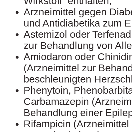
Wirkstoff“ enthalten;
Arzneimittel gegen Diabe
und Antidiabetika zum 
Astemizol oder Terfenadi
zur Behandlung von Alle
Amiodaron oder Chinidin
(Arzneimittel zur Behan
beschleunigten Herzschl
Phenytoin, Phenobarbita
Carbamazepin (Arzneimit
Behandlung einer Epilep
Rifampicin (Arzneimitte