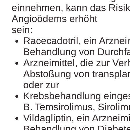
einnehmen, kann das Risik
Angioödems erhöht
sein:
Racecadotril, ein Arzneim
Behandlung von Durchfal
Arzneimittel, die zur Ve
Abstoßung von transpla
oder zur
Krebsbehandlung einges
B. Temsirolimus, Sirolim
Vildagliptin, ein Arzneimi
Behandlung von Diabete