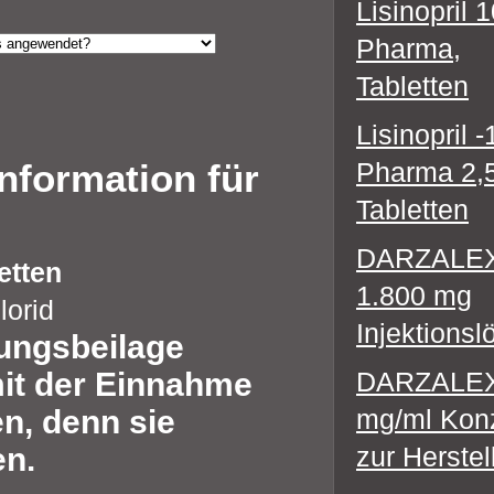
Lisinopril 
Pharma,
Tabletten
Lisinopril 
nformation für
Pharma 2,
Tabletten
DARZALE
etten
1.800 mg
lorid
Injektions
ungsbeilage
mit der Einnahme
DARZALEX
n, denn sie
mg/ml Konz
en.
zur Herstel