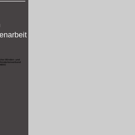
n
narbeit