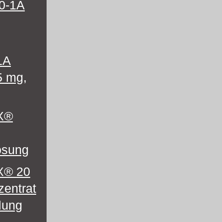
10-1A
-1A
5 mg,
X®
lösung
® 20
entrat
lung