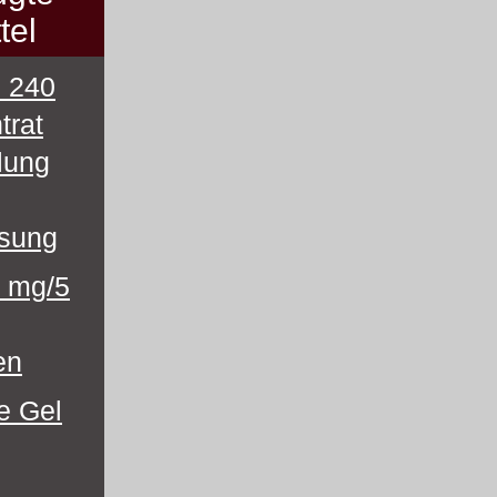
tel
 240
trat
lung
ösung
5 mg/5
en
e Gel