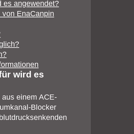
rd es angewendet?
me von EnaCanpin
?
glich?
n?
nformationen
ür wird es
n aus einem ACE-
iumkanal-Blocker
t blutdrucksenkenden