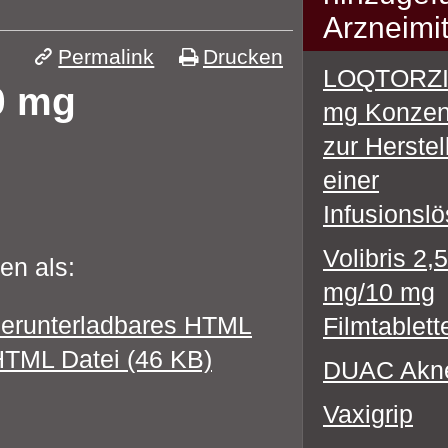
Arzneimit
Permalink
Drucken
LOQTORZI
0 mg
mg Konzen
zur Herstel
einer
Infusionsl
Volibris 2,
en als:
mg/10 mg
erunterladbares HTML
Filmtablett
TML Datei (46 KB)
DUAC Akn
Vaxigrip