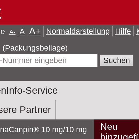
A
+
Normaldarstellung
Hilfe
öße
A
A
-
Gebrauchsinformationen (Packungsbeilage)
nInfo-Service
ere Partner
Neu
naCanpin® 10 mg/10 mg
hinzugef