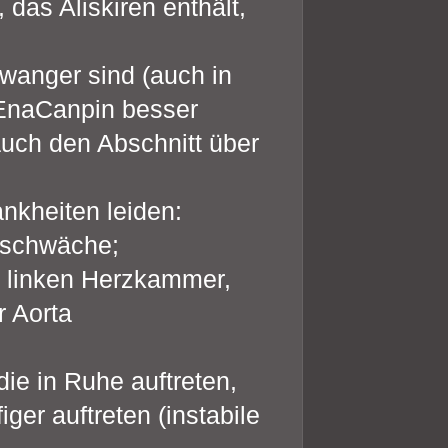
 das Aliskiren enthält,
wanger sind (auch in
 EnaCanpin besser
uch den Abschnitt über
nkheiten leiden:
lschwäche;
r linken Herzkammer,
r Aorta
ie in Ruhe auftreten,
ger auftreten (instabile