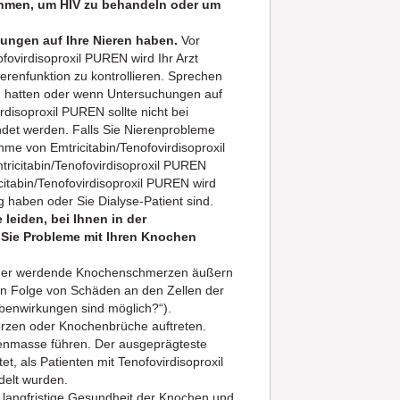
ehmen, um HIV zu behandeln oder um
kungen auf Ihre Nieren haben.
Vor
ovirdisoproxil PUREN wird Ihr Arzt
renfunktion zu kontrollieren. Sprechen
ng hatten oder wenn Untersuchungen auf
disoproxil PUREN sollte nicht bei
et werden. Falls Sie Nierenprobleme
hme von Emtricitabin/Tenofovirdisoproxil
tricitabin/Tenofovirdisoproxil PUREN
itabin/Tenofovirdisoproxil PUREN wird
 haben oder Sie Dialyse-Patient sind.
leiden, bei Ihnen in der
Sie Probleme mit Ihren Knochen
immer werdende Knochenschmerzen äußern
n Folge von Schäden an den Zellen der
ebenwirkungen sind möglich?“).
erzen oder Knochenbrüche auftreten.
henmasse führen. Der ausgeprägteste
, als Patienten mit Tenofovirdisoproxil
elt wurden.
e langfristige Gesundheit der Knochen und