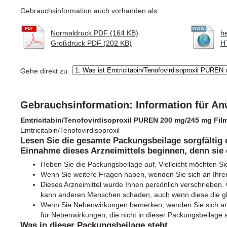
Gebrauchsinformation auch vorhanden als:
Normaldruck PDF (164 KB)
h
Großdruck PDF (202 KB)
H
Gehe direkt zu
Gebrauchsinformation: Information für A
Emtricitabin/Tenofovirdisoproxil PUREN 200 mg/245 mg Film
Emtricitabin/Tenofovirdisoproxil
Lesen Sie die gesamte Packungsbeilage sorgfältig 
Einnahme dieses Arzneimittels beginnen, denn sie 
Heben Sie die Packungsbeilage auf. Vielleicht möchten Si
Wenn Sie weitere Fragen haben, wenden Sie sich an Ihren
Dieses Arzneimittel wurde Ihnen persönlich verschrieben. G
kann anderen Menschen schaden, auch wenn diese die g
Wenn Sie Nebenwirkungen bemerken, wenden Sie sich an I
für Nebenwirkungen, die nicht in dieser Packungsbeilage 
Was in dieser Packungsbeilage steht