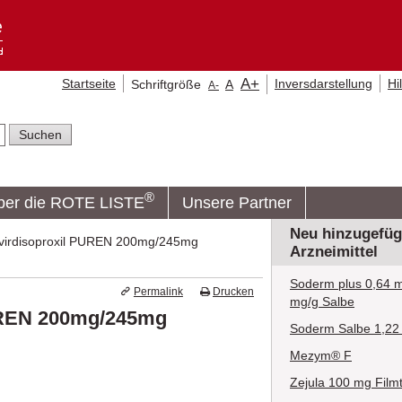
A
+
Startseite
Inversdarstellung
Hi
Schriftgröße
A
A
-
®
ber die ROTE LISTE
Unsere Partner
Neu hinzugefüg
virdisoproxil PUREN 200mg/245mg
Arzneimittel
Soderm plus 0,64 m
Permalink
Drucken
mg/g Salbe
UREN 200mg/245mg
Soderm Salbe 1,22
Mezym® F
Zejula 100 mg Filmt