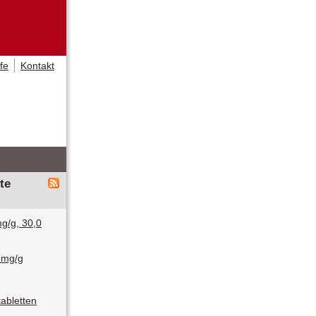
lfe
Kontakt
te
g/g, 30,0
 mg/g
abletten