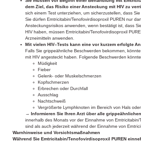
Sie müssen vor Beginn einer Behandlung mit Emtricit
dem Ziel, das Risiko einer Ansteckung mit HIV zu verr
sich einem Test unterziehen, um sicherzustellen, dass Sie
Sie dürfen Emtricitabin/Tenofovirdisoproxil PUREN nur da
Ansteckungsrisikos anwenden, wenn bestätigt ist, dass Sie
HIV haben, müssen Emtricitabin/Tenofovirdisoproxil PURE
Arzneimitteln anwenden.
Mit vielen HIV–Tests kann eine vor kurzem erfolgte 
Falls Sie grippeähnliche Beschwerden bekommen, könnte 
mit HIV angesteckt haben. Folgende Beschwerden könnten
Müdigkeit
Fieber
Gelenk- oder Muskelschmerzen
Kopfschmerzen
Erbrechen oder Durchfall
Ausschlag
Nachtschweiß
Vergrößerte Lymphknoten im Bereich von Hals oder
→ Informieren Sie Ihren Arzt über alle grippeähnlich
innerhalb des Monats vor der Einnahme von Emtricitabin/
sind als auch jederzeit während der Einnahme von Emtrici
Warnhinweise und Vorsichtsmaßnahmen
Während Sie Emtricitabin/Tenofovirdisoproxil PUREN einn