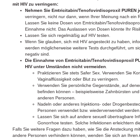
mit HIV zu verringern:
Nehmen Sie Emtricitabin/Tenofovirdisoproxil PUREN j
verringern, nicht nur dann, wenn Ihrer Meinung nach ein Ri
Lassen Sie keine Dosen von Emtricitabin/Tenofovirdisopr
Einnahme nicht. Das Auslassen von Dosen könnte Ihr Risi
Lassen Sie sich regelmäßig auf HIV testen.
Wenn Sie glauben, sich mit HIV angesteckt zu haben, inf
werden möglicherweise weitere Tests durchgeführt, um sic
negativ sind.
Die Einnahme von Emtricitabin/Tenofovirdisoproxil P
HIV unter Umständen nicht vermeiden
.
Praktizieren Sie stets Safer Sex. Verwenden Sie 
Vaginalflüssigkeit oder Blut zu verringern.
Verwenden Sie persönliche Gegenstände, auf denen 
befinden können – beispielsweise Zahnbürsten und
anderen Personen.
Nadeln oder anderes Injektions- oder Drogenbeste
Personen verwendet bzw. wiederverwendet werden
Lassen Sie sich auf andere sexuell übertragbare Inf
Gonorrhoe testen. Solche Infektionen erleichtern di
Falls Sie weitere Fragen dazu haben, wie Sie die Ansteckung mi
andere Personen verhindern können, wenden Sie sich an Ihren A