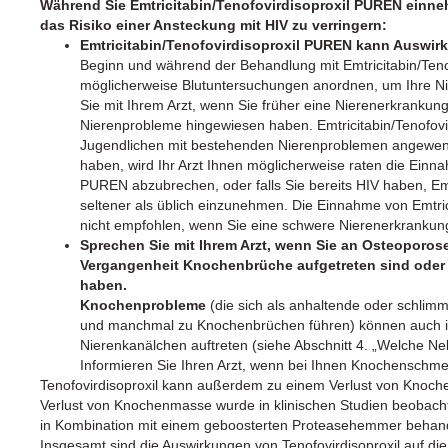
Während Sie Emtricitabin/Tenofovirdisoproxil PUREN einn
das Risiko einer Ansteckung mit HIV zu verringern:
Emtricitabin/Tenofovirdisoproxil PUREN kann Auswir
Beginn und während der Behandlung mit Emtricitabin/Tenof
möglicherweise Blutuntersuchungen anordnen, um Ihre Nie
Sie mit Ihrem Arzt, wenn Sie früher eine Nierenerkranku
Nierenprobleme hingewiesen haben. Emtricitabin/Tenofovir
Jugendlichen mit bestehenden Nierenproblemen angewend
haben, wird Ihr Arzt Ihnen möglicherweise raten die Einna
PUREN abzubrechen, oder falls Sie bereits HIV haben, Em
seltener als üblich einzunehmen. Die Einnahme von Emtric
nicht empfohlen, wenn Sie eine schwere Nierenerkrankung
Sprechen Sie mit Ihrem Arzt, wenn Sie an Osteoporose 
Vergangenheit Knochenbrüche aufgetreten sind oder 
haben.
Knochenprobleme
(die sich als anhaltende oder schl
und manchmal zu Knochenbrüchen führen) können auch i
Nierenkanälchen auftreten (siehe Abschnitt 4. „Welche N
Informieren Sie Ihren Arzt, wenn bei Ihnen Knochenschm
Tenofovirdisoproxil kann außerdem zu einem Verlust von Knoc
Verlust von Knochenmasse wurde in klinischen Studien beobachtet
in Kombination mit einem geboosterten Proteasehemmer behand
Insgesamt sind die Auswirkungen von Tenofovirdisoproxil auf di