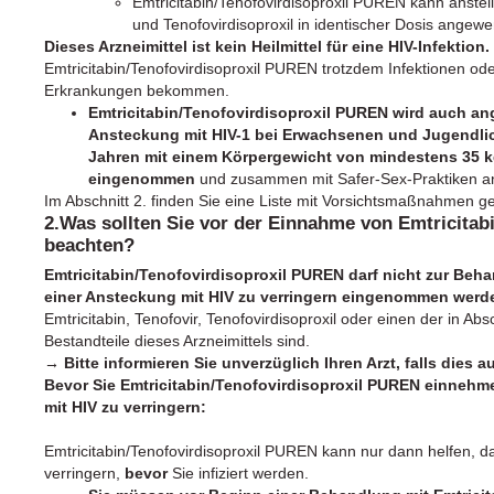
Emtricitabin/Tenofovirdisoproxil PUREN kann anstell
und Tenofovirdisoproxil in identischer Dosis angew
Dieses Arzneimittel ist kein Heilmittel für eine HIV-Infektion.
Emtricitabin/Tenofovirdisoproxil PUREN trotzdem Infektionen o
Erkrankungen bekommen.
Emtricitabin/Tenofovirdisoproxil PUREN wird auch an
Ansteckung mit HIV-1 bei Erwachsenen und Jugendlich
Jahren mit einem Körpergewicht von mindestens 35 kg 
eingenommen
und zusammen mit Safer-Sex-Praktiken 
Im Abschnitt 2. finden Sie eine Liste mit Vorsichtsmaßnahmen ge
2.Was sollten Sie vor der Einnahme von Emtricita
beachten?
Emtricitabin/Tenofovirdisoproxil PUREN darf nicht zur Beh
einer Ansteckung mit HIV zu verringern eingenommen werde
Emtricitabin, Tenofovir, Tenofovirdisoproxil oder einen der in Ab
Bestandteile dieses Arzneimittels sind.
→ Bitte informieren Sie unverzüglich Ihren Arzt, falls dies auf
Bevor Sie Emtricitabin/Tenofovirdisoproxil PUREN einnehm
mit HIV zu verringern:
Emtricitabin/Tenofovirdisoproxil PUREN kann nur dann helfen, d
verringern,
bevor
Sie infiziert werden.