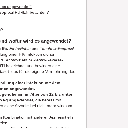
rd es angewendet?
disoproxil PUREN beachten?
n?
 und wofür wird es angewendet?
offe:
Emtricitabin
und
Tenofovirdisoproxil
.
ung einer HIV-Infektion dienen.
d Tenofovir ein
Nukleotid-Reverse-
RTI bezeichnet und bewirken eine
tase), das für die eigene Vermehrung des
ndlung einer Infektion mit dem
senen angewendet.
gendlichen im Alter von 12 bis unter
35 kg angewendet,
die bereits mit
n diese Arzneimittel nicht mehr wirksam
in Kombination mit anderen Arzneimitteln
rden.