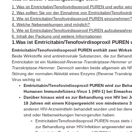
1. Was ist Emtricitabin/Tenofovirdisoproxil PUREN und wofür wi
2. Was sollten Sie vor der Einnahme von Emtricitabin/Tenofovir
3. Wie ist Emtricitabin/Tenofovirdisoproxil PUREN einzunehmen?
4. Welche Nebenwirkungen sind möglich?
5. Wie ist Emtricitabin/Tenofovirdisoproxil PUREN aufzubewahre
6. Inhalt der Packung und weitere Informationen
1.Was ist Emtricitabin/Tenofovirdisoproxil PUREN
Emtricitabin/Tenofovirdisoproxil PUREN enthält zwei Wirkst
Beide Wirkstoffe sind
antiretrovirale
Substanzen, die zur Behandl
Emtricitabin ist ein
Nukleosid-Reverse-Transkriptase-Hemmer
un
Transkriptase-Hemmer
. Dennoch werden beide allgemein als N
Störung der normalen Aktivität eines Enzyms (Reverse Transkrip
Virus wichtig ist.
Emtricitabin/Tenofovirdisoproxil PUREN wird zur Beha
Humanen Immundefizienz-Virus 1 (HIV-1) bei Erwach
Darüber hinaus wird es zur Behandlung von HIV bei Ju
18 Jahren mit einem Körpergewicht von mindestens 
anderen HIV-Arzneimitteln behandelt wurden und bei dene
sind oder Nebenwirkungen hervorgerufen haben.
Emtricitabin/Tenofovirdisoproxil PUREN muss stets 
zur Behandlung einer HIV-Infektion angewendet we