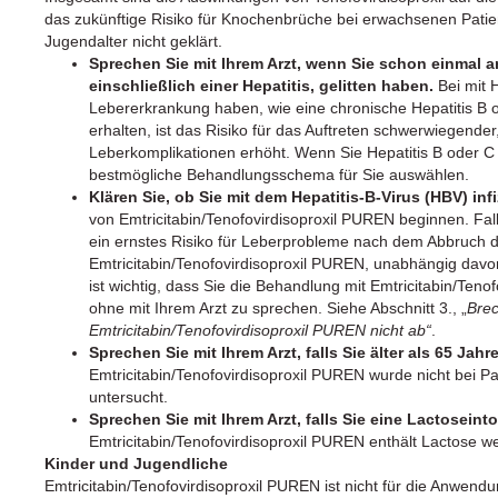
das zukünftige Risiko für Knochenbrüche bei erwachsenen Patie
Jugendalter nicht geklärt.
Sprechen Sie mit Ihrem Arzt, wenn Sie schon einmal a
einschließlich einer Hepatitis, gelitten haben.
Bei mit H
Lebererkrankung haben, wie eine chronische Hepatitis B od
erhalten, ist das Risiko für das Auftreten schwerwiegender
Leberkomplikationen erhöht. Wenn Sie Hepatitis B oder C h
bestmögliche Behandlungsschema für Sie auswählen.
Klären Sie, ob Sie mit dem Hepatitis-B-Virus (HBV) infi
von Emtricitabin/Tenofovirdisoproxil PUREN beginnen. Fall
ein ernstes Risiko für Leberprobleme nach dem Abbruch
Emtricitabin/Tenofovirdisoproxil PUREN, unabhängig davo
ist wichtig, dass Sie die Behandlung mit Emtricitabin/Ten
ohne mit Ihrem Arzt zu sprechen. Siehe Abschnitt 3., „
Brec
Emtricitabin/Tenofovirdisoproxil PUREN nicht ab“
.
Sprechen Sie mit Ihrem Arzt, falls Sie älter als 65 Jahr
Emtricitabin/Tenofovirdisoproxil PUREN wurde nicht bei Pa
untersucht.
Sprechen Sie mit Ihrem Arzt, falls Sie eine Lactosein
Emtricitabin/Tenofovirdisoproxil PUREN enthält Lactose wei
Kinder und Jugendliche
Emtricitabin/Tenofovirdisoproxil PUREN ist nicht für die Anwend