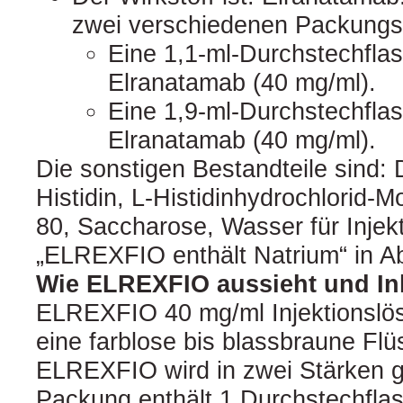
zwei verschiedenen Packungsg
Eine 1,1-ml-Durchstechfla
Elranatamab (40 mg/ml).
Eine 1,9-ml-Durchstechfla
Elranatamab (40 mg/ml).
Die sonstigen Bestandteile sind: 
Histidin, L-Histidinhydrochlorid-
80, Saccharose, Wasser für Injek
„ELREXFIO enthält Natrium“ in Ab
Wie ELREXFIO aussieht und In
ELREXFIO 40 mg/ml Injektionslösu
eine farblose bis blassbraune Flüs
ELREXFIO wird in zwei Stärken ge
Packung enthält 1 Durchstechfla