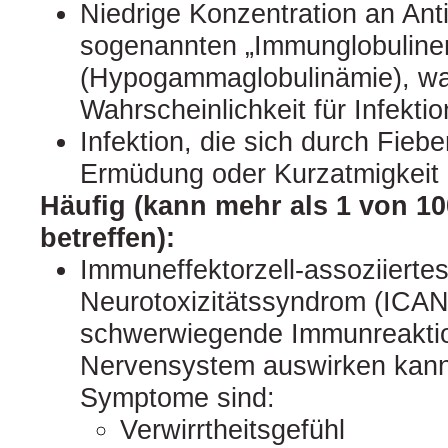
Niedrige Konzentration an Ant
sogenannten „Immunglobulinen
(Hypogammaglobulinämie), wa
Wahrscheinlichkeit für Infekt
Infektion, die sich durch Fieber
Ermüdung oder Kurzatmigkeit
Häufig (kann mehr als 1 von 1
betreffen):
Immuneffektorzell-assoziierte
Neurotoxizitätssyndrom (ICAN
schwerwiegende Immunreaktion
Nervensystem auswirken kann.
Symptome sind:
Verwirrtheitsgefühl