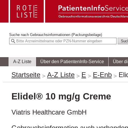
Suche nach
Gebrauchsinformationen (Packungsbeilage)
A-Z Liste
Über den PatientenInfo-Service
Über d
Startseite
A-Z Liste
E
E-Enb
El
Elidel® 10 mg/g Creme
Viatris Healthcare GmbH
Gebrauchsinformation auch vorhanden 