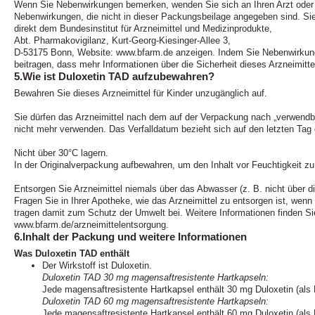
Wenn Sie Nebenwirkungen bemerken, wenden Sie sich an Ihren Arzt oder A
Nebenwirkungen, die nicht in dieser Packungsbeilage angegeben sind. S
direkt dem Bundesinstitut für Arzneimittel und Medizinprodukte,
Abt. Pharmakovigilanz, Kurt-Georg-Kiesinger-Allee 3,
D-53175 Bonn, Website: www.bfarm.de anzeigen. Indem Sie Nebenwirkun
beitragen, dass mehr Informationen über die Sicherheit dieses Arzneimitte
5.Wie ist Duloxetin TAD aufzubewahren?
Bewahren Sie dieses Arzneimittel für Kinder unzugänglich auf.
Sie dürfen das Arzneimittel nach dem auf der Verpackung nach „verwendb
nicht mehr verwenden. Das Verfalldatum bezieht sich auf den letzten Ta
Nicht über 30°C lagern.
In der Originalverpackung aufbewahren, um den Inhalt vor Feuchtigkeit z
Entsorgen Sie Arzneimittel niemals über das Abwasser (z. B. nicht über d
Fragen Sie in Ihrer Apotheke, wie das Arzneimittel zu entsorgen ist, wen
tragen damit zum Schutz der Umwelt bei. Weitere Informationen finden Si
www.bfarm.de/arzneimittelentsorgung.
6.Inhalt der Packung und weitere Informationen
Was Duloxetin TAD enthält
Der Wirkstoff ist Duloxetin.
Duloxetin TAD 30 mg magensaftresistente Hartkapseln:
Jede magensaftresistente Hartkapsel enthält 30 mg Duloxetin (als 
Duloxetin TAD 60 mg magensaftresistente Hartkapseln:
Jede magensaftresistente Hartkapsel enthält 60 mg Duloxetin (als 