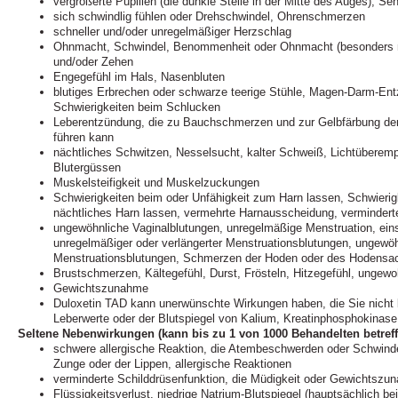
vergrößerte Pupillen (die dunkle Stelle in der Mitte des Auges), S
sich schwindlig fühlen oder Drehschwindel, Ohrenschmerzen
schneller und/oder unregelmäßiger Herzschlag
Ohnmacht, Schwindel, Benommenheit oder Ohnmacht (besonders n
und/oder Zehen
Engegefühl im Hals, Nasenbluten
blutiges Erbrechen oder schwarze teerige Stühle, Magen-Darm-En
Schwierigkeiten beim Schlucken
Leberentzündung, die zu Bauchschmerzen und zur Gelbfärbung de
führen kann
nächtliches Schwitzen, Nesselsucht, kalter Schweiß, Lichtüberempf
Blutergüssen
Muskelsteifigkeit und Muskelzuckungen
Schwierigkeiten beim oder Unfähigkeit zum Harn lassen, Schwierig
nächtliches Harn lassen, vermehrte Harnausscheidung, vermindert
ungewöhnliche Vaginalblutungen, unregelmäßige Menstruation, eins
unregelmäßiger oder verlängerter Menstruationsblutungen, ungewö
Menstruationsblutungen, Schmerzen der Hoden oder des Hodensa
Brustschmerzen, Kältegefühl, Durst, Frösteln, Hitzegefühl, ungew
Gewichtszunahme
Duloxetin TAD kann unerwünschte Wirkungen haben, die Sie nicht 
Leberwerte oder der Blutspiegel von Kalium, Kreatinphosphokinase,
Seltene Nebenwirkungen (kann bis zu 1 von 1000 Behandelten betreff
schwere allergische Reaktion, die Atembeschwerden oder Schwinde
Zunge oder der Lippen, allergische Reaktionen
verminderte Schilddrüsenfunktion, die Müdigkeit oder Gewichtsz
Flüssigkeitsverlust, niedrige Natrium-Blutspiegel (hauptsächlich bei