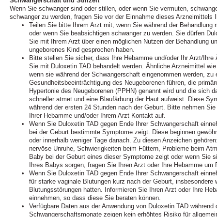
Schwangerschaft und Stillzeit
Wenn Sie schwanger sind oder stillen, oder wenn Sie vermuten, schwange
schwanger zu werden, fragen Sie vor der Einnahme dieses Arzneimittels I
Teilen Sie bitte Ihrem Arzt mit, wenn Sie während der Behandlung
oder wenn Sie beabsichtigen schwanger zu werden. Sie dürfen Du
Sie mit Ihrem Arzt über einen möglichen Nutzen der Behandlung und
ungeborenes Kind gesprochen haben.
Bitte stellen Sie sicher, dass Ihre Hebamme und/oder Ihr Arzt/Ihre 
Sie mit Duloxetin TAD behandelt werden. Ähnliche Arzneimittel wi
wenn sie während der Schwangerschaft eingenommen werden, zu e
Gesundheitsbeeinträchtigung des Neugeborenen führen, die primäre
Hypertonie des Neugeborenen (PPHN) genannt wird und die sich da
schneller atmet und eine Blaufärbung der Haut aufweist. Diese S
während der ersten 24 Stunden nach der Geburt. Bitte nehmen Sie i
Ihrer Hebamme und/oder Ihrem Arzt Kontakt auf.
Wenn Sie Duloxetin TAD gegen Ende Ihrer Schwangerschaft einneh
bei der Geburt bestimmte Symptome zeigt. Diese beginnen gewöhnl
oder innerhalb weniger Tage danach. Zu diesen Anzeichen gehören: 
nervöse Unruhe, Schwierigkeiten beim Füttern, Probleme beim Atm
Baby bei der Geburt eines dieser Symptome zeigt oder wenn Sie 
Ihres Babys sorgen, fragen Sie Ihren Arzt oder Ihre Hebamme um 
Wenn Sie Duloxetin TAD gegen Ende Ihrer Schwangerschaft einneh
für starke vaginale Blutungen kurz nach der Geburt, insbesondere 
Blutungsstörungen hatten. Informieren Sie Ihren Arzt oder Ihre H
einnehmen, so dass diese Sie beraten können.
Verfügbare Daten aus der Anwendung von Duloxetin TAD während de
Schwangerschaftsmonate zeigen kein erhöhtes Risiko für allgemei