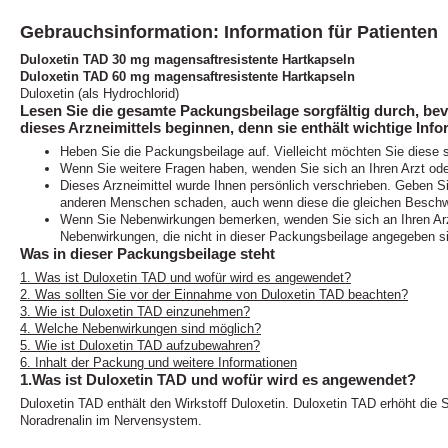
Gebrauchsinformation: Information für Patienten
Duloxetin TAD 30 mg magensaftresistente Hartkapseln
Duloxetin TAD 60 mg magensaftresistente Hartkapseln
Duloxetin (als Hydrochlorid)
Lesen Sie die gesamte Packungsbeilage sorgfältig durch, be
dieses Arzneimittels beginnen, denn sie enthält wichtige Info
Heben Sie die Packungsbeilage auf. Vielleicht möchten Sie diese 
Wenn Sie weitere Fragen haben, wenden Sie sich an Ihren Arzt ode
Dieses Arzneimittel wurde Ihnen persönlich verschrieben. Geben Sie
anderen Menschen schaden, auch wenn diese die gleichen Beschw
Wenn Sie Nebenwirkungen bemerken, wenden Sie sich an Ihren Arzt 
Nebenwirkungen, die nicht in dieser Packungsbeilage angegeben si
Was in dieser Packungsbeilage steht
1. Was ist Duloxetin TAD und wofür wird es angewendet?
2. Was sollten Sie vor der Einnahme von Duloxetin TAD beachten?
3. Wie ist Duloxetin TAD einzunehmen?
4. Welche Nebenwirkungen sind möglich?
5. Wie ist Duloxetin TAD aufzubewahren?
6. Inhalt der Packung und weitere Informationen
1.Was ist Duloxetin TAD und wofür wird es angewendet?
Duloxetin TAD enthält den Wirkstoff Duloxetin. Duloxetin TAD erhöht die 
Noradrenalin im Nervensystem.