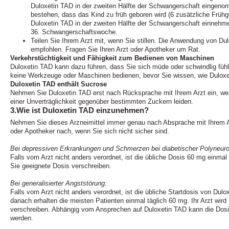
Duloxetin TAD in der zweiten Hälfte der Schwangerschaft eingenom
bestehen, dass das Kind zu früh geboren wird (6 zusätzliche Frühg
Duloxetin TAD in der zweiten Hälfte der Schwangerschaft einnehm
36. Schwangerschaftswoche.
Teilen Sie Ihrem Arzt mit, wenn Sie stillen. Die Anwendung von Dulox
empfohlen. Fragen Sie Ihren Arzt oder Apotheker um Rat.
Verkehrstüchtigkeit und Fähigkeit zum Bedienen von Maschinen
Duloxetin TAD kann dazu führen, dass Sie sich müde oder schwindlig fühl
keine Werkzeuge oder Maschinen bedienen, bevor Sie wissen, wie Duloxet
Duloxetin TAD enthält Sucrose
Nehmen Sie Duloxetin TAD erst nach Rücksprache mit Ihrem Arzt ein, wen
einer Unverträglichkeit gegenüber bestimmten Zuckern leiden.
3.Wie ist Duloxetin TAD einzunehmen?
Nehmen Sie dieses Arzneimittel immer genau nach Absprache mit Ihrem Ar
oder Apotheker nach, wenn Sie sich nicht sicher sind.
Bei depressiven Erkrankungen und Schmerzen bei diabetischer Polyneuro
Falls vom Arzt nicht anders verordnet, ist die übliche Dosis 60 mg einmal tä
Sie geeignete Dosis verschreiben.
Bei generalisierter Angststörung:
Falls vom Arzt nicht anders verordnet, ist die übliche Startdosis von Dul
danach erhalten die meisten Patienten einmal täglich 60 mg. Ihr Arzt wird
verschreiben. Abhängig vom Ansprechen auf Duloxetin TAD kann die Dosi
werden.