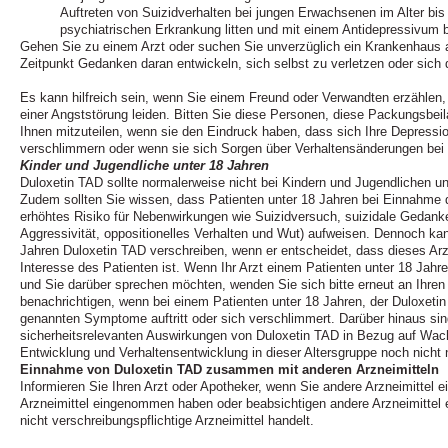
Auftreten von Suizidverhalten bei jungen Erwachsenen im Alter bis 
psychiatrischen Erkrankung litten und mit einem Antidepressivum 
Gehen Sie zu einem Arzt oder suchen Sie unverzüglich ein Krankenhaus 
Zeitpunkt Gedanken daran entwickeln, sich selbst zu verletzen oder sic
Es kann hilfreich sein, wenn Sie einem Freund oder Verwandten erzählen,
einer Angststörung leiden. Bitten Sie diese Personen, diese Packungsbeil
Ihnen mitzuteilen, wenn sie den Eindruck haben, dass sich Ihre Depress
verschlimmern oder wenn sie sich Sorgen über Verhaltensänderungen bei
Kinder und Jugendliche unter 18 Jahren
Duloxetin TAD sollte normalerweise nicht bei Kindern und Jugendlichen 
Zudem sollten Sie wissen, dass Patienten unter 18 Jahren bei Einnahme d
erhöhtes Risiko für Nebenwirkungen wie Suizidversuch, suizidale Gedank
Aggressivität, oppositionelles Verhalten und Wut) aufweisen. Dennoch kan
Jahren Duloxetin TAD verschreiben, wenn er entscheidet, dass dieses Arz
Interesse des Patienten ist. Wenn Ihr Arzt einem Patienten unter 18 Jahr
und Sie darüber sprechen möchten, wenden Sie sich bitte erneut an Ihren A
benachrichtigen, wenn bei einem Patienten unter 18 Jahren, der Duloxeti
genannten Symptome auftritt oder sich verschlimmert. Darüber hinaus sind
sicherheitsrelevanten Auswirkungen von Duloxetin TAD in Bezug auf Wac
Entwicklung und Verhaltensentwicklung in dieser Altersgruppe noch nich
Einnahme von Duloxetin TAD zusammen mit anderen Arzneimitteln
Informieren Sie Ihren Arzt oder Apotheker, wenn Sie andere Arzneimittel 
Arzneimittel eingenommen haben oder beabsichtigen andere Arzneimitte
nicht verschreibungspflichtige Arzneimittel handelt.