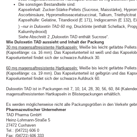
Die sonstigen Bestandteile sind:
Kapselinhalt:
Zucker-Stärke-Pellets (Sucrose, Maisstärke), Hypro
Ascorbinsäure, Hypromelloseacetatsuccinat, Talkum, Triethylcitrat 
Kapselhülle:
Gelatine, Titandioxid (E 171), Indigocarmin (E 132), Ei
) –
nur in Duloxetin TAD 60 mg
, Drucktinte (enthält Schellack, Propy
Kaliumhydroxid)
Siehe Abschnitt 2 „Duloxetin TAD enthält Sucrose“.
Wie Duloxetin TAD aussieht und Inhalt der Packung
30 mg magensaftresistente Hartkapseln:
Weiße bis leicht gefärbte Pellets
(Kapsellänge: ca. 16 mm). Das Kapselunterteil ist weiß und das Kapselob
Kapselunterteil findet sich der schwarze Aufdruck 30.
60 mg magensaftresistente Hartkapseln:
Weiße bis leicht gefärbte Pellets
(Kapsellänge: ca. 19 mm). Das Kapselunterteil ist gelbgrün und das Kapse
Kapselunterteil findet sich der schwarze Aufdruck 60.
Duloxetin TAD ist in Packungen mit 7, 10, 14, 28, 30, 56, 60, 84 (Kalend
magensaftresistenten Hartkapseln in Blisterpackungen erhältlich.
Es werden möglicherweise nicht alle Packungsgrößen in den Verkehr gebr
Pharmazeutischer Unternehmer
TAD Pharma GmbH
Heinz-Lohmann-Straße 5
27472 Cuxhaven
Tel.: (04721) 606 0
Fax: (04721) 606 333