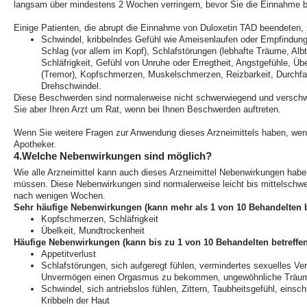
langsam über mindestens 2 Wochen verringern, bevor Sie die Einnahme 
Einige Patienten, die abrupt die Einnahme von Duloxetin TAD beendeten
Schwindel, kribbelndes Gefühl wie Ameisenlaufen oder Empfindung
Schlag (vor allem im Kopf), Schlafstörungen (lebhafte Träume, Albt
Schläfrigkeit, Gefühl von Unruhe oder Erregtheit, Angstgefühle, Übe
(Tremor), Kopfschmerzen, Muskelschmerzen, Reizbarkeit, Durchfa
Drehschwindel.
Diese Beschwerden sind normalerweise nicht schwerwiegend und verschwi
Sie aber Ihren Arzt um Rat, wenn bei Ihnen Beschwerden auftreten.
Wenn Sie weitere Fragen zur Anwendung dieses Arzneimittels haben, wend
Apotheker.
4.Welche Nebenwirkungen sind möglich?
Wie alle Arzneimittel kann auch dieses Arzneimittel Nebenwirkungen haben
müssen. Diese Nebenwirkungen sind normalerweise leicht bis mittelschwe
nach wenigen Wochen.
Sehr häufige Nebenwirkungen (kann mehr als 1 von 10 Behandelten b
Kopfschmerzen, Schläfrigkeit
Übelkeit, Mundtrockenheit
Häufige Nebenwirkungen (kann bis zu 1 von 10 Behandelten betreffen
Appetitverlust
Schlafstörungen, sich aufgeregt fühlen, vermindertes sexuelles Ve
Unvermögen einen Orgasmus zu bekommen, ungewöhnliche Träu
Schwindel, sich antriebslos fühlen, Zittern, Taubheitsgefühl, einsch
Kribbeln der Haut