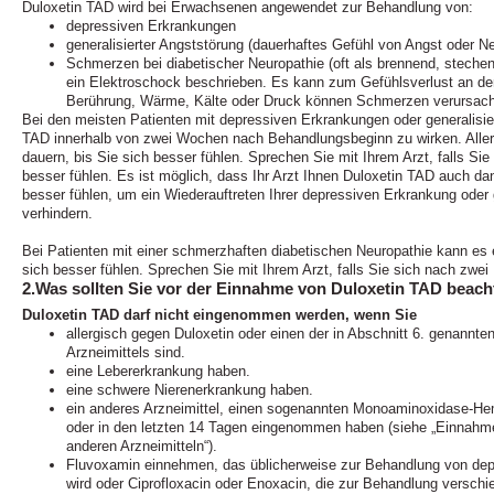
Duloxetin TAD wird bei Erwachsenen angewendet zur Behandlung von:
depressiven Erkrankungen
generalisierter Angststörung (dauerhaftes Gefühl von Angst oder Ne
Schmerzen bei diabetischer Neuropathie (oft als brennend, stechen
ein Elektroschock beschrieben. Es kann zum Gefühlsverlust an de
Berührung, Wärme, Kälte oder Druck können Schmerzen verursac
Bei den meisten Patienten mit depressiven Erkrankungen oder generalisie
TAD innerhalb von zwei Wochen nach Behandlungsbeginn zu wirken. Aller
dauern, bis Sie sich besser fühlen. Sprechen Sie mit Ihrem Arzt, falls Si
besser fühlen. Es ist möglich, dass Ihr Arzt Ihnen Duloxetin TAD auch da
besser fühlen, um ein Wiederauftreten Ihrer depressiven Erkrankung oder 
verhindern.
Bei Patienten mit einer schmerzhaften diabetischen Neuropathie kann es 
sich besser fühlen. Sprechen Sie mit Ihrem Arzt, falls Sie sich nach zwei
2.Was sollten Sie vor der Einnahme von Duloxetin TAD beac
Duloxetin TAD darf nicht eingenommen werden, wenn Sie
allergisch gegen Duloxetin oder einen der in Abschnitt 6. genannte
Arzneimittels sind.
eine Lebererkrankung haben.
eine schwere Nierenerkrankung haben.
ein anderes Arzneimittel, einen sogenannten Monoaminoxidase
oder in den letzten 14 Tagen eingenommen haben (siehe „Einnah
anderen Arzneimitteln“).
Fluvoxamin einnehmen, das üblicherweise zur Behandlung von de
wird oder Ciprofloxacin oder Enoxacin, die zur Behandlung versch