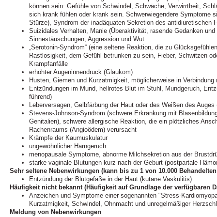
können sein: Gefühle von Schwindel, Schwäche, Verwirrtheit, Schläf
sich krank fühlen oder krank sein. Schwerwiegendere Symptome s
Stürze), Syndrom der inadäquaten Sekretion des antidiuretischen
Suizidales Verhalten, Manie (Überaktivität, rasende Gedanken und 
Sinnestäuschungen, Aggression und Wut
„Serotonin-Syndrom“ (eine seltene Reaktion, die zu Glücksgefühle
Rastlosigkeit, dem Gefühl betrunken zu sein, Fieber, Schwitzen od
Krampfanfälle
erhöhter Augeninnendruck (Glaukom)
Husten, Giemen und Kurzatmigkeit, möglicherweise in Verbindung 
Entzündungen im Mund, hellrotes Blut im Stuhl, Mundgeruch, Entz
führend)
Leberversagen, Gelbfärbung der Haut oder des Weißen des Auges 
Stevens-Johnson-Syndrom (schwere Erkrankung mit Blasenbildung
Genitalien), schwere allergische Reaktion, die ein plötzliches Ans
Rachenraums (Angioödem) verursacht
Krämpfe der Kaumuskulatur
ungewöhnlicher Harngeruch
menopausale Symptome, abnorme Milchsekretion aus der Brustdr
starke vaginale Blutungen kurz nach der Geburt (postpartale Hämor
Sehr seltene Nebenwirkungen (kann bis zu 1 von 10.000 Behandelten 
Entzündung der Blutgefäße in der Haut (kutane Vaskulitis)
Häufigkeit nicht bekannt (Häufigkeit auf Grundlage der verfügbaren D
Anzeichen und Symptome einer sogenannten "Stress-Kardiomyopat
Kurzatmigkeit, Schwindel, Ohnmacht und unregelmäßiger Herzsch
Meldung von Nebenwirkungen