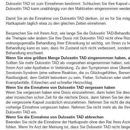
Duloxetin TAD ist zum Einnehmen bestimmt. Schlucken Sie Ihre Kapsel 
Duloxetin TAD kann unabhängig von den Mahlzeiten eingenommen werde
Damit Sie an die Einnahme von Duloxetin TAD denken, ist es für Sie mögl
Hartkapseln täglich etwa zu den gleichen Zeiten einnehmen.
Besprechen Sie mit Ihrem Arzt, wie lange Sie die Duloxetin TAD-Behandl
die Therapie oder ändern Sie Ihre Dosis mit Duloxetin TAD nicht ohne Rü
ordnungsgemäße Behandlung Ihrer Erkrankung ist wichtig, um Ihnen zu he
Behandlung kann es sein, dass Ihr Zustand sich nicht verbessert, sondern
Behandlung erschwert.
Wenn Sie eine größere Menge Duloxetin TAD eingenommen haben, al
Sollten Sie mehr Duloxetin TAD als vorgesehen eingenommen haben, setze
Ihrem Arzt oder Apotheker in Verbindung. Zu den Symptomen einer Überdo
Serotonin-Syndrom (eine seltene Reaktion, die zu Glücksgefühlen, Benom
Rastlosigkeit, dem Gefühl betrunken zu sein, Fieber, Schwitzen oder stei
Krampfanfälle, Erbrechen und schneller Herzschlag.
Wenn Sie die Einnahme von Duloxetin TAD vergessen haben
Wenn Sie vergessen haben eine Dosis einzunehmen, dann holen Sie diese 
aber inzwischen schon Zeit für die nächste Dosis, dann fahren Sie bei de
die vergessene Kapsel zusätzlich einzunehmen. Nehmen Sie nicht die dop
vorherige Einnahme vergessen haben. Nehmen Sie nicht mehr als die Ih
Duloxetin TAD ein.
Wenn Sie die Einnahme von Duloxetin TAD abbrechen
Beenden Sie nicht die Einnahme der Hartkapseln ohne den Rat Ihres Arzt
fühlen. Wenn Ihr Arzt der Meinung ist, dass Sie Duloxetin TAD nicht länge