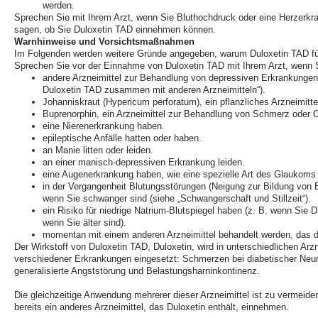
werden.
Sprechen Sie mit Ihrem Arzt, wenn Sie Bluthochdruck oder eine Herzerkra
sagen, ob Sie Duloxetin TAD einnehmen können.
Warnhinweise und Vorsichtsmaßnahmen
Im Folgenden werden weitere Gründe angegeben, warum Duloxetin TAD für 
Sprechen Sie vor der Einnahme von Duloxetin TAD mit Ihrem Arzt, wenn 
andere Arzneimittel zur Behandlung von depressiven Erkrankunge
Duloxetin TAD zusammen mit anderen Arzneimitteln“).
Johanniskraut (Hypericum perforatum), ein pflanzliches Arzneimitt
Buprenorphin, ein Arzneimittel zur Behandlung von Schmerz oder 
eine Nierenerkrankung haben.
epileptische Anfälle hatten oder haben.
an Manie litten oder leiden.
an einer manisch-depressiven Erkrankung leiden.
eine Augenerkrankung haben, wie eine spezielle Art des Glaukoms 
in der Vergangenheit Blutungsstörungen (Neigung zur Bildung von 
wenn Sie schwanger sind (siehe „Schwangerschaft und Stillzeit“).
ein Risiko für niedrige Natrium-Blutspiegel haben (z. B. wenn Sie 
wenn Sie älter sind).
momentan mit einem anderen Arzneimittel behandelt werden, das d
Der Wirkstoff von Duloxetin TAD, Duloxetin, wird in unterschiedlichen Arz
verschiedener Erkrankungen eingesetzt: Schmerzen bei diabetischer Neu
generalisierte Angststörung und Belastungsharninkontinenz.
Die gleichzeitige Anwendung mehrerer dieser Arzneimittel ist zu vermeiden
bereits ein anderes Arzneimittel, das Duloxetin enthält, einnehmen.