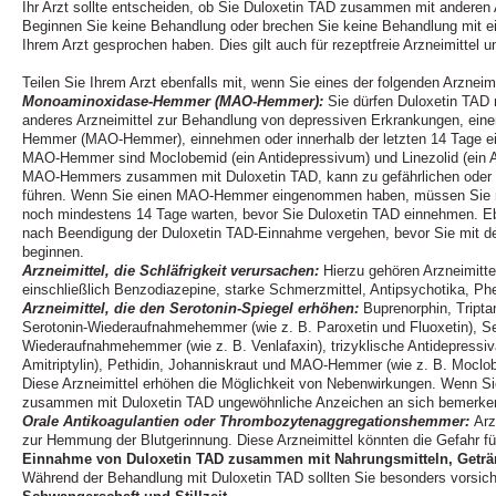
Ihr Arzt sollte entscheiden, ob Sie Duloxetin TAD zusammen mit anderen 
Beginnen Sie keine Behandlung oder brechen Sie keine Behandlung mit ei
Ihrem Arzt gesprochen haben. Dies gilt auch für rezeptfreie Arzneimittel und
Teilen Sie Ihrem Arzt ebenfalls mit, wenn Sie eines der folgenden Arzneim
Monoaminoxidase-Hemmer (MAO-Hemmer):
Sie dürfen Duloxetin TAD 
anderes Arzneimittel zur Behandlung von depressiven Erkrankungen, ei
Hemmer (MAO-Hemmer), einnehmen oder innerhalb der letzten 14 Tage e
MAO-Hemmer sind Moclobemid (ein Antidepressivum) und Linezolid (ein A
MAO-Hemmers zusammen mit Duloxetin TAD, kann zu gefährlichen oder 
führen. Wenn Sie einen MAO-Hemmer eingenommen haben, müssen Sie 
noch mindestens 14 Tage warten, bevor Sie Duloxetin TAD einnehmen. E
nach Beendigung der Duloxetin TAD-Einnahme vergehen, bevor Sie mit
beginnen.
Arzneimittel, die Schläfrigkeit verursachen:
Hierzu gehören Arzneimittel
einschließlich Benzodiazepine, starke Schmerzmittel, Antipsychotika, Phe
Arzneimittel, die den Serotonin-Spiegel erhöhen:
Buprenorphin, Tripta
Serotonin-Wiederaufnahmehemmer (wie z. B. Paroxetin und Fluoxetin), Se
Wiederaufnahmehemmer (wie z. B. Venlafaxin), trizyklische Antidepressiv
Amitriptylin), Pethidin, Johanniskraut und MAO-Hemmer (wie z. B. Moclob
Diese Arzneimittel erhöhen die Möglichkeit von Nebenwirkungen. Wenn Si
zusammen mit Duloxetin TAD ungewöhnliche Anzeichen an sich bemerken
Orale Antikoagulantien oder Thrombozytenaggregationshemmer:
Arz
zur Hemmung der Blutgerinnung. Diese Arzneimittel könnten die Gefahr fü
Einnahme von Duloxetin TAD zusammen mit Nahrungsmitteln, Geträ
Während der Behandlung mit Duloxetin TAD sollten Sie besonders vorsicht