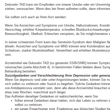
Duloxetin TAD kann ein Empfinden von innerer Unruhe oder ein Unvermögen, 
stehen, verursachen. Wenn dies bei Ihnen auftreten sollte, dann informiere
Sie sollten sich auch an Ihren Arzt wenden:
Wenn Sie Anzeichen und Symptome von Unruhe, Halluzinationen, Koordin
Herzschlag, erhöhter Körpertemperatur, schnellen Blutdruckschwankungen
Bewusstlosigkeit, Übelkeit, Erbrechen verspüren, da Sie möglicherweise
In seiner schwersten Form kann das Serotonin-Syndrom dem Malignen N
ähneln. Anzeichen und Symptome von MNS können eine Kombination aus 
Schwitzen, starker Muskelsteifheit, Verwirrtheit und erhöhten Muskelenzy
sein.
Arzneimittel wie Duloxetin TAD (so genannte SSRI/SNRI) können Sympto
verursachen (siehe Abschnitt 4). In bestimmten Fällen blieben diese Sy
Behandlung bestehen.
Suizidgedanken und Verschlechterung Ihrer Depression oder general
Wenn Sie depressiv sind oder unter Angststörungen leiden, können Sie
sich selbst zu verletzen oder Suizid zu begehen. Solche Gedanken könn
von Antidepressiva verstärkt sein, denn alle diese Arzneimittel brauchen e
etwa zwei Wochen, manchmal auch länger.
Das Auftreten derartiger Gedanken ist wahrscheinlicher, wenn Sie:
früher einmal Gedanken daran hatten, sich das Leben zu nehmen o
selbst zu verletzen.
ein junger Erwachsener sind. Ergebnisse aus klinischen Studien ha