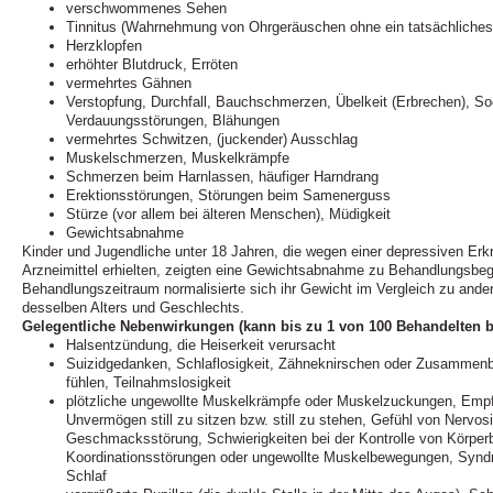
verschwommenes Sehen
Tinnitus (Wahrnehmung von Ohrgeräuschen ohne ein tatsächliche
Herzklopfen
erhöhter Blutdruck, Erröten
vermehrtes Gähnen
Verstopfung, Durchfall, Bauchschmerzen, Übelkeit (Erbrechen), S
Verdauungsstörungen, Blähungen
vermehrtes Schwitzen, (juckender) Ausschlag
Muskelschmerzen, Muskelkrämpfe
Schmerzen beim Harnlassen, häufiger Harndrang
Erektionsstörungen, Störungen beim Samenerguss
Stürze (vor allem bei älteren Menschen), Müdigkeit
Gewichtsabnahme
Kinder und Jugendliche unter 18 Jahren, die wegen einer depressiven Er
Arzneimittel erhielten, zeigten eine Gewichtsabnahme zu Behandlungsb
Behandlungszeitraum normalisierte sich ihr Gewicht im Vergleich zu ande
desselben Alters und Geschlechts.
Gelegentliche Nebenwirkungen (kann bis zu 1 von 100 Behandelten be
Halsentzündung, die Heiserkeit verursacht
Suizidgedanken, Schlaflosigkeit, Zähneknirschen oder Zusammenbe
fühlen, Teilnahmslosigkeit
plötzliche ungewollte Muskelkrämpfe oder Muskelzuckungen, Empf
Unvermögen still zu sitzen bzw. still zu stehen, Gefühl von Nervos
Geschmacksstörung, Schwierigkeiten bei der Kontrolle von Körper
Koordinationsstörungen oder ungewollte Muskelbewegungen, Syndr
Schlaf