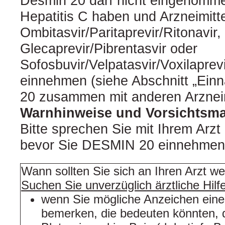
Desmin 20 darf nicht eingenomm
Hepatitis C haben und Arzneimitt
Ombitasvir/Paritaprevir/Ritonavir,
Glecaprevir/Pibrentasvir oder
Sofosbuvir/Velpatasvir/Voxilaprevi
einnehmen (siehe Abschnitt „Ei
20 zusammen mit anderen Arzneim
Warnhinweise und Vorsichts
Bitte sprechen Sie mit Ihrem Arzt
bevor Sie DESMIN 20 einnehmen
Wann sollten Sie sich an Ihren Arzt w
Suchen Sie unverzüglich ärztliche Hilf
wenn Sie mögliche Anzeichen eines
bemerken, die bedeuten könnten, 