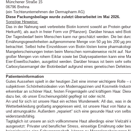
Münchener Straße 15
06796 Brehna
(ein Tochterunternehmen der Dermapharm AG)
Diese Packungsbeilage wurde zuletzt überarbeitet im Mai 2026.
Sonstige Hinweise:
Das in der Nahrung weit verbreitete Biotin kommt sowohl an Protein gebun
Herkunft), als auch in freier Form vor (Pflanzen). Darüber hinaus wird Bi
Der Tagesbedarf beim Menschen kann nur geschätzt werden. Die bei durc
Ernährungsgewohnheiten aufgenommene Menge von 50 µg bis 200 µg pro 
betrachtet. Selbst hohe Einzeldosen von Biotin lösten keine pharmakolo
Mangelerscheinungen treten beim Menschen normalerweise nicht auf. Nur
großer Mengen von rohem Eiklar sowie bei Dialysepatienten kann eine M
Eier-Eiweißschaden, ausgelöst werden. Darüber hinaus ist beim sehr selte
Carboxylasemangel der Biotinbedarf aufgrund eines genetischen Defektes
_____________________________________________________________
Patienteninformation
Gutes Aussehen spielt in der heutigen Zeit eine immer wichtigere Rolle – d
subjektiven Schönheitsidealen von Modemagazinen und Kosmetik-Industri
erkennbar an schöner Haut, festen Fingernägeln und kräftigem Haar. Diese 
dazu bei, ob unser Erscheinungsbild gepflegt ist oder nicht.
An und für sich ist unsere Haut ein echtes Wunderwerk: All das, was in d
Wetterbekleidung großartig angepriesen wird, ist unsere Haut von Natur au
und atmungsaktiv. Außerdem „repariert“ sich eine gesunde Haut von selbs
widerstandsfähig.
Tagtäglich ist unsere an sich vollkommene Haut allerdings einer Vielzahl 
ausgesetzt: Privater und beruflicher Stress, einseitige Ernährung oder be