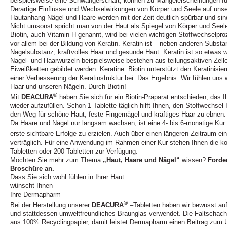
beispielsweise eine Schwangerschaft, können zu Mangelerscheinungen fü
Derartige Einflüsse und Wechselwirkungen von Körper und Seele auf uns
Hautanhang Nägel und Haare werden mit der Zeit deutlich spürbar und si
Nicht umsonst spricht man von der Haut als Spiegel von Körper und Seel
Biotin, auch Vitamin H genannt, wird bei vielen wichtigen Stoffwechselpr
vor allem bei der Bildung von Keratin. Keratin ist – neben anderen Substan
Nagelsubstanz, kraftvolles Haar und gesunde Haut. Keratin ist so etwas w
Nagel- und Haarwurzeln beispielsweise bestehen aus teilungsaktiven Zel
Eiweißketten gebildet werden: Keratine. Biotin unterstützt den Keratinisi
einer Verbesserung der Keratinstruktur bei. Das Ergebnis: Wir fühlen uns
Haar und unseren Nägeln. Durch Biotin!
®
Mit
DEACURA
haben Sie sich für ein Biotin-Präparat entschieden, das Ih
wieder aufzufüllen. Schon 1 Tablette täglich hilft Ihnen, den Stoffwechsel
den Weg für schöne Haut, feste Fingernägel und kräftiges Haar zu ebnen.
Da Haare und Nägel nur langsam wachsen, ist eine 4- bis 6-monatige Kur m
erste sichtbare Erfolge zu erzielen. Auch über einen längeren Zeitraum 
verträglich. Für eine Anwendung im Rahmen einer Kur stehen Ihnen die 
Tabletten oder 200 Tabletten zur Verfügung.
Möchten Sie mehr zum Thema
„Haut, Haare und Nägel“
wissen?
Forde
Broschüre an.
Dass Sie sich wohl fühlen in Ihrer Haut
wünscht Ihnen
Ihre Dermapharm
®
Bei der Herstellung unserer
DEACURA
–Tabletten haben wir bewusst auf
und stattdessen umweltfreundliches Braunglas verwendet. Die Faltschach
aus 100% Recyclingpapier, damit leistet Dermapharm einen Beitrag zum