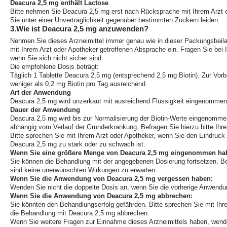
Deacura 2,5 mg enthält Lactose
Bitte nehmen Sie Deacura 2,5 mg erst nach Rücksprache mit Ihrem Arzt e
Sie unter einer Unverträglichkeit gegenüber bestimmten Zuckern leiden.
3.Wie ist Deacura 2,5 mg anzuwenden?
Nehmen Sie dieses Arzneimittel immer genau wie in dieser Packungsbeil
mit Ihrem Arzt oder Apotheker getroffenen Absprache ein. Fragen Sie bei 
wenn Sie sich nicht sicher sind.
Die empfohlene Dosis beträgt:
Täglich 1 Tablette Deacura 2,5 mg (entsprechend 2,5 mg Biotin). Zur Vo
weniger als 0,2 mg Biotin pro Tag ausreichend.
Art der Anwendung
Deacura 2,5 mg wird unzerkaut mit ausreichend Flüssigkeit eingenommen
Dauer der Anwendung
Deacura 2,5 mg wird bis zur Normalisierung der Biotin-Werte eingenomme
abhängig vom Verlauf der Grunderkrankung. Befragen Sie hierzu bitte Ihre
Bitte sprechen Sie mit Ihrem Arzt oder Apotheker, wenn Sie den Eindruck
Deacura 2,5 mg zu stark oder zu schwach ist.
Wenn Sie eine größere Menge von Deacura 2,5 mg eingenommen haben
Sie können die Behandlung mit der angegebenen Dosierung fortsetzen. Bei
sind keine unerwünschten Wirkungen zu erwarten.
Wenn Sie die Anwendung von Deacura 2,5 mg vergessen haben:
Wenden Sie nicht die doppelte Dosis an, wenn Sie die vorherige Anwend
Wenn Sie die Anwendung von Deacura 2,5 mg abbrechen:
Sie könnten den Behandlungserfolg gefährden. Bitte sprechen Sie mit Ihre
die Behandlung mit Deacura 2,5 mg abbrechen.
Wenn Sie weitere Fragen zur Einnahme dieses Arzneimittels haben, wende