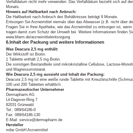
Verfalldatum nicht mehr verwenden. Das Verfalldatum bezieht sich auf d
Monats.
Hinweis auf Haltbarkeit nach Anbruch:
Die Haltbarkeit nach Anbruch des Behältnisses beträgt 9 Monate.
Entsorgen Sie Arzneimittel niemals über das Abwasser (z.B. nicht über d
Fragen Sie in Ihrer Apotheke, wie das Arzneimittel zu entsorgen ist, wen
tragen damit zum Schutz der Umwelt bei. Weitere Informationen finden Si
www.bfarm.de/arzneimittelentsorgung
6.Inhalt der Packung und weitere Informationen
Was Deacura 2,5 mg enthält:
Der Wirkstoff ist Biotin.
1 Tablette enthält 2,5 mg Biotin.
Die sonstigen Bestandteile sind mikrokristalline Cellulose, Lactose-Mono
und Magnesiumstearat.
Wie Deacura 2,5 mg aussieht und Inhalt der Packung:
Deacura 2,5 mg ist eine weiße runde Tablette mit Kreuzbruchrille (Schmu
100 und 200 Tabletten erhältlich.
Pharmazeutischer Unternehmer
Dermapharm AG
Lil-Dagover-Ring 7
82031 Grünwald
Tel.: 089/64186-0
Fax: 089/64186-130
E-Mail: service@dermapharm.de
Hersteller
mibe GmbH Arzneimittel