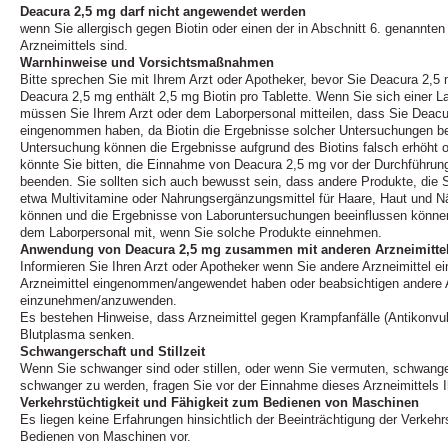
Deacura 2,5 mg darf nicht angewendet werden
wenn Sie allergisch gegen Biotin oder einen der in Abschnitt 6. genannten
Arzneimittels sind.
Warnhinweise und Vorsichtsmaßnahmen
Bitte sprechen Sie mit Ihrem Arzt oder Apotheker, bevor Sie Deacura 2,
Deacura 2,5 mg enthält 2,5 mg Biotin pro Tablette. Wenn Sie sich einer 
müssen Sie Ihrem Arzt oder dem Laborpersonal mitteilen, dass Sie Deacu
eingenommen haben, da Biotin die Ergebnisse solcher Untersuchungen be
Untersuchung können die Ergebnisse aufgrund des Biotins falsch erhöht ode
könnte Sie bitten, die Einnahme von Deacura 2,5 mg vor der Durchführu
beenden. Sie sollten sich auch bewusst sein, dass andere Produkte, die
etwa Multivitamine oder Nahrungsergänzungsmittel für Haare, Haut und Näg
können und die Ergebnisse von Laboruntersuchungen beeinflussen können. 
dem Laborpersonal mit, wenn Sie solche Produkte einnehmen.
Anwendung von Deacura 2,5 mg zusammen mit anderen Arzneimitte
Informieren Sie Ihren Arzt oder Apotheker wenn Sie andere Arzneimittel 
Arzneimittel eingenommen/angewendet haben oder beabsichtigen andere A
einzunehmen/anzuwenden.
Es bestehen Hinweise, dass Arzneimittel gegen Krampfanfälle (Antikonvul
Blutplasma senken.
Schwangerschaft und Stillzeit
Wenn Sie schwanger sind oder stillen, oder wenn Sie vermuten, schwange
schwanger zu werden, fragen Sie vor der Einnahme dieses Arzneimittels I
Verkehrstüchtigkeit und Fähigkeit zum Bedienen von Maschinen
Es liegen keine Erfahrungen hinsichtlich der Beeinträchtigung der Verkehr
Bedienen von Maschinen vor.