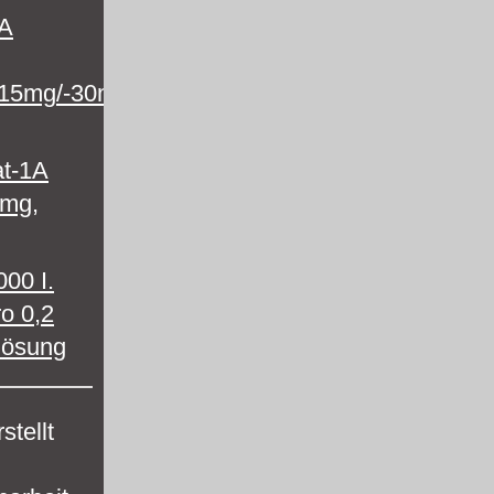
1A
-15mg/-30mg
t-1A
 mg,
00 I.
ro 0,2
slösung
stellt