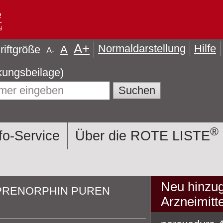
A
+
Normaldarstellung
Hilfe
riftgröße
A
A
-
formationen (Packungsbeilage)
®
fo-Service
Über die ROTE LISTE
Neu hinzug
PRENORPHIN PUREN
Arzneimitte