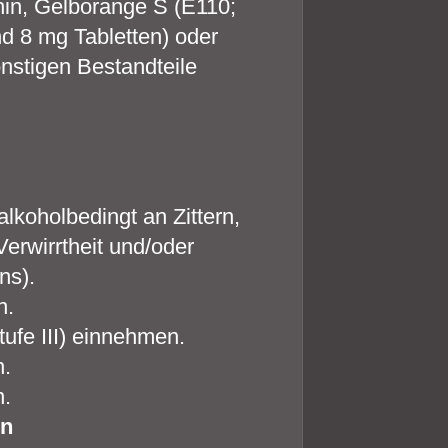
hin, Gelborange S (E110;
 8 mg Tabletten) oder
onstigen Bestandteile
alkoholbedingt an Zittern,
erwirrtheit und/oder
ns).
n.
tufe III) einnehmen.
n.
n.
en