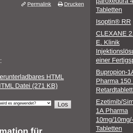
paroxedura 
Permalink
Drucken
Tabletten
N
Isoptin® RR
CLEXANE 2.
E. Klinik
Injektionslös
einer Fertigs
:
Bupropion-1
erunterladbares HTML
Pharma 150
TML Datei (271 KB)
Retardtablet
Ezetimib/Sim
1A Pharma
10mg/10mg/
Tabletten
mation für