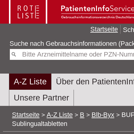
Startseite
Sch
Suche nach
Gebrauchsin
A-Z Liste
Über den PatientenIn
Unsere Partner
Startseite
A-Z Liste
B
Blb-Byx
BU
Sublingualtabletten