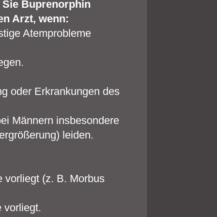
r Sie Buprenorphin
n Arzt, wenn:
nstige Atemprobleme
egen.
ung oder Erkrankungen des
bei Männern insbesondere
rgrößerung) leiden.
vorliegt (z. B. Morbus
vorliegt.