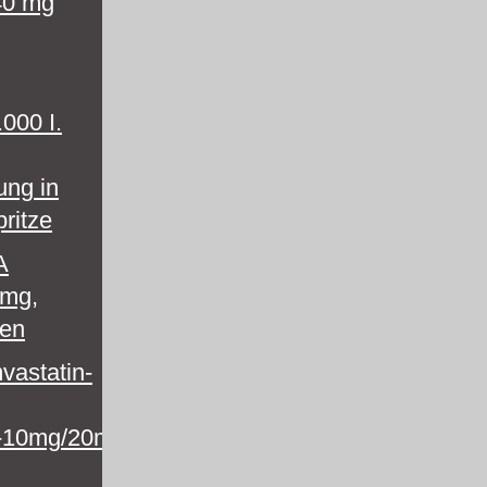
40 mg
000 I.
ung in
pritze
A
 mg,
ten
vastatin-
-10mg/20mg/-10mg/40mg/-10mg/80mg