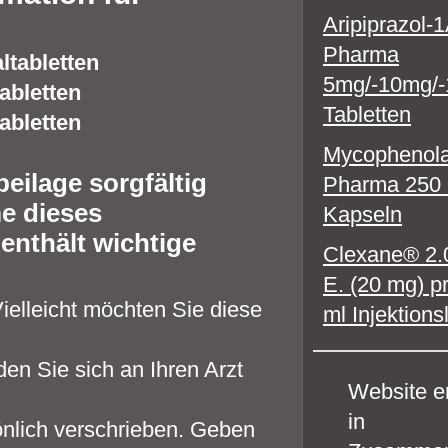
Aripiprazol-
Pharma
tabletten
5mg/-10mg/
abletten
Tabletten
abletten
Mycophenola
eilage sorgfältig
Pharma 250
e dieses
Kapseln
enthält wichtige
Clexane® 2.0
E. (20 mg) p
ielleicht möchten Sie diese
ml Injektion
n Sie sich an Ihren Arzt
Website er
in
önlich verschrieben. Geben