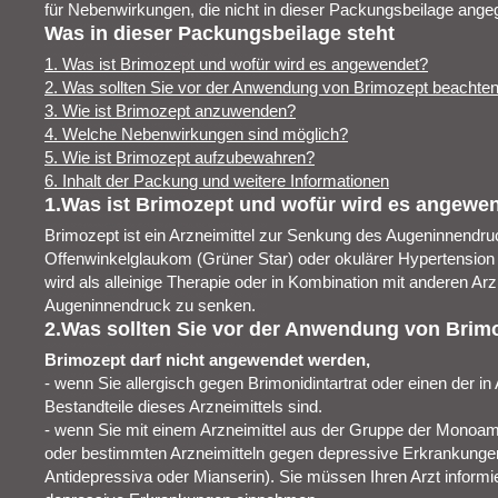
für Nebenwirkungen, die nicht in dieser Packungsbeilage angeg
Was in dieser Packungsbeilage steht
1. Was ist Brimozept und wofür wird es angewendet?
2. Was sollten Sie vor der Anwendung von Brimozept beachte
3. Wie ist Brimozept anzuwenden?
4. Welche Nebenwirkungen sind möglich?
5. Wie ist Brimozept aufzubewahren?
6. Inhalt der Packung und weitere Informationen
1.Was ist Brimozept und wofür wird es angewe
Brimozept ist ein Arzneimittel zur Senkung des Augeninnendruc
Offenwinkelglaukom (Grüner Star) oder okulärer Hypertension
wird als alleinige Therapie oder in Kombination mit anderen A
Augeninnendruck zu senken.
2.Was sollten Sie vor der Anwendung von Brim
Brimozept darf nicht angewendet werden,
- wenn Sie allergisch gegen Brimonidintartrat oder einen der in
Bestandteile dieses Arzneimittels sind.
- wenn Sie mit einem Arzneimittel aus der Gruppe der Mo
oder bestimmten Arzneimitteln gegen depressive Erkrankungen 
Antidepressiva oder Mianserin). Sie müssen Ihren Arzt informi