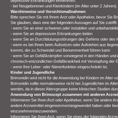
depressive Erkrankungen einnehmen.
- bei Neugeborenen und Kleinkindern (im Alter unter 2 Jahren).
Warnhinweise und Vorsichtsmaßnahmen
Bitte sprechen Sie mit Ihrem Arzt oder Apotheker, bevor Sie
Sie glauben, dass eine der folgenden Aussagen auf Sie zutrifft:
-
wenn Sie an einer schweren oder instabilen und unbehandelt
- wenn Sie an depressiven Erkrankungen leiden
- wenn Sie an Durchblutungsstörungen des Gehirns oder des 
- wenn es bei Ihnen beim Aufsetzen oder Aufstehen aus liegend
kommt, der zu Schwindel und Benommenheit führen kann
- wenn Sie an Gefäßkrämpfen vorwiegend in den Händen und
chronisch-entzündlichen Gefäßkrankheit mit Verstopfung der G
- wenn Ihre Leber- oder Nierenfunktion eingeschränkt ist.
Kinder und Jugendliche
Brimonidin wird nicht für die Anwendung bei Kindern im Alter v
Brimonidin sollte normalerweise nicht bei Jugendlichen im Alt
werden, da in dieser Altersgruppe keine klinischen Studien du
Anwendung von Brimozept zusammen mit anderen Arznei
Informieren Sie Ihren Arzt oder Apotheker, wenn Sie andere A
andere Arzneimittel eingenommen/angewendet haben oder beab
einzunehmen/anzuwenden.
Informieren Sie Ihren Arzt, wenn Sie eines der folgenden Arzne