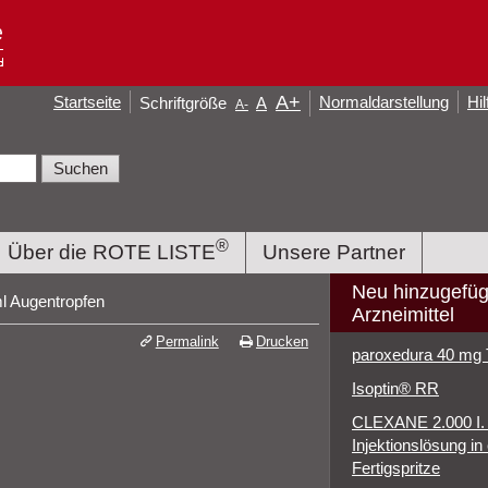
A
+
Startseite
Normaldarstellung
Hil
Schriftgröße
A
A
-
®
Über die ROTE LISTE
Unsere Partner
Neu hinzugefüg
l Augentropfen
Arzneimittel
Permalink
Drucken
paroxedura 40 mg 
Isoptin® RR
CLEXANE 2.000 I. E
Injektionslösung in 
Fertigspritze