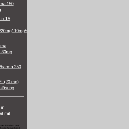
rma 150
n
tin-1A
/20mg/-10mg/40mg/-10mg/80mg
arma
/-30mg
Pharma 250
E. (20 mg)
nslösung
 in
t mit