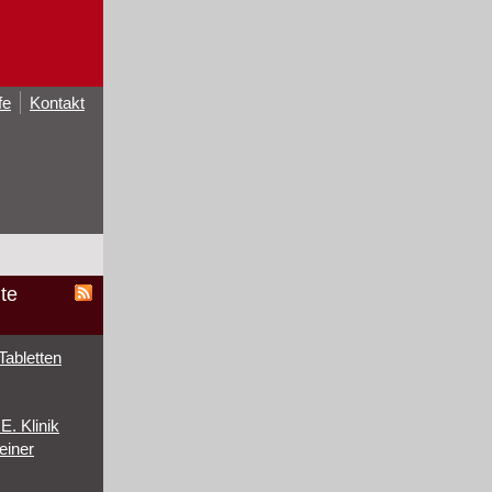
fe
Kontakt
te
Tabletten
. Klinik
einer