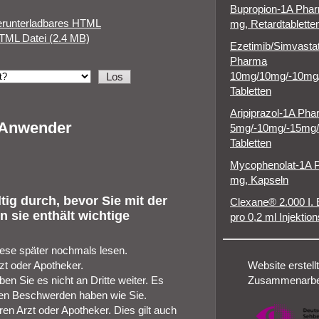
Bupropion-1A Pha
erunterladbares HTML
mg, Retardtablette
TML Datei (2.4 MB)
Ezetimib/Simvasta
Pharma
10mg/10mg/-10mg
Tabletten
Aripiprazol-1A Ph
r Anwender
5mg/-10mg/-15mg
Tabletten
Mycophenolat-1A 
mg, Kapseln
ig durch, bevor Sie mit der
Clexane® 2.000 I. 
 sie enthält wichtige
pro 0,2 ml Injektio
iese später nochmals lesen.
zt oder Apotheker.
Website erstellt
en Sie es nicht an Dritte weiter. Es
Zusammenarbei
en Beschwerden haben wie Sie.
n Arzt oder Apotheker. Dies gilt auch