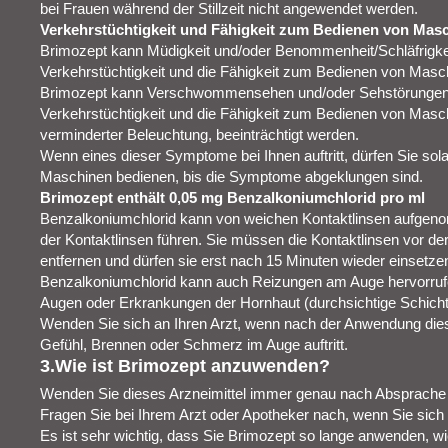
bei Frauen während der Stillzeit nicht angewendet werden.
Verkehrstüchtigkeit und Fähigkeit zum Bedienen von Mas
Brimozept kann Müdigkeit und/oder Benommenheit/Schläfrigke
Verkehrstüchtigkeit und die Fähigkeit zum Bedienen von Masch
Brimozept kann Verschwommensehen und/oder Sehstörungen 
Verkehrstüchtigkeit und die Fähigkeit zum Bedienen von Masc
verminderter Beleuchtung, beeinträchtigt werden.
Wenn eines dieser Symptome bei Ihnen auftritt, dürfen Sie sol
Maschinen bedienen, bis die Symptome abgeklungen sind.
Brimozept enthält 0,05 mg Benzalkoniumchlorid pro ml
Benzalkoniumchlorid kann von weichen Kontaktlinsen aufgen
der Kontaktlinsen führen. Sie müssen die Kontaktlinsen vor d
entfernen und dürfen sie erst nach 15 Minuten wieder einsetze
Benzalkoniumchlorid kann auch Reizungen am Auge hervorruf
Augen oder Erkrankungen der Hornhaut (durchsichtige Schicht
Wenden Sie sich an Ihren Arzt, wenn nach der Anwendung dies
Gefühl, Brennen oder Schmerz im Auge auftritt.
3.Wie ist Brimozept anzuwenden?
Wenden Sie dieses Arzneimittel immer genau nach Absprache m
Fragen Sie bei Ihrem Arzt oder Apotheker nach, wenn Sie sich n
Es ist sehr wichtig, dass Sie Brimozept so lange anwenden, wie