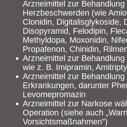
Arzneimittel zur Behandlung
Herzbeschwerden (wie Amiod
Clonidin, Digitalisglykoside, 
Disopyramid, Felodipin, Fleca
Methyldopa, Moxonidin, Nifed
Propafenon, Chinidin, Rilmen
Arzneimittel zur Behandlun
wie z. B. Imipramin, Amitript
Arzneimittel zur Behandlung 
Erkrankungen, darunter Phe
Levomepromazin
Arzneimittel zur Narkose wä
Operation (siehe auch „War
Vorsichtsmaßnahmen”)