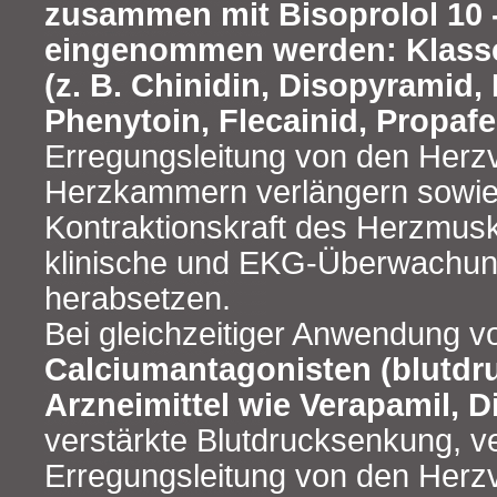
zusammen mit Bisoprolol 10 
eingenommen werden: Klasse
(z. B. Chinidin, Disopyramid,
Phenytoin, Flecainid, Propaf
Erregungsleitung von den Herzv
Herzkammern verlängern sowie
Kontraktionskraft des Herzmusk
klinische und EKG-Überwachung 
herabsetzen.
Bei gleichzeitiger Anwendung v
Calciumantagonisten (blutd
Arzneimittel wie Verapamil, D
verstärkte Blutdrucksenkung, v
Erregungsleitung von den Herzv