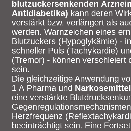
blutzuckersenkenden Arzneimi
Antidiabetika)
kann deren Wir
verstärkt bzw. verlängert als 
werden. Warnzeichen eines erni
Blutzuckers (Hypoglykämie) - 
schneller Puls (Tachykardie) un
(Tremor) - können verschleiert 
sein.
Die gleichzeitige Anwendung von
1 A Pharma und
Narkosemittel
eine verstärkte Blutdrucksenku
Gegenregulationsmechanismen, 
Herzfrequenz (Reflextachykard
beeinträchtigt sein. Eine Fortse