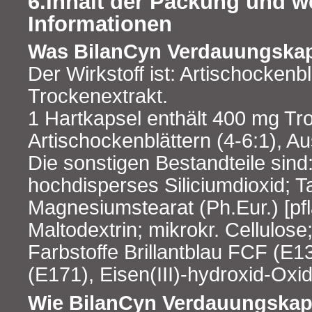
6.Inhalt der Packung und w
Informationen
Was BilanCyn Verdauungskap
Der Wirkstoff ist: Artischockenbl
Trockenextrakt.
1 Hartkapsel enthält 400 mg Tr
Artischockenblättern (4-6:1), A
Die sonstigen Bestandteile sind
hochdisperses Siliciumdioxid; T
Magnesiumstearat (Ph.Eur.) [pfl
Maltodextrin; mikrokr. Cellulos
Farbstoffe Brillantblau FCF (E13
(E171), Eisen(III)-hydroxid-Oxi
Wie BilanCyn Verdauungskap