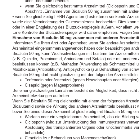
über Todesfälle berichtet.
wenn Sie gleichzeitig bestimmte Arzneimittel (Ciclosporin und
Abschnitt „Einnahme von Bicalutin 50 mg zusammen mit anderen
• wenn Sie gleichzeitig LHRH-Agonisten (Testosteron senkende Arzne
wurde eine Verminderung der Glucosetoleranz beobachtet. Dies kann si
oder in einer Entgleisung des Blutzuckerspiegels äußern, vor allem wen
Eine Kontrolle der Blutzuckerspiegel wird daher empfohlen. Fragen Sie 
Einnahme von Bicalutin 50 mg zusammen mit anderen Arzneimitt
Informieren Sie Ihren Arzt oder Apotheker, wenn Sie andere Arzneimit
Arzneimittel eingenommen/angewendet haben oder beabsichtigen and
Bicalutin 50 mg kann Wechselwirkungen mit bestimmten Arzneimittel
(z.B. Quinidin, Procainamid, Amiodaron und Sotalol) oder mit anderen
beeinflussen können (z.B. Methadon (Anwendung als Schmerzmittel un
Moxifloxacin (Antibiotikum), Antipsychotika (zur Behandlung von sch
Bicalutin 50 mg darf nicht gleichzeitig mit den folgenden Arzneimitte
Terfenadin oder Astemizol (gegen Heuschnupfen oder Allergien)
Cisaprid (gegen Magenprobleme)
Bei einer gleichzeitigen Einnahme besteht die Möglichkeit, dass nich
Arzneimittelwirkungen auftreten.
Wenn Sie Bicalutin 50 mg gleichzeitig mit einem der folgenden Arznei
Bicalutamid sowie die Wirkung des anderen Arzneimittels beeinflusst w
bevor Sie eines dieser Arzneimittel gleichzeitig mit Bicalutin 50 mg e
Warfarin oder ein vergleichbares Arzneimittel, das die Bildung v
Ciclosporin (wird zur Unterdrückung des Immunsystems verwend
Abstoßung des transplantierten Organs oder Knochenmarks vo
behandeln)
Cimetidin (zur Behandlung von Magengeschwüren)