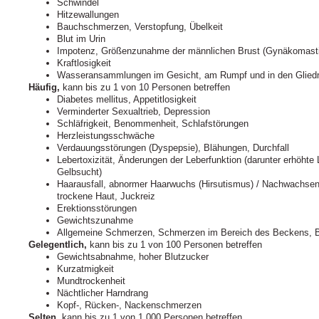
Schwindel
Hitzewallungen
Bauchschmerzen, Verstopfung, Übelkeit
Blut im Urin
Impotenz, Größenzunahme der männlichen Brust (Gynäkomasti
Kraftlosigkeit
Wasseransammlungen im Gesicht, am Rumpf und in den Glie
Häufig,
kann bis zu 1 von 10 Personen betreffen
Diabetes mellitus, Appetitlosigkeit
Verminderter Sexualtrieb, Depression
Schläfrigkeit, Benommenheit, Schlafstörungen
Herzleistungsschwäche
Verdauungsstörungen (Dyspepsie), Blähungen, Durchfall
Lebertoxizität, Änderungen der Leberfunktion (darunter erhöht
Gelbsucht)
Haarausfall, abnormer Haarwuchs (Hirsutismus) / Nachwachsen
trockene Haut, Juckreiz
Erektionsstörungen
Gewichtszunahme
Allgemeine Schmerzen, Schmerzen im Bereich des Beckens, Br
Gelegentlich,
kann bis zu 1 von 100 Personen betreffen
Gewichtsabnahme, hoher Blutzucker
Kurzatmigkeit
Mundtrockenheit
Nächtlicher Harndrang
Kopf-, Rücken-, Nackenschmerzen
Selten,
kann bis zu 1 von 1.000 Personen betreffen