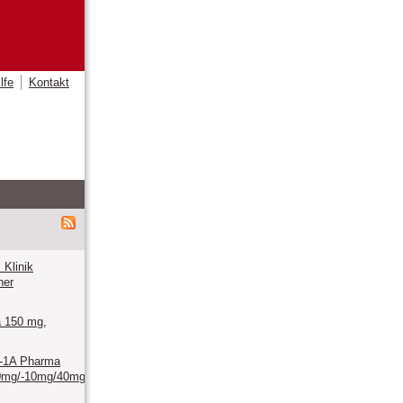
lfe
Kontakt
Klinik
ner
 150 mg,
n-1A Pharma
0mg/-10mg/40mg/-10mg/80mg