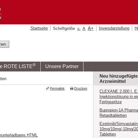
A
+
Startseite
Inversdarstellung
Hi
Schriftgröße
A
A
-
®
ie ROTE LISTE
Unsere Partner
Neu hinzugefügte
tten
Arzneimittel
Permalink
Drucken
CLEXANE 2.000 I. E. 
Injektionslösung in ei
Fertigspritze
Bupropion-1A Pharma
Retardtabletten
Ezetimib/Simvastati
10mg/10mg/-10mg/2
Tabletten
runterladbares HTML