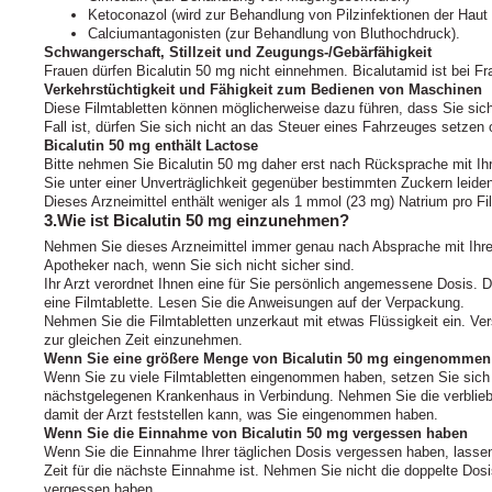
Ketoconazol (wird zur Behandlung von Pilzinfektionen der Hau
Calciumantagonisten (zur Behandlung von Bluthochdruck).
Schwangerschaft, Stillzeit und Zeugungs-/Gebärfähigkeit
Frauen dürfen Bicalutin 50 mg nicht einnehmen. Bicalutamid ist bei Fr
Verkehrstüchtigkeit und Fähigkeit zum Bedienen von Maschinen
Diese Filmtabletten können möglicherweise dazu führen, dass Sie sich 
Fall ist, dürfen Sie sich nicht an das Steuer eines Fahrzeuges setze
Bicalutin 50 mg enthält Lactose
Bitte nehmen Sie Bicalutin 50 mg daher erst nach Rücksprache mit Ihr
Sie unter einer Unverträglichkeit gegenüber bestimmten Zuckern leide
Dieses Arzneimittel enthält weniger als 1 mmol (23 mg) Natrium pro Film
3.Wie ist Bicalutin 50 mg einzunehmen?
Nehmen Sie dieses Arzneimittel immer genau nach Absprache mit Ihrem
Apotheker nach, wenn Sie sich nicht sicher sind.
Ihr Arzt verordnet Ihnen eine für Sie persönlich angemessene Dosis. D
eine Filmtablette. Lesen Sie die Anweisungen auf der Verpackung.
Nehmen Sie die Filmtabletten unzerkaut mit etwas Flüssigkeit ein. Ve
zur gleichen Zeit einzunehmen.
Wenn Sie eine größere Menge von Bicalutin 50 mg eingenommen h
Wenn Sie zu viele Filmtabletten eingenommen haben, setzen Sie sich
nächstgelegenen Krankenhaus in Verbindung. Nehmen Sie die verblieb
damit der Arzt feststellen kann, was Sie eingenommen haben.
Wenn Sie die Einnahme von Bicalutin 50 mg vergessen haben
Wenn Sie die Einnahme Ihrer täglichen Dosis vergessen haben, lassen
Zeit für die nächste Einnahme ist. Nehmen Sie nicht die doppelte Dos
vergessen haben.