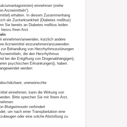
 Calciumantagonisten) einnehmen (siehe
 Arzneimitteln“).
imittel) erhalten. In diesem Zusammenhang
ch als Zuckerkrankheit (Diabetes mellitus)
n Sie bereits an Diabetes mellitus leiden.
hierzu Ihren Arzt.
eln
tel einnehmen/anwenden, kürzlich andere
ere Arzneimittel einzunehmen/anzuwenden.
n zur Behandlung von Herzrhythmusstörungen
 Arzneimitteln, die den Herzrhythmus
d bei der Entgiftung von Drogenabhängigen),
weren psychischen Erkrankungen)), haben.
ln angewendet werden:
t abschätzbare, unerwünschte
mittel einnehmen, kann die Wirkung von
erden. Bitte sprechen Sie mit Ihrem Arzt,
innehmen:
on Blutgerinnseln verhindert
et, um nach einer Transplantation eine
rzubeugen oder eine solche Abstoßung zu