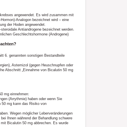
atakrebses angewendet. Es wird zusammen mit
-Hormon)-Analogon bezeichnet wird – eine
rnung der Hoden angewendet.
t-steroidale Antiandrogene bezeichnet werden.
ännlichen Geschlechtshormone (Androgene)
eachten?
itt 6. genannten sonstigen Bestandteile
ergien), Astemizol (gegen Heuschnupfen oder
ehe Abschnitt „Einnahme von Bicalutin 50 mg
n 50 mg einnehmen:
ngen (Arrythmie) haben oder wenn Sie
in 50 mg kann das Risiko von
 haben. Wegen möglicher Leberveränderungen
nn bei Ihnen während der Behandlung schwere
g mit Bicalutin 50 mg abbrechen. Es wurde