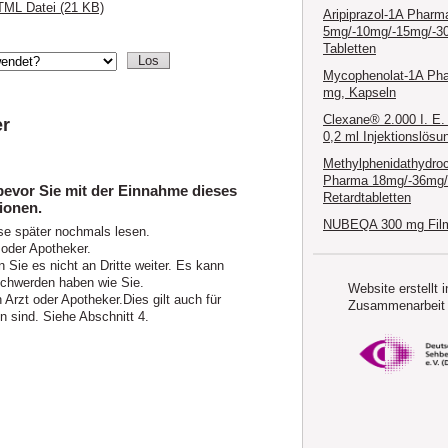
ML Datei (21 KB)
Aripiprazol-1A Pharm
5mg/-10mg/-15mg/-3
Tabletten
Mycophenolat-1A Ph
mg, Kapseln
Clexane® 2.000 I. E.
er
0,2 ml Injektionslösu
Methylphenidathydroc
Pharma 18mg/-36mg
bevor Sie mit der Einnahme dieses
Retardtabletten
ionen.
NUBEQA 300 mg Film
se später nochmals lesen.
 oder Apotheker.
 Sie es nicht an Dritte weiter. Es kann
chwerden haben wie Sie.
Website erstellt i
rzt oder Apotheker.Dies gilt auch für
Zusammenarbeit 
 sind. Siehe Abschnitt 4.