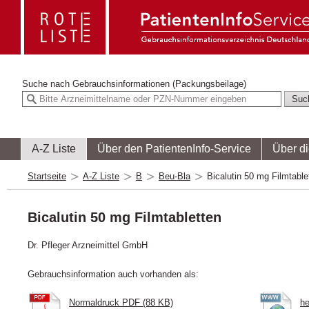
Suche nach
Gebrauchsinformationen (Packungsbeilage)
A-Z Liste
Über den PatientenInfo-Service
Über d
Startseite
A-Z Liste
B
Beu-Bla
Bicalutin 50 mg Filmtable
Bicalutin 50 mg Filmtabletten
Dr. Pfleger Arzneimittel GmbH
Gebrauchsinformation auch vorhanden als:
Normaldruck PDF (88 KB)
he