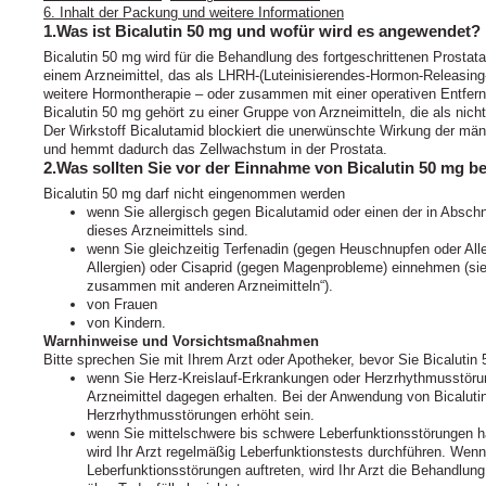
6. Inhalt der Packung und weitere Informationen
1.Was ist Bicalutin 50 mg und wofür wird es angewendet?
Bicalutin 50 mg wird für die Behandlung des fortgeschrittenen Prost
einem Arzneimittel, das als LHRH-(Luteinisierendes-Hormon-Releasing
weitere Hormontherapie – oder zusammen mit einer operativen Entfe
Bicalutin 50 mg gehört zu einer Gruppe von Arzneimitteln, die als nich
Der Wirkstoff Bicalutamid blockiert die unerwünschte Wirkung der m
und hemmt dadurch das Zellwachstum in der Prostata.
2.Was sollten Sie vor der Einnahme von Bicalutin 50 mg b
Bicalutin 50 mg darf nicht eingenommen werden
wenn Sie allergisch gegen Bicalutamid oder einen der in Abschn
dieses Arzneimittels sind.
wenn Sie gleichzeitig Terfenadin (gegen Heuschnupfen oder All
Allergien) oder Cisaprid (gegen Magenprobleme) einnehmen (si
zusammen mit anderen Arzneimitteln“).
von Frauen
von Kindern.
Warnhinweise und Vorsichtsmaßnahmen
Bitte sprechen Sie mit Ihrem Arzt oder Apotheker, bevor Sie Bicaluti
wenn Sie Herz-Kreislauf-Erkrankungen oder Herzrhythmusstöru
Arzneimittel dagegen erhalten. Bei der Anwendung von Bicalut
Herzrhythmusstörungen erhöht sein.
wenn Sie mittelschwere bis schwere Leberfunktionsstörungen
wird Ihr Arzt regelmäßig Leberfunktionstests durchführen. We
Leberfunktionsstörungen auftreten, wird Ihr Arzt die Behandlun