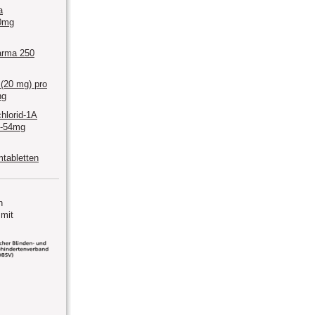
a
0mg
arma 250
 (20 mg) pro
ng
hlorid-1A
/-54mg
tabletten
n
mit