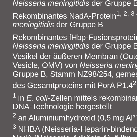
Neisseria meningitidis
der Gruppe 
1, 2, 3
Rekombinantes NadA‑Protein
meningitidis
der Gruppe B
Rekombinantes fHbp‑Fusionsprotei
Neisseria meningitidis
der Gruppe 
Vesikel der äußeren Membran (Ou
Vesicle, OMV) von
Neisseria mening
Gruppe B, Stamm NZ98/254, geme
2
des Gesamtproteins mit PorA P1.4
1
in
E. coli
‑Zellen mittels rekombina
DNA‑Technologie hergestellt
2
an Aluminiumhydroxid (0,5 mg Al³
3
NHBA (Neisseria‑Heparin‑bindend