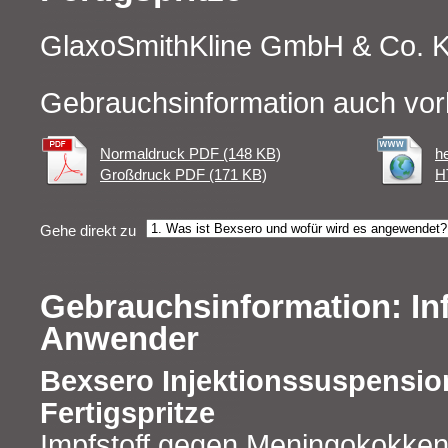
GlaxoSmithKline GmbH & Co. 
Gebrauchsinformation auch vor
Normaldruck PDF (148 KB)
h
Großdruck PDF (171 KB)
H
Gehe direkt zu
Gebrauchsinformation: In
Anwender
Bexsero Injektionssuspension
Fertigspritze
Impfstoff gegen Meningokokke