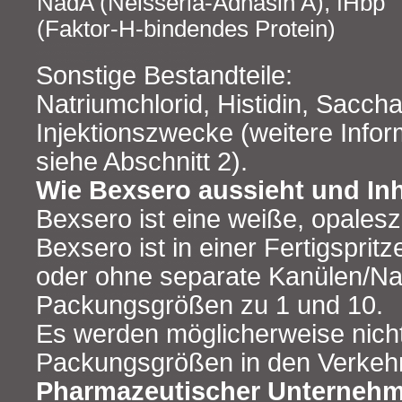
NadA (Neisseria‑Adhäsin A), fHbp
(Faktor‑H‑bindendes Protein)
Sonstige Bestandteile:
Natriumchlorid, Histidin, Sacch
Injektionszwecke (weitere Infor
siehe Abschnitt 2).
Wie Bexsero aussieht und In
Bexsero ist eine weiße, opales
Bexsero ist in einer Fertigspritz
oder ohne separate Kanülen/Nad
Packungsgrößen zu 1 und 10.
Es werden möglicherweise nicht
Packungsgrößen in den Verkehr
Pharmazeutischer Unternehm