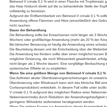
Betnesol-V crinale 0,1 % wird in einer Flasche mit Tropfeinsatz 
das Haar hindurch direkt auf die zu behandelnde Stelle der Ko
vollständig zu benetzen.
Aufgrund der Entflammbarkeit von Betnesol-V crinale 0,1 % soll
Anwendung offene Flammen und Hitze (einschließlich des Gebr
nicht rauchen.
Dauer der Behandlung
Die Behandlung sollte bei Erwachsenen nicht länger als 3 Wochen
Wochen) oder großflächige Anwendung (mehr als 20 % der Körpe
Bei klinischer Besserung ist häufig die Anwendung eines schwäc
Die Beurteilung dessen und die Entscheidung über die Weiterbe
Die Anwendung bei Kindern sollte über einen möglichst kurzen 
möglicher Dosierung, die noch Wirksamkeit gewährleistet, erfolg
nicht länger als 1 Woche dauern. Eine sorgfältige Beobachtung
systemischer Effekte ist zu empfehlen.
Wenn Sie eine größere Menge von Betnesol-V crinale 0,1 % 
Das Auftreten akuter Überdosierungserscheinungen ist unwahrsc
Überdosierung oder Missbrauch kann sich das klinische Bild eine
Cortisonproduktion) entwickeln. In diesem Fall sollte unter ärztl
V crinale 0,1 % aufgrund des möglichen Risikos einer Nebennie
Nebennierenrinde) durch Reduktion der Anwendungshäufigkeit od
geringerer Wirkstärke stufenweise herabgesetzt werden.
Wenn Sie weitere Fragen zur Anwendung dieses Arzneimittels ha