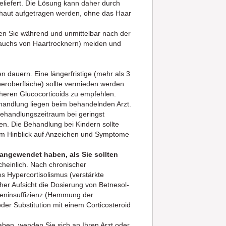
geliefert. Die Lösung kann daher durch
pfhaut aufgetragen werden, ohne das Haar
ten Sie während und unmittelbar nach der
auchs von Haartrocknern) meiden und
 dauern. Eine längerfristige (mehr als 3
roberfläche) sollte vermieden werden.
heren Glucocorticoids zu empfehlen.
handlung liegen beim behandelnden Arzt.
Behandlungszeitraum bei geringst
en. Die Behandlung bei Kindern sollte
 im Hinblick auf Anzeichen und Symptome
angewendet haben, als Sie sollten
heinlich. Nach chronischer
s Hypercortisolismus (verstärkte
icher Aufsicht die Dosierung von Betnesol-
reninsuffizienz (Hemmung der
er Substitution mit einem Corticosteroid
ben, wenden Sie sich an Ihren Arzt oder