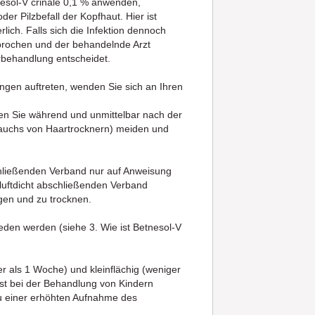
nesol-V crinale 0,1 % anwenden,
der Pilzbefall der Kopfhaut. Hier ist
rlich. Falls sich die Infektion dennoch
ebrochen und der behandelnde Arzt
rbehandlung entscheidet.
en auftreten, wenden Sie sich an Ihren
ten Sie während und unmittelbar nach der
auchs von Haartrocknern) meiden und
chließenden Verband nur auf Anweisung
 luftdicht abschließenden Verband
gen und zu trocknen.
eden werden (siehe 3. Wie ist Betnesol-V
ger als 1 Woche) und kleinflächig (weniger
st bei der Behandlung von Kindern
zu einer erhöhten Aufnahme des