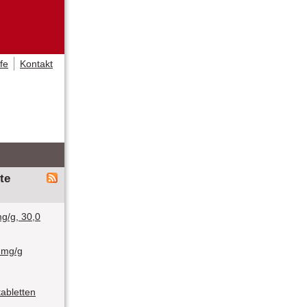
lfe
Kontakt
te
g/g, 30,0
 mg/g
abletten