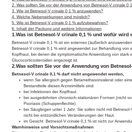
2. Was sollten Sie vor der Anwendung von Betnesol-V crinale 0
3. Wie ist Betnesol-V crinale 0,1 % anzuwenden?
4. Welche Nebenwirkungen sind möglich?
5. Wie ist Betnesol-V crinale 0,1 % aufzubewahren?
6. Inhalt der Packung und weitere Informationen
1.Was ist Betnesol-V crinale 0,1 % und wofür wird
Betnesol-V crinale 0,1 % ist ein externes (äußerlich anzuwenden
Betnesol-V crinale 0,1 % wird angewendet zur Behandlung von 
Kopfhaut, bei denen die symptomatische Anwendung von stark 
Glucocorticosteroiden angezeigt ist.
2.Was sollten Sie vor der Anwendung von Betnesol-
Betnesol-V crinale 0,1 % darf nicht angewendet werden,
wenn Sie allergisch gegen Betamethasonvalerat oder eine
Bestandteile dieses Arzneimittels sind.
bei Infektionen der Kopfhaut.
bei ausgedehnten chronisch-stationären Formen (nicht vo
Psoriasis (Schuppenflechte).
bei Säuglingen unter 1 Jahr. Sie sollen nicht mit Betneso
nicht bei entzündlichen Veränderungen der Haut.
im Gesicht. Betnesol-V crinale 0,1 % ist nicht zur Anwend
Warnhinweise und Vorsichtsmaßnahmen