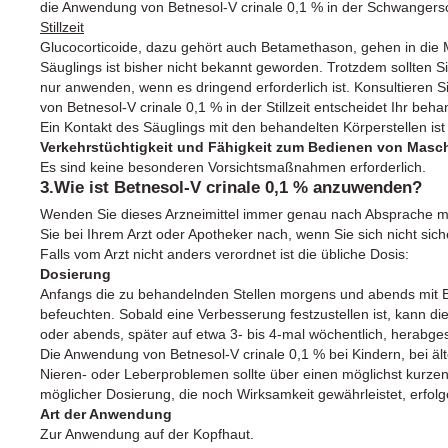
die Anwendung von Betnesol-V crinale 0,1 % in der Schwangersch
Stillzeit
Glucocorticoide, dazu gehört auch Betamethason, gehen in die 
Säuglings ist bisher nicht bekannt geworden. Trotzdem sollten Sie
nur anwenden, wenn es dringend erforderlich ist. Konsultieren S
von Betnesol-V crinale 0,1 % in der Stillzeit entscheidet Ihr beha
Ein Kontakt des Säuglings mit den behandelten Körperstellen is
Verkehrstüchtigkeit und Fähigkeit zum Bedienen von Masc
Es sind keine besonderen Vorsichtsmaßnahmen erforderlich.
3.Wie ist Betnesol-V crinale 0,1 % anzuwenden?
Wenden Sie dieses Arzneimittel immer genau nach Absprache mi
Sie bei Ihrem Arzt oder Apotheker nach, wenn Sie sich nicht sich
Falls vom Arzt nicht anders verordnet ist die übliche Dosis:
Dosierung
Anfangs die zu behandelnden Stellen morgens und abends mit B
befeuchten. Sobald eine Verbesserung festzustellen ist, kann d
oder abends, später auf etwa 3- bis 4-mal wöchentlich, herabge
Die Anwendung von Betnesol-V crinale 0,1 % bei Kindern, bei ält
Nieren- oder Leberproblemen sollte über einen möglichst kurze
möglicher Dosierung, die noch Wirksamkeit gewährleistet, erfolg
Art der Anwendung
Zur Anwendung auf der Kopfhaut.