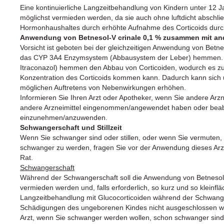
Eine kontinuierliche Langzeitbehandlung von Kindern unter 12 
möglichst vermieden werden, da sie auch ohne luftdicht abschl
Hormonhaushaltes durch erhöhte Aufnahme des Corticoids durch
Anwendung von Betnesol-V crinale 0,1 % zusammen mit and
Vorsicht ist geboten bei der gleichzeitigen Anwendung von Betn
das CYP 3A4 Enzymsystem (Abbausystem der Leber) hemmen. So
Itraconazol) hemmen den Abbau von Corticoiden, wodurch es zu
Konzentration des Corticoids kommen kann. Dadurch kann sich 
möglichen Auftretens von Nebenwirkungen erhöhen.
Informieren Sie Ihren Arzt oder Apotheker, wenn Sie andere Arz
andere Arzneimittel eingenommen/angewendet haben oder beabs
einzunehmen/anzuwenden.
Schwangerschaft und Stillzeit
Wenn Sie schwanger sind oder stillen, oder wenn Sie vermuten,
schwanger zu werden, fragen Sie vor der Anwendung dieses Arzn
Rat.
Schwangerschaft
Während der Schwangerschaft soll die Anwendung von Betnesol-V
vermieden werden und, falls erforderlich, so kurz und so kleinflä
Langzeitbehandlung mit Glucocorticoiden während der Schwan
Schädigungen des ungeborenen Kindes nicht ausgeschlossen wer
Arzt, wenn Sie schwanger werden wollen, schon schwanger sind