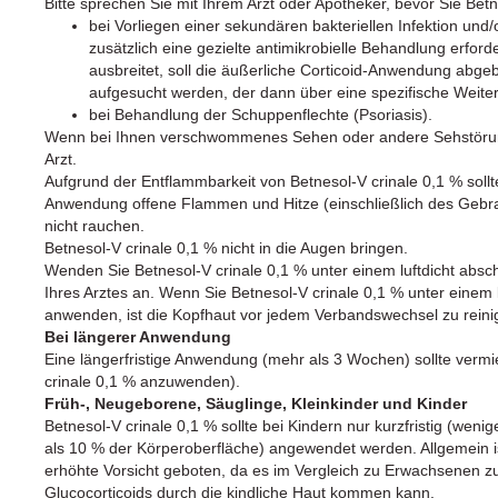
Bitte sprechen Sie mit Ihrem Arzt oder Apotheker, bevor Sie Bet
bei Vorliegen einer sekundären bakteriellen Infektion und/o
zusätzlich eine gezielte antimikrobielle Behandlung erforde
ausbreitet, soll die äußerliche Corticoid-Anwendung abg
aufgesucht werden, der dann über eine spezifische Weite
bei Behandlung der Schuppenflechte (Psoriasis).
Wenn bei Ihnen verschwommenes Sehen oder andere Sehstörung
Arzt.
Aufgrund der Entflammbarkeit von Betnesol-V crinale 0,1 % soll
Anwendung offene Flammen und Hitze (einschließlich des Gebr
nicht rauchen.
Betnesol-V crinale 0,1 % nicht in die Augen bringen.
Wenden Sie Betnesol-V crinale 0,1 % unter einem luftdicht abs
Ihres Arztes an. Wenn Sie Betnesol-V crinale 0,1 % unter einem
anwenden, ist die Kopfhaut vor jedem Verbandswechsel zu reini
Bei längerer Anwendung
Eine längerfristige Anwendung (mehr als 3 Wochen) sollte vermi
crinale 0,1 % anzuwenden).
Früh-, Neugeborene, Säuglinge, Kleinkinder und Kinder
Betnesol-V crinale 0,1 % sollte bei Kindern nur kurzfristig (weni
als 10 % der Körperoberfläche) angewendet werden. Allgemein i
erhöhte Vorsicht geboten, da es im Vergleich zu Erwachsenen 
Glucocorticoids durch die kindliche Haut kommen kann.