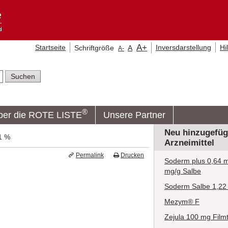
A
+
Startseite
Inversdarstellung
Hi
Schriftgröße
A
A
-
®
ber die ROTE LISTE
Unsere Partner
Neu hinzugefüg
,1 %
Arzneimittel
Permalink
Drucken
Soderm plus 0,64 m
mg/g Salbe
Soderm Salbe 1,22
Mezym® F
Zejula 100 mg Filmt