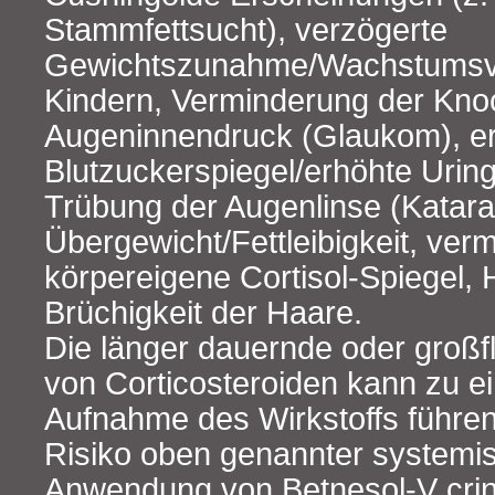
Stammfettsucht), verzögerte
Gewichtszunahme/Wachstumsv
Kindern, Verminderung der Kno
Augeninnendruck (Glaukom), e
Blutzuckerspiegel/erhöhte Urin
Trübung der Augenlinse (Katara
Übergewicht/Fettleibigkeit, ver
körpereigene Cortisol-Spiegel, 
Brüchigkeit der Haare.
Die länger dauernde oder groß
von Corticosteroiden kann zu e
Aufnahme des Wirkstoffs führe
Risiko oben genannter systemis
Anwendung von Betnesol-V crin