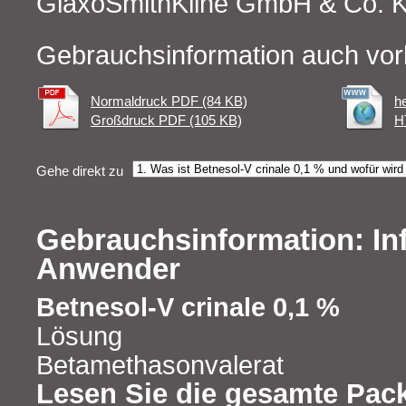
GlaxoSmithKline GmbH & Co. 
Gebrauchsinformation auch vor
Normaldruck PDF (84 KB)
h
Großdruck PDF (105 KB)
H
Gehe direkt zu
Gebrauchsinformation: In
Anwender
Betnesol-V crinale 0,1 %
Lösung
Betamethasonvalerat
Lesen Sie die gesamte Pac