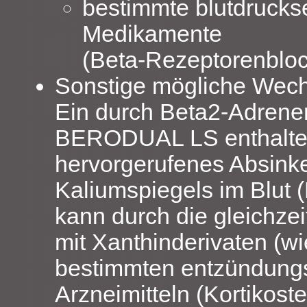
bestimmte blutdruck
Medikamente
(Beta‑Rezeptorenbloc
Sonstige mögliche Wech
Ein durch Beta2‑Adrener
BERODUAL LS enthalte
hervorgerufenes Absink
Kaliumspiegels im Blut 
kann durch die gleichze
mit Xanthinderivaten (wi
bestimmten entzündun
Arzneimitteln (Kortikost