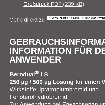
Großdruck PDF (239 KB)
Gehe direkt zu
GEBRAUCHSINFORMA
INFORMATION FÜR D
ANWENDER
®
Berodual
LS
250 µg / 500 µg Lösung für einen 
Wirkstoffe: Ipratropiumbromid und
Fenoterolhydrobromid
Zur Anwendung bei Erwachsenen un