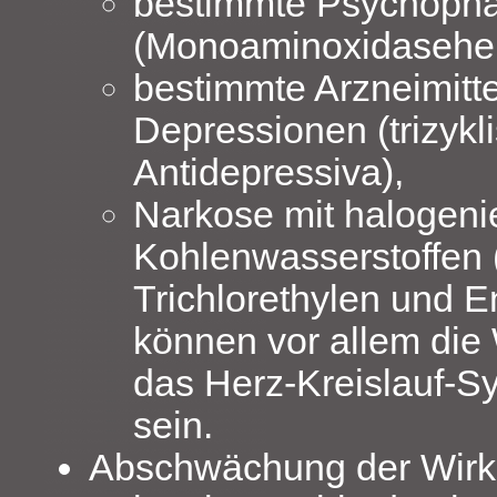
bestimmte Psychoph
(Monoaminoxidasehe
bestimmte Arzneimitt
Depressionen (trizykl
Antidepressiva),
Narkose mit halogeni
Kohlenwasserstoffen (
Trichlorethylen und En
können vor allem die
das Herz-Kreislauf-Sy
sein.
Abschwächung der Wirk