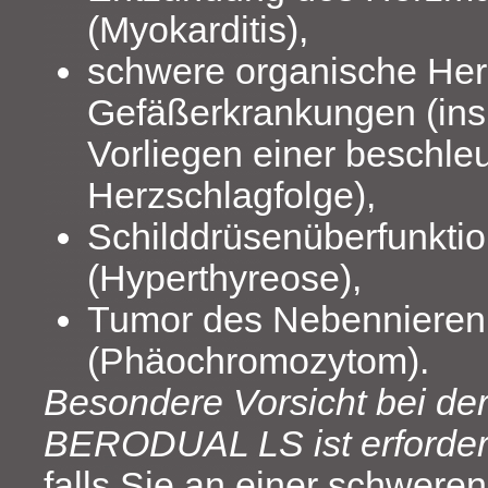
(Myokarditis),
schwere organische Her
Gefäßerkrankungen (ins
Vorliegen einer beschle
Herzschlagfolge),
Schilddrüsenüberfunkti
(Hyperthyreose),
Tumor des Nebenniere
(Phäochromozytom).
Besondere Vorsicht bei d
BERODUAL LS ist erforderl
falls Sie an einer schweren