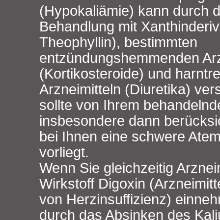
(Hypokaliämie) kann durch di
Behandlung mit Xanthinderiv
Theophyllin), bestimmten
entzündungshemmenden Arzn
(Kortikosteroide) und harntr
Arzneimitteln (Diuretika) ver
sollte von Ihrem behandelnd
insbesondere dann berücksi
bei Ihnen eine schwere At
vorliegt.
Wenn Sie gleichzeitig Arznei
Wirkstoff Digoxin (Arzneimit
von Herzinsuffizienz) einn
durch das Absinken des Kali