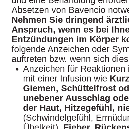
und eine Behandlung erforder
Absetzen von Bavencio notw
Nehmen Sie dringend ärztlic
Anspruch, wenn es bei Ihn
Entzündungen im Körper 
folgende Anzeichen oder Sym
auftreten bzw. wenn sich die
Anzeichen für Reaktione
mit einer Infusion wie
Kurz
Giemen, Schüttelfrost ode
unebener Ausschlag ode
der Haut, Hitzegefühl, ni
(Schwindelgefühl, Ermüdu
Übelkeit)
, Fieber, Rücke