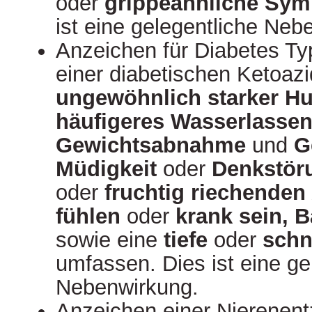
oder
grippeähnliche Sy
ist eine gelegentliche Neb
Anzeichen für Diabetes Typ
einer diabetischen Ketoaz
ungewöhnlich starker H
häufigeres Wasserlasse
Gewichtsabnahme
und
G
Müdigkeit
oder
Denkstör
oder
fruchtig riechenden
fühlen
oder
krank sein, 
sowie eine
tiefe
oder
schn
umfassen. Dies ist eine ge
Nebenwirkung.
Anzeichen einer Nierenen