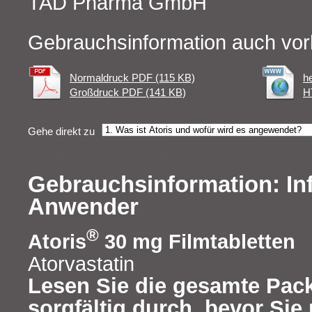
TAD Pharma GmbH
Gebrauchsinformation auch vor
Normaldruck PDF (115 KB)
h
Großdruck PDF (141 KB)
H
Gehe direkt zu
Gebrauchsinformation: In
Anwender
®
Atoris
30 mg Filmtabletten
Atorvastatin
Lesen Sie die gesamte Pac
sorgfältig durch, bevor Si