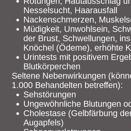
Rötungen, Hautausschlag un
Nesselsucht, Haarausfall
Nackenschmerzen, Muskel
Müdigkeit, Unwohlsein, Sch
der Brust, Schwellungen, in
Knöchel (Ödeme), erhöhte K
Urintests mit positivem Erge
Blutkörperchen
Seltene Nebenwirkungen (könne
1.000 Behandelten betreffen):
Sehstörungen
Ungewöhnliche Blutungen od
Cholestase (Gelbfärbung de
Augapfels)