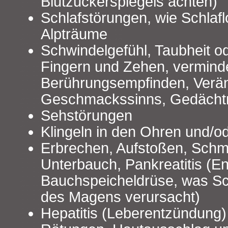
Blutzuckerspiegels achten)
Schlafstörungen, wie Schlafl
Alpträume
Schwindelgefühl, Taubheit o
Fingern und Zehen, vermind
Berührungsempfinden, Verä
Geschmackssinns, Gedächtn
Sehstörungen
Klingeln in den Ohren und/o
Erbrechen, Aufstoßen, Schm
Unterbauch, Pankreatitis (E
Bauchspeicheldrüse, was S
des Magens verursacht)
Hepatitis (Leberentzündung)