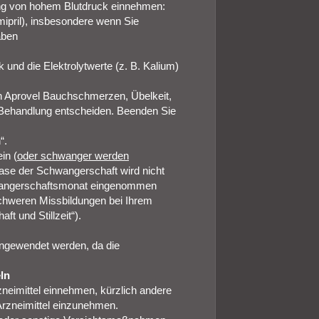
ung von hohem Blutdruck einnehmen:
mipril), insbesondere wenn Sie
aben
k und die Elektrolytwerte (z. B. Kalium)
n Aprovel Bauchschmerzen, Übelkeit,
e Behandlung entscheiden. Beenden Sie
“.
in (
oder schwanger werden
hase der Schwangerschaft wird nicht
hwangerschaftsmonat eingenommen
chweren Missbildungen bei Ihrem
t und Stillzeit“).
 angewendet werden, da die
ln
zneimittel einnehmen, kürzlich andere
Arzneimittel einzunehmen.