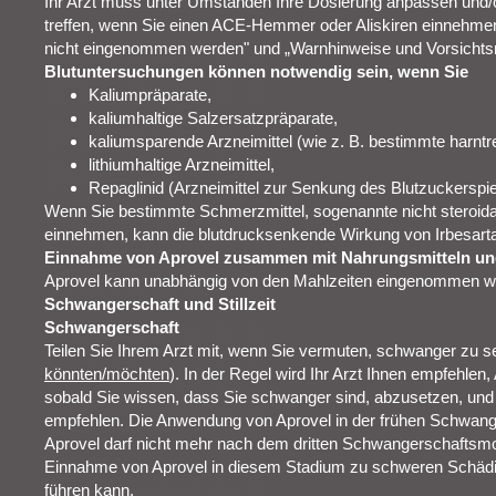
Ihr Arzt muss unter Umständen Ihre Dosierung anpassen und
treffen, wenn Sie einen ACE-Hemmer oder Aliskiren einnehmen
nicht eingenommen werden" und „Warnhinweise und Vorsich
Blutuntersuchungen können notwendig sein, wenn Sie
Kaliumpräparate,
kaliumhaltige Salzersatzpräparate,
kaliumsparende Arzneimittel (wie z. B. bestimmte harntre
lithiumhaltige Arzneimittel,
Repaglinid (Arzneimittel zur Senkung des Blutzuckerspi
Wenn Sie bestimmte Schmerzmittel, sogenannte nicht steroid
einnehmen, kann die blutdrucksenkende Wirkung von Irbesart
Einnahme von Aprovel zusammen mit Nahrungsmitteln un
Aprovel kann unabhängig von den Mahlzeiten eingenommen w
Schwangerschaft und Stillzeit
Schwangerschaft
Teilen Sie Ihrem Arzt mit, wenn Sie vermuten, schwanger zu se
könnten/möchten
). In der Regel wird Ihr Arzt Ihnen empfehlen
sobald Sie wissen, dass Sie schwanger sind, abzusetzen, und e
empfehlen. Die Anwendung von Aprovel in der frühen Schwange
Aprovel darf nicht mehr nach dem dritten Schwangerschafts
Einnahme von Aprovel in diesem Stadium zu schweren Schäd
führen kann.