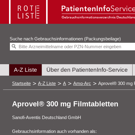
Suche nach
Gebrauchsinformationen (Packungsbeilage)
A-Z Liste
Über den PatientenInfo-Service
Startseite
A-Z Liste
A
Amq-Arc
Aprovel® 300 mg F
Aprovel® 300 mg Filmtabletten
Sanofi-Aventis Deutschland GmbH
Gebrauchsinformation auch vorhanden als: