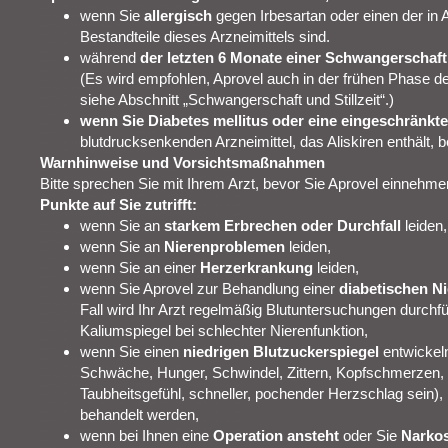
wenn Sie
allergisch
gegen Irbesartan oder einen der in 
Bestandteile dieses Arzneimittels sind.
während
der letzten 6 Monate einer Schwangerschaft
(Es wird empfohlen, Aprovel auch in der frühen Phase 
siehe Abschnitt „Schwangerschaft und Stillzeit“.)
wenn Sie Diabetes mellitus oder eine eingeschränkt
blutdrucksenkenden Arzneimittel, das Aliskiren enthält, 
Warnhinweise und Vorsichtsmaßnahmen
Bitte sprechen Sie mit Ihrem Arzt, bevor Sie Aprovel einnehm
Punkte auf Sie zutrifft:
wenn Sie an
starkem Erbrechen oder Durchfall
leiden,
wenn Sie an
Nierenproblemen
leiden,
wenn Sie an einer
Herzerkrankung
leiden,
wenn Sie Aprovel zur Behandlung einer
diabetischen N
Fall wird Ihr Arzt regelmäßig Blutuntersuchungen durch
Kaliumspiegel bei schlechter Nierenfunktion,
wenn Sie einen
niedrigen Blutzuckerspiegel
entwickel
Schwäche, Hunger, Schwindel, Zittern, Kopfschmerzen, 
Taubheitsgefühl, schneller, pochender Herzschlag sein
behandelt werden,
wenn bei Ihnen eine
Operation ansteht
oder Sie
Narkos