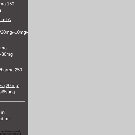
rma 150
n
tin-1A
/20mg/-10mg/40mg/-10mg/80mg
arma
/-30mg
Pharma 250
E. (20 mg)
nslösung
 in
t mit