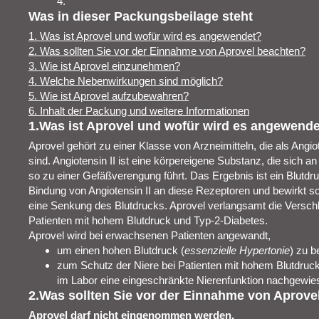
4.
Was in dieser Packungsbeilage steht
1. Was ist Aprovel und wofür wird es angewendet?
2. Was sollten Sie vor der Einnahme von Aprovel beachten?
3. Wie ist Aprovel einzunehmen?
4. Welche Nebenwirkungen sind möglich?
5. Wie ist Aprovel aufzubewahren?
6. Inhalt der Packung und weitere Informationen
1.Was ist Aprovel und wofür wird es angewend
Aprovel gehört zu einer Klasse von Arzneimitteln, die als Angi
sind. Angiotensin II ist eine körpereigene Substanz, die sich 
so zu einer Gefäßverengung führt. Das Ergebnis ist ein Blutdru
Bindung von Angiotensin II an diese Rezeptoren und bewirkt s
eine Senkung des Blutdrucks. Aprovel verlangsamt die Verschl
Patienten mit hohem Blutdruck und Typ‑2‑Diabetes.
Aprovel wird bei erwachsenen Patienten angewandt,
um einen hohen Blutdruck (
essenzielle Hypertonie
) zu b
zum Schutz der Niere bei Patienten mit hohem Blutdruck
im Labor eine eingeschränkte Nierenfunktion nachgewie
2.Was sollten Sie vor der Einnahme von Aprove
Aprovel darf nicht eingenommen werden,