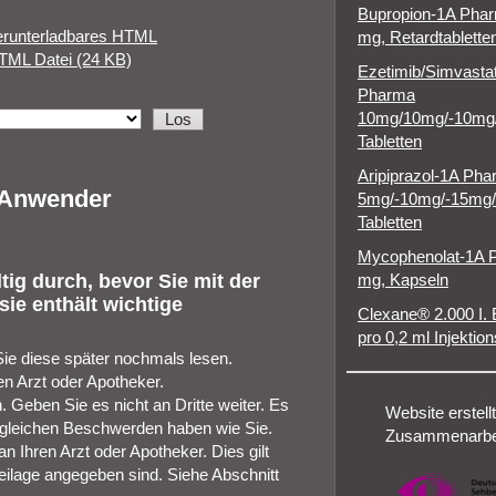
Bupropion-1A Pha
erunterladbares HTML
mg, Retardtablette
TML Datei (24 KB)
Ezetimib/Simvasta
Pharma
10mg/10mg/-10mg
Tabletten
Aripiprazol-1A Ph
r Anwender
5mg/-10mg/-15mg
Tabletten
Mycophenolat-1A 
ig durch, bevor Sie mit der
mg, Kapseln
ie enthält wichtige
Clexane® 2.000 I. 
pro 0,2 ml Injektio
Sie diese später nochmals lesen.
n Arzt oder Apotheker.
 Geben Sie es nicht an Dritte weiter. Es
Website erstellt
gleichen Beschwerden haben wie Sie.
Zusammenarbei
Ihren Arzt oder Apotheker. Dies gilt
eilage angegeben sind. Siehe Abschnitt