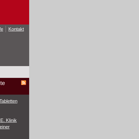
fe
Kontakt
te
Tabletten
. Klinik
einer