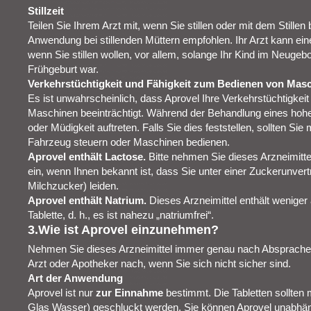
Stillzeit
Teilen Sie Ihrem Arzt mit, wenn Sie stillen oder mit dem Stillen
Anwendung bei stillenden Müttern empfohlen. Ihr Arzt kann ei
wenn Sie stillen wollen, vor allem, solange Ihr Kind im Neugeb
Frühgeburt war.
Verkehrstüchtigkeit und Fähigkeit zum Bedienen von Mas
Es ist unwahrscheinlich, dass Aprovel Ihre Verkehrstüchtigkei
Maschinen beeinträchtigt. Während der Behandlung eines hoh
oder Müdigkeit auftreten. Falls Sie dies feststellen, sollten Sie
Fahrzeug steuern oder Maschinen bedienen.
Aprovel enthält Lactose.
Bitte nehmen Sie dieses Arzneimitte
ein, wenn Ihnen bekannt ist, dass Sie unter einer Zuckerunverträ
Milchzucker) leiden.
Aprovel enthält Natrium.
Dieses Arzneimittel enthält wenige
Tablette, d. h., es ist nahezu „natriumfrei“.
3.Wie ist Aprovel einzunehmen?
Nehmen Sie dieses Arzneimittel immer genau nach Absprache m
Arzt oder Apotheker nach, wenn Sie sich nicht sicher sind.
Art der Anwendung
Aprovel ist nur
zur Einnahme
bestimmt. Die Tabletten sollten 
Glas Wasser) geschluckt werden. Sie können Aprovel unabhän