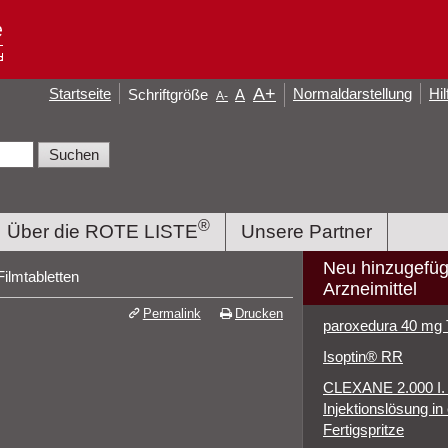
A
+
Startseite
Normaldarstellung
Hil
Schriftgröße
A
A
-
®
Über die ROTE LISTE
Unsere Partner
Neu hinzugefüg
ilmtabletten
Arzneimittel
Permalink
Drucken
paroxedura 40 mg 
Isoptin® RR
CLEXANE 2.000 I. E
Injektionslösung in 
Fertigspritze