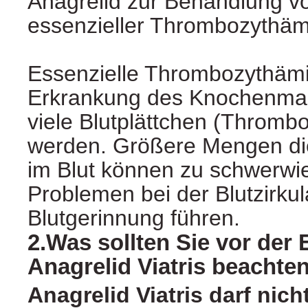
Anagrelid zur Behandlung vo
essenzieller Thrombozythämi
Essenzielle Thrombozythämie
Erkrankung des Knochenmark
viele Blutplättchen (Thrombo
werden. Größere Mengen die
im Blut können zu schwerw
Problemen bei der Blutzirkul
Blutgerinnung führen.
2.Was sollten Sie vor der
Anagrelid Viatris beachte
Anagrelid Viatris darf ni