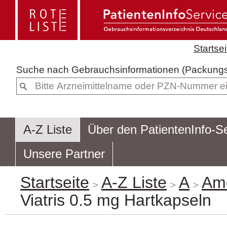
Startsei
Suche nach
Gebrauchsinformatione
A-Z Liste
Über den PatientenInfo-S
Unsere Partner
Startseite
A-Z Liste
A
Am
Viatris 0.5 mg Hartkapseln